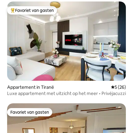
Favoriet van gasten
Topfavoriet van gasten
Appartement in Tiranë
Gemiddelde
5 (26)
Luxe appartement met uitzicht op het meer • Privéjacuzzi
Favoriet van gasten
Favoriet van gasten