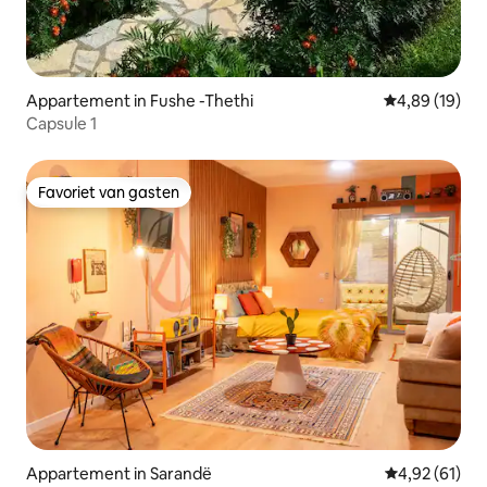
Appartement in Fushe -Thethi
Gemiddelde be
4,89 (19)
Capsule 1
Favoriet van gasten
Favoriet van gasten
Appartement in Sarandë
Gemiddelde be
4,92 (61)