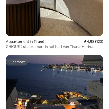
Appartement in Tiranë
Gemiddelde beo
4,98 (120)
CHIQUE 2 slaapkamers in het hart van Tirana-Herin
Apartments
Superhost
Superhost