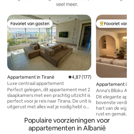
veel meer.
Favoriet van gasten
Favoriet van g
Favoriet van gasten
Topfavoriet van 
Appartement in Tiranë
Gemiddelde beoordeling van 4,87
4,87 (177)
Luxe centraal appartement
Appartement in T
Perfect gelegen, dit appartement met 2
Anna's Blloku App
slaapkamers met een prachtig uitzicht is
Dit elegante appa
perfect voor je reis naar Tirana. De unit is
bovenste verdiepin
uitgerust met alles wat je nodig hebt om
hart van de wijk Bl
je verblijf zo comfortabel mogelijk te
rust en gemak. Ge
maken. U kunt altijd genieten van het
Populaire voorzieningen voor
ontspannend bad, 
gebruik van de bbq-grill op het terras
uitgeruste keuke
appartementen in Albanië
van 30 vierkante meter met geweldig
en een groot terra