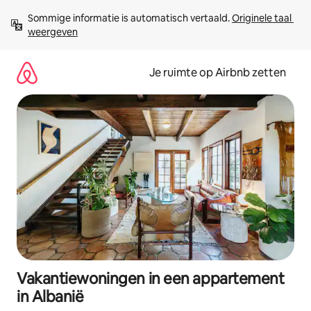
Ga
Sommige informatie is automatisch vertaald. 
Originele taal 
direct
weergeven
naar
inhoud
Je ruimte op Airbnb zetten
Vakantiewoningen in een appartement
in Albanië