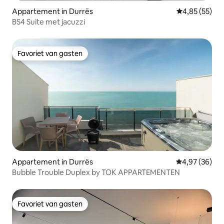
Appartement in Durrës
Gemiddelde be
4,85 (55)
BS4 Suite met jacuzzi
Favoriet van gasten
Favoriet van gasten
Appartement in Durrës
Gemiddelde be
4,97 (36)
Bubble Trouble Duplex by TOK APPARTEMENTEN
Favoriet van gasten
Favoriet van gasten