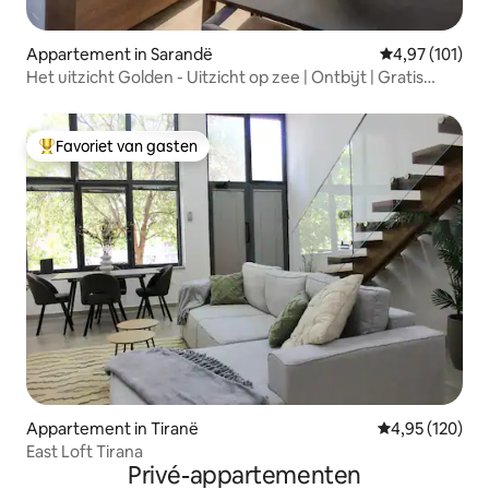
Appartement in Sarandë
Gemiddelde beo
4,97 (101)
Het uitzicht Golden - Uitzicht op zee | Ontbijt | Gratis
parkeren
Favoriet van gasten
Topfavoriet van gasten
Appartement in Tiranë
Gemiddelde beo
4,95 (120)
East Loft Tirana
Privé-appartementen