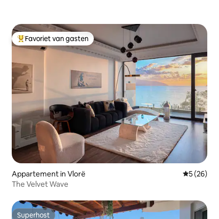
Favoriet van gasten
Topfavoriet van gasten
Appartement in Vlorë
Gemiddelde
5 (26)
The Velvet Wave
Superhost