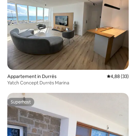
Appartement in Durrës
Gemiddelde be
4,88 (33)
Yatch Concept Durrës Marina
Superhost
Superhost