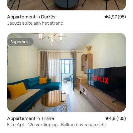
Appartement in Durrës
Gemiddelde be
4,97 (95)
Jacuzzisuite aan het strand
Superhost
Superhost
Appartement in Tiranë
Gemiddelde be
4,8 (135)
Elite Apt - 12e verdieping - Balkon bovenaanzicht