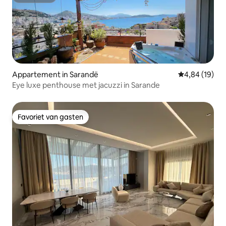
Superhost
Appartement in Sarandë
Gemiddelde be
4,84 (19)
Eye luxe penthouse met jacuzzi in Sarande
Favoriet van gasten
Favoriet van gasten