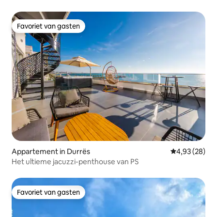
@EE Homes
Favoriet van gasten
Favoriet van gasten
Appartement in Durrës
Gemiddelde be
4,93 (28)
Het ultieme jacuzzi-penthouse van PS
Favoriet van gasten
Favoriet van gasten