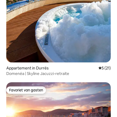
Appartement in Durrës
Gemiddelde
5 (21)
Domenéa | Skyline Jacuzzi-retraite
Favoriet van gasten
Favoriet van gasten