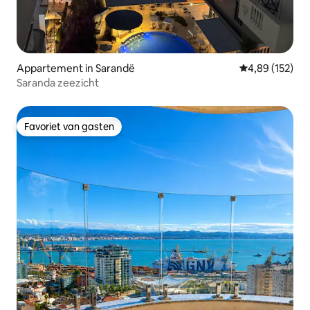
Appartement in Sarandë
Gemiddelde beo
4,89 (152)
Saranda zeezicht
Favoriet van gasten
Favoriet van gasten