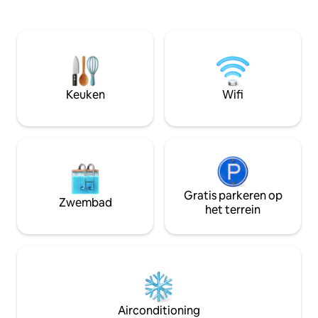
uitzicht. Ons appartement loopt weg
stad. Ontspan in 
van het stadscentrum, myslym shyri
airconditioning in
street,musea, blloku gebied, bars,
Voorzieningen in d
winkels, cafés, nachtclubs, musuems.
andere een bussta
Een geweldige locatie om Tirana op de
parkeren, een fit
beste manier te ontdekken. We kijken
supermarkt en het
ernaar uit om je binnenkort te mogen
allemaal op minde
Keuken
Wifi
verwelkomen!
lopen. Ideaal voo
gasten. Reserveer
onvergetelijk verbl
Gratis parkeren op
Zwembad
het terrein
Airconditioning