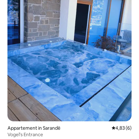
Appartement in Sarandë
Gemiddelde b
4,83 (6)
Vogel's Entrance