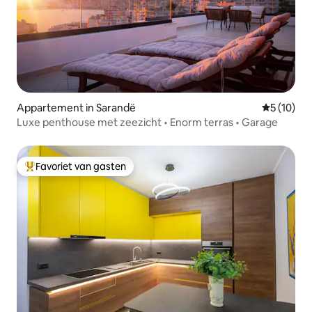
Appartement in Sarandë
Gemiddelde
5 (10)
Luxe penthouse met zeezicht • Enorm terras • Garage
Favoriet van gasten
Topfavoriet van gasten