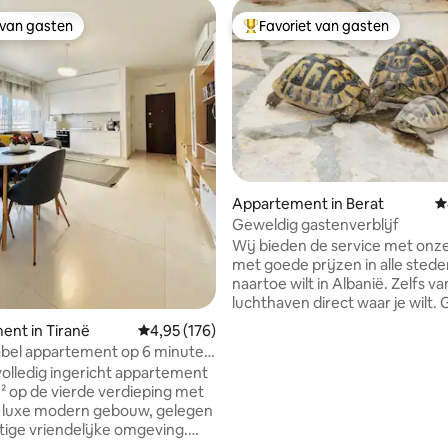
 van gasten
Favoriet van gasten
 van gasten
Topfavoriet van gasten
Appartement in Berat
G
van 4,89 uit 5, 270 recensies
Geweldig gastenverblijf
Wij bieden de service met onz
met goede prijzen in alle stede
naartoe wilt in Albanië. Zelfs vanaf de
luchthaven direct waar je wilt.
zeer dicht bij het stadscentru
nt in Tiranë
Gemiddelde beoordeling van 4,95 uit 5, 176 r
4,95 (176)
interessante attractie van Berat
bel appartement op 6 minuten
een rustige privéplek als je kunt genieten
entrum van Tirana!
olledig ingericht appartement
van het zitten op de veranda of
² op de vierde verdieping met
tuin. De ruimte is erg groot en l
een luxe modern gebouw, gelegen
gast kan koken in de keuken en
stige vriendelijke omgeving.
ontbijt buiten eten in de zonnige dagen