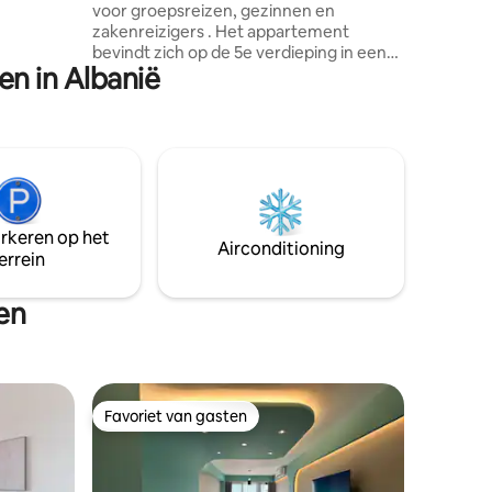
voor groepsreizen, gezinnen en
zakenreizigers . Het appartement
bevindt zich op de 5e verdieping in een
n in Albanië
gebouw met een lift. In de flat vind je
alles wat je nodig hebt om je net als thuis
te voelen. Het heeft een ideale ruimte
voor maximaal 6 personen, met 3
slaapkamers , 2 badkamers en een
volledig uitgeruste keuken. Zelfs als het
in het centrum ligt, kijkt het
appartement uit op een rustige straat,
arkeren op het
dus er is geen geluidsoverlast, vooral's
Airconditioning
errein
nachts.
en
Favoriet van gasten
Favoriet van gasten