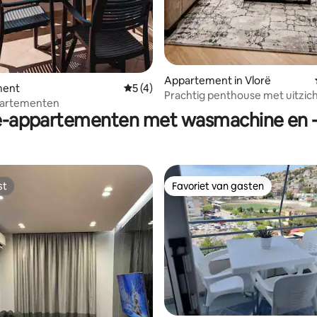
Appartement in Vlorë
ment
Gemiddelde beoordeling van 5 uit 5, 4 
5 (4)
Prachtig penthouse met uitzicht
partementen
comfortabel
e-appartementen met wasmachine en 
st
Favoriet van gasten
st
Favoriet van gasten