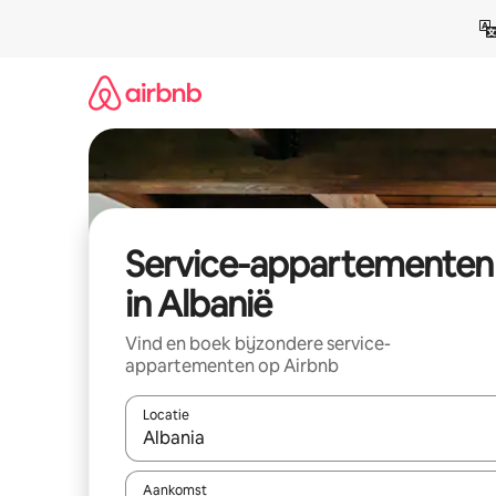
Ga
direct
naar
inhoud
Service-appartementen
in Albanië
Vind en boek bijzondere service-
appartementen op Airbnb
Locatie
Wanneer er suggesties beschikbaar zijn, maak je 
Aankomst