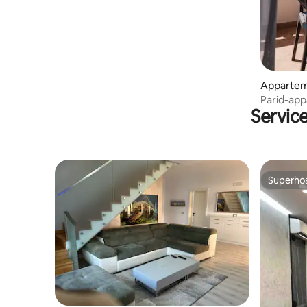
Apparte
Parid-ap
Servic
Superho
Superho