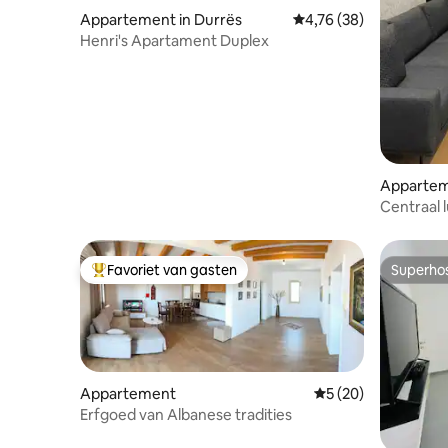
Appartement in Durrës
Gemiddelde beoordeling
4,76 (38)
Henri's Apartament Duplex
Apparteme
Centraal 
Favoriet van gasten
Superho
Topfavoriet van gasten
Superho
Appartement
Gemiddelde beoordel
5 (20)
Erfgoed van Albanese tradities