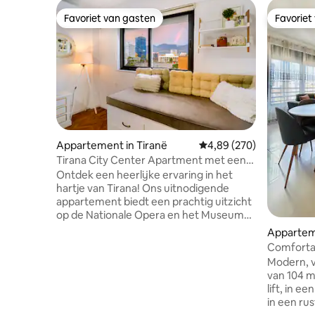
Favoriet van gasten
Favoriet
Favoriet van gasten
Favoriet
Appartement in Tiranë
Gemiddelde beoordeling 
4,89 (270)
Tirana City Center Apartment met een
mooi uitzicht
Ontdek een heerlijke ervaring in het
hartje van Tirana! Ons uitnodigende
appartement biedt een prachtig uitzicht
op de Nationale Opera en het Museum
van de stad, evenals de historische
Apparteme
monumenten en torenhoge gebouwen.
Comforta
Na het verkennen van de lokale
van het c
Modern, v
bezienswaardigheden en het bruisende
van 104 m
nachtleven van het nabijgelegen Blloku-
lift, in 
gebied, kom je terug en kom je tot rust in
in een ru
deze gezellige ruimte. Het beschikt over