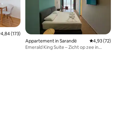
emiddelde beoordeling van 4,84 uit 5, 173 recensies
4,84 (173)
Appartement in Sarandë
Gemiddelde beoordelin
4,93 (72)
dra
Emerald King Suite – Zicht op zee in
Saranda