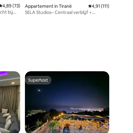
Gemiddelde beoordeling van 4,89 uit 5, 73 recensies
4,89 (73)
Appartement in Tiranë
Gemiddelde beoordelin
4,91 (111)
cht bij
SELA Studios– Centraal verblijf +
optionele autohuur
ecensies
Superhost
Superhost