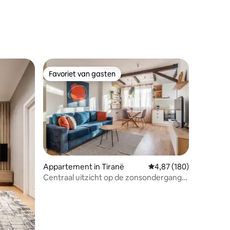
recensies
Favoriet van gasten
Favoriet van gasten
Appartement in Tiranë
Gemiddelde beoordeling
4,87 (180)
Centraal uitzicht op de zonsondergang
@ Enjoy Albania Apartments