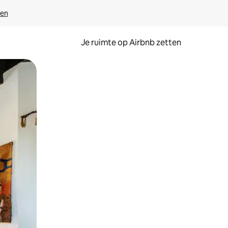
ven
Je ruimte op Airbnb zetten
ken of swipen.