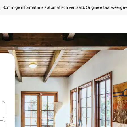
Sommige informatie is automatisch vertaald. 
Originele taal weerge
een keuze met je de pijltjestoetsen omhoog en omlaag, óf door te tik