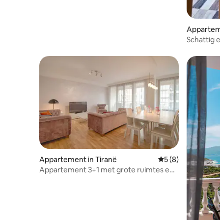
Apparteme
Schattig 
Ajia Apar
Appartement in Tiranë
Gemiddelde beoord
5 (8)
Appartement 3+1 met grote ruimtes en
2 badkamers