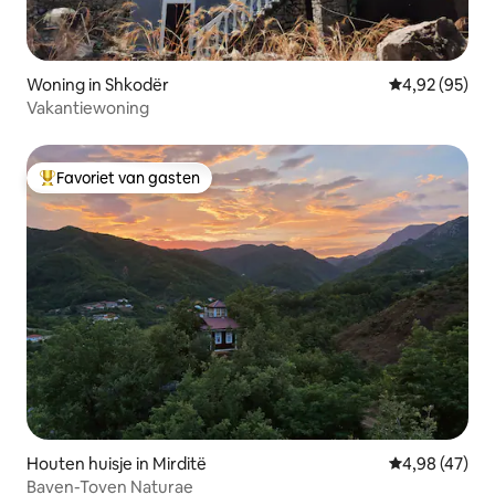
Woning in Shkodër
Gemiddelde be
4,92 (95)
Vakantiewoning
Favoriet van gasten
Topfavoriet van gasten
Houten huisje in Mirditë
Gemiddelde be
4,98 (47)
Baven-Toven Naturae