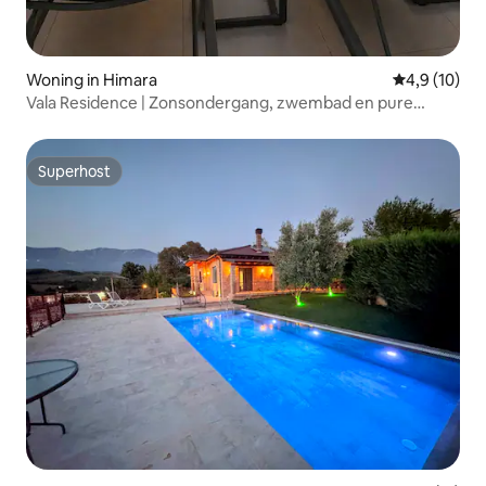
Woning in Himara
Gemiddelde b
4,9 (10)
Vala Residence | Zonsondergang, zwembad en pure
ontspanning
Superhost
Superhost