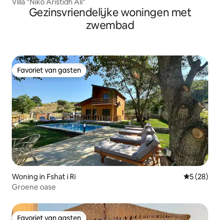
Villa "Niko Aristidh Ali"
Gezinsvriendelijke woningen met
zwembad
Favoriet van gasten
Favoriet van gasten
Woning in Fshat i Ri
Gemiddelde
5 (28)
Groene oase
Favoriet van gasten