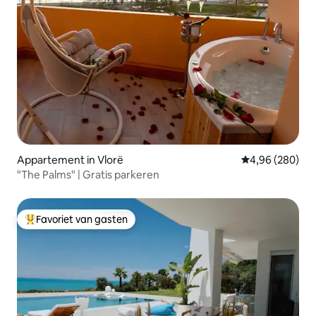
Appartement in Vlorë
Gemiddelde beo
4,96 (280)
"The Palms" | Gratis parkeren
Favoriet van gasten
Topfavoriet van gasten