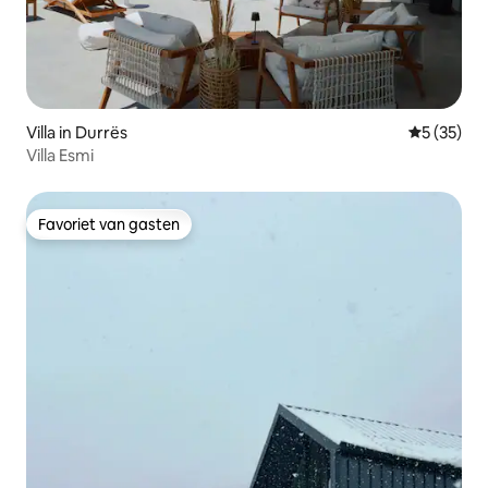
Villa in Durrës
Gemiddelde
5 (35)
Villa Esmi
Favoriet van gasten
Favoriet van gasten