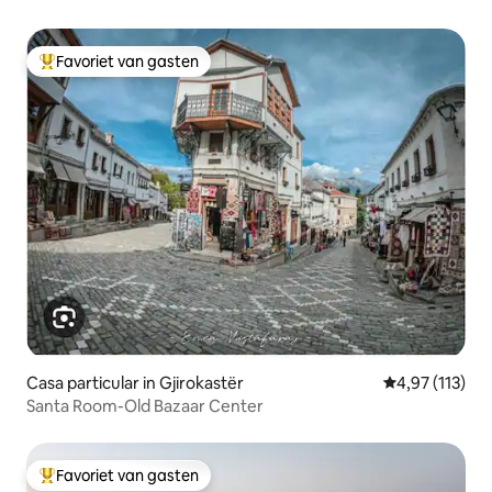
Favoriet van gasten
Topfavoriet van gasten
Casa particular in Gjirokastër
Gemiddelde beo
4,97 (113)
Santa Room-Old Bazaar Center
Favoriet van gasten
Topfavoriet van gasten