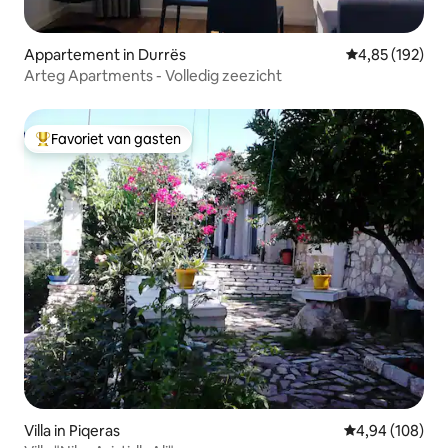
Appartement in Durrës
Gemiddelde beo
4,85 (192)
Arteg Apartments - Volledig zeezicht
Favoriet van gasten
Topfavoriet van gasten
Villa in Piqeras
Gemiddelde beo
4,94 (108)