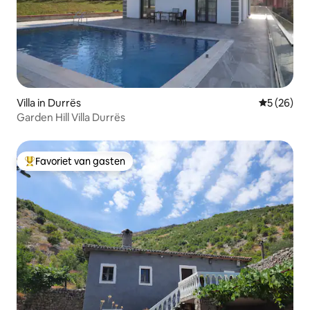
Villa in Durrës
Gemiddelde
5 (26)
Garden Hill Villa Durrës
Favoriet van gasten
Topfavoriet van gasten