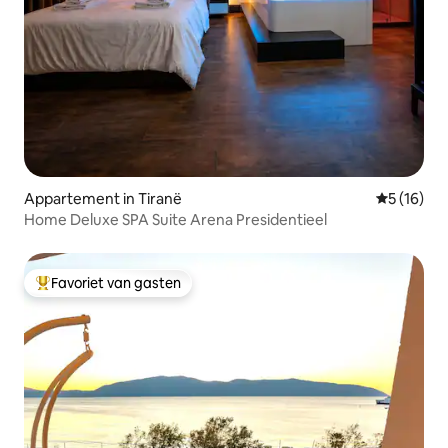
Appartement in Tiranë
Gemiddelde
5 (16)
Home Deluxe SPA Suite Arena Presidentieel
Favoriet van gasten
Topfavoriet van gasten