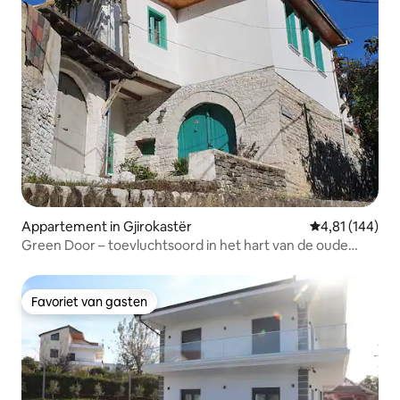
Appartement in Gjirokastër
Gemiddelde beo
4,81 (144)
Green Door – toevluchtsoord in het hart van de oude
binnenstad
Favoriet van gasten
Favoriet van gasten