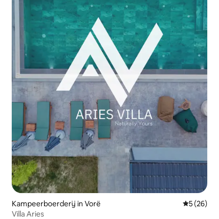
Kampeerboerderij in Vorë
Gemiddelde
5 (26)
Villa Aries