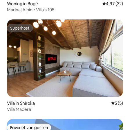
Woning in Bogë
Gemiddelde be
4,97 (32)
Marinaj Alpine Villa's 105
Superhost
Superhost
Villa in Shiroka
Gemiddeld
5 (5)
Villa Madera
Favoriet van gasten