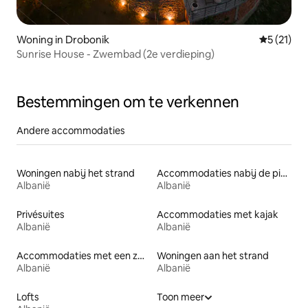
Woning in Drobonik
Gemiddelde
5 (21)
Sunrise House - Zwembad (2e verdieping)
Bestemmingen om te verkennen
Andere accommodaties
Woningen nabij het strand
Accommodaties nabij de piste
Albanië
Albanië
Privésuites
Accommodaties met kajak
Albanië
Albanië
Accommodaties met een zwembad
Woningen aan het strand
Albanië
Albanië
Lofts
Toon meer