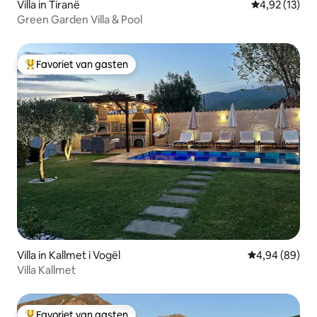
Villa in Tiranë
Gemiddelde be
4,92 (13)
Green Garden Villa & Pool
Favoriet van gasten
Topfavoriet van gasten
Villa in Kallmet i Vogël
Gemiddelde be
4,94 (89)
Villa Kallmet
Favoriet van gasten