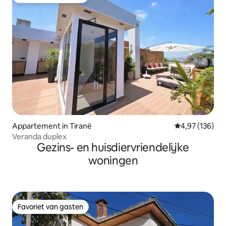
Favoriet van gasten
Appartement in Tiranë
Gemiddelde beo
4,97 (136)
Veranda duplex
Gezins- en huisdiervriendelijke
woningen
Favoriet van gasten
Favoriet van gasten