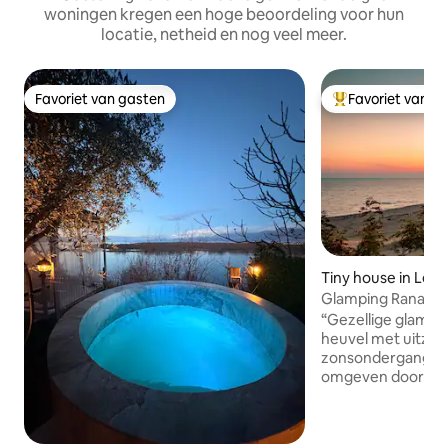
woningen kregen een hoge beoordeling voor hun
locatie, netheid en nog veel meer.
Favoriet van gasten
Favoriet van g
Favoriet van gasten
Topfavoriet van 
Tiny house in Lez
Glamping Rana e
“Gezellige glampi
heuvel met uitzic
zonsondergang. Eenvoudig, natuurlijk,
omgeven door bos
privacy. Voel de b
geniet van verse l
Kult Beach Bar of 