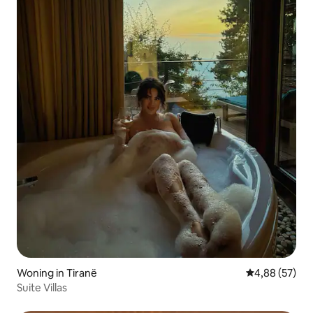
Woning in Tiranë
Gemiddelde be
4,88 (57)
Suite Villas