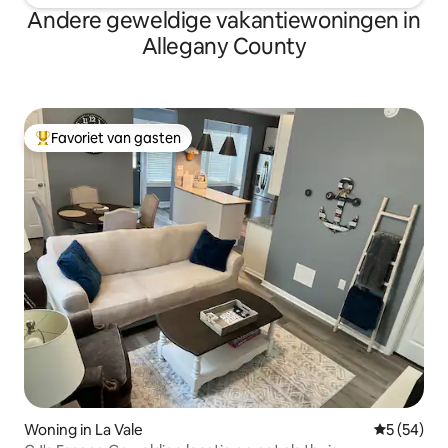
Andere geweldige vakantiewoningen in
Allegany County
Favoriet van gasten
Topfavoriet van gasten
Woning in La Vale
Gemiddelde
5 (54)