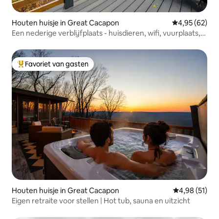
Houten huisje in Great Cacapon
Gemiddelde be
4,95 (62)
Een nederige verblijfplaats - huisdieren, wifi, vuurplaats,
terras, grill
Favoriet van gasten
Topfavoriet van gasten
Houten huisje in Great Cacapon
Gemiddelde be
4,98 (51)
Eigen retraite voor stellen | Hot tub, sauna en uitzicht