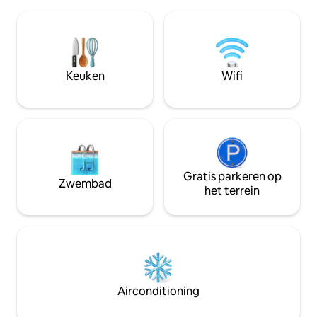
vuurplaats of grill en ontspan. De
nog veel meer bev
slaapkamers zijn voorzien van een
binnen 15 mijl. Er z
kingsize bed, een queensize bed met
kano- en vismoge
toegang tot het terras en een volledig
paar kilometer van 
stapelbed. Hondvriendelijk en dicht bij
het huis en geniet 
paden en lokale warmwaterbronnen.
zijn een paar boek
Keuken
Wifi
Perfect voor een ontsnapping in de
roku-tv voor jouw 
bergen met moderne voorzieningen!
Gratis parkeren op
Zwembad
het terrein
Airconditioning