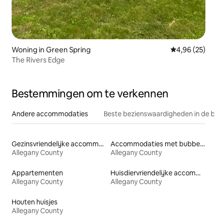
Woning in Green Spring
Gemiddelde be
4,96 (25)
The Rivers Edge
Bestemmingen om te verkennen
Andere accommodaties
Beste bezienswaardigheden in de b
Gezinsvriendelijke accommodaties
Accommodaties met bubbelbad
Allegany County
Allegany County
Appartementen
Huisdiervriendelijke accommodaties
Allegany County
Allegany County
Houten huisjes
Allegany County