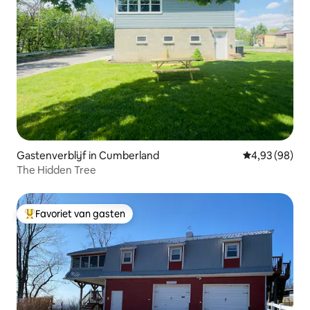
Gastenverblijf in Cumberland
Gemiddelde be
4,93 (98)
The Hidden Tree
Favoriet van gasten
Topfavoriet van gasten