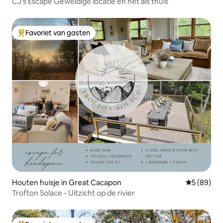
CJ's Escape Geweldige locatie en net als thuis
Favoriet van gasten
Topfavoriet van gasten
Houten huisje in Great Cacapon
Gemiddelde
5 (89)
Trofton Solace - Uitzicht op de rivier