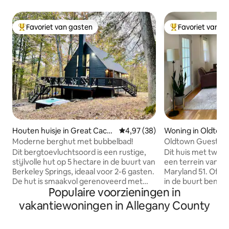
Favoriet van gasten
Favoriet van g
Topfavoriet van gasten
Topfavoriet van 
Houten huisje in Great Caca
Gemiddelde beoordeling van 4,9
4,97 (38)
Woning in Oldtow
pon
Moderne berghut met bubbelbad!
Oldtown Guestho
Dit bergtoevluchtsoord is een rustige,
Dit huis met twee 
stijlvolle hut op 5 hectare in de buurt van
een terrein van 1,
Berkeley Springs, ideaal voor 2-6 gasten.
Maryland 51. Of je
De hut is smaakvol gerenoveerd met
in de buurt bent o
Populaire voorzieningen in
een complete keuken, bubbelbad,
bezienswaardighed
werkplek op afstand met snelle wifi en
is een geweldige r
vakantiewoningen in Allegany County
een groot terras met lounge en
Paw-tunnel, het h
eethoek! Geniet van cornhole bij de
van Cumberland, 