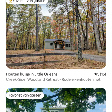
Favoriet van gasten
Topfavoriet van gasten
Houten huisje in Little Orleans
Gemiddelde
5 (15)
Creek-Side, Woodland Retreat - Rode eikenhouten hut
Favoriet van gasten
Favoriet van gasten