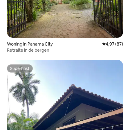
Woning in Panama City
Gemiddelde be
4,97 (87)
Retraite in de bergen
Superhost
Superhost