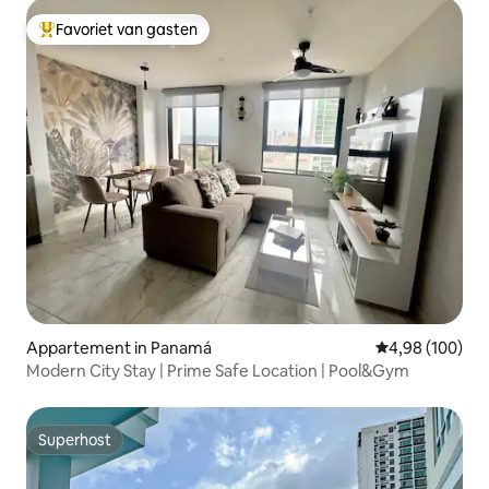
Favoriet van gasten
Topfavoriet van gasten
Appartement in Panamá
Gemiddelde beo
4,98 (100)
Modern City Stay | Prime Safe Location | Pool&Gym
Superhost
Superhost