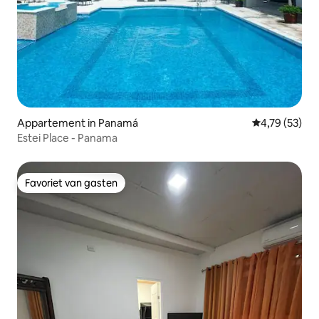
Appartement in Panamá
Gemiddelde be
4,79 (53)
Estei Place - Panama
Favoriet van gasten
Favoriet van gasten