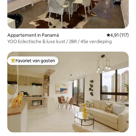
Appartement in Panamá
Gemiddelde be
4,91 (117)
YOO Eclectische & luxe kust / 2BR / 45e verdieping
Favoriet van gasten
Topfavoriet van gasten