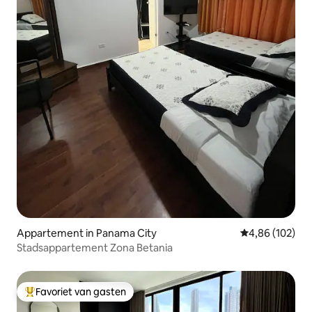
Appartement in Panama City
Gemiddelde beo
4,86 (102)
Stadsappartement Zona Betania
Favoriet van gasten
Topfavoriet van gasten