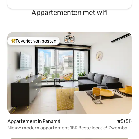
Appartementen met wifi
Favoriet van gasten
Topfavoriet van gasten
Appartement in Panamá
Gemiddelde
5 (51)
Nieuw modern appartement 1BR Beste locatie! Zwembad
op het dak