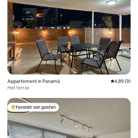
Appartement in Panamá
Gemiddelde b
4,89 (9)
Het terras
Favoriet van gasten
Topfavoriet van gasten