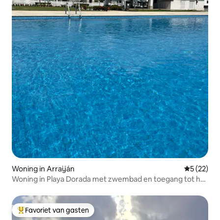
Woning in Arraiján
Gemiddelde
5 (22)
Woning in Playa Dorada met zwembad en toegang tot het
strand
Favoriet van gasten
Topfavoriet van gasten