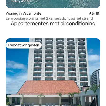
Woning in Vacamonte
Gemiddelde
5 (19)
Eenvoudige woning met 2 kamers dicht bij het strand
Appartementen met airconditioning
Favoriet van gasten
Favoriet van gasten