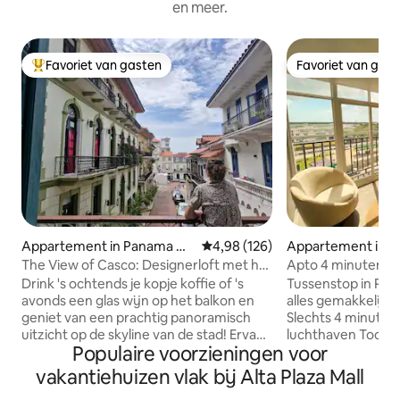
en meer.
Favoriet van gasten
Favoriet van gas
Topfavoriet van gasten
Favoriet van gas
Appartement in Panama Cit
Gemiddelde beoordeling van 4,98
4,98 (126)
Appartement in 
y
The View of Casco: Designerloft met het
Apto 4 minuten va
beste balkon
24-uurs check-in
Drink 's ochtends je kopje koffie of 's
Tussenstop in Pan
avonds een glas wijn op het balkon en
alles gemakkelijk 
geniet van een prachtig panoramisch
Slechts 4 minuten 
uitzicht op de skyline van de stad! ​Ervaar
luchthaven Tocum
Populaire voorzieningen voor
het absolute beste van Casco Viejo
vroege vluchten o
vanuit deze elegante, volledig
Een modern, comfo
vakantiehuizen vlak bij Alta Plaza Mall
gerenoveerde loft met één slaapkamer.
appartement met: 