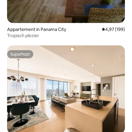
Appartement in Panama City
Gemiddelde beo
4,97 (199)
Tropisch plezier
Superhost
Superhost