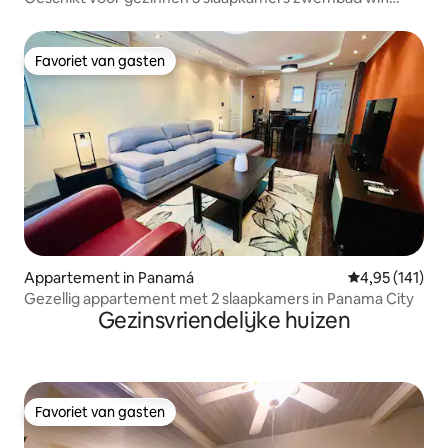
gratis parkeren
Favoriet van gasten
Favoriet van gasten
Appartement in Panamá
Gemiddelde beo
4,95 (141)
Gezellig appartement met 2 slaapkamers in Panama City
Gezinsvriendelijke huizen
Favoriet van gasten
Favoriet van gasten