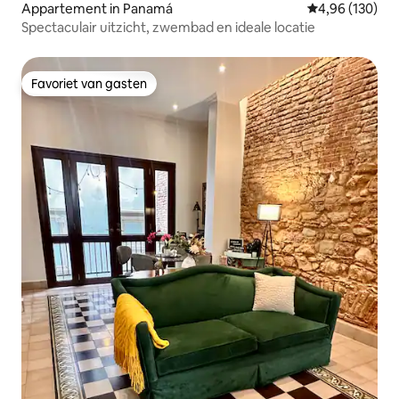
Appartement in Panamá
Gemiddelde beo
4,96 (130)
Spectaculair uitzicht, zwembad en ideale locatie
Favoriet van gasten
Favoriet van gasten