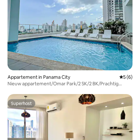
Appartement in Panama City
Gemiddeld
5 (6)
Nieuw appartement/Omar Park/2 SK/2 BK/Prachtig
uitzicht/Fitnessruimte/Zwembad
Superhost
Superhost