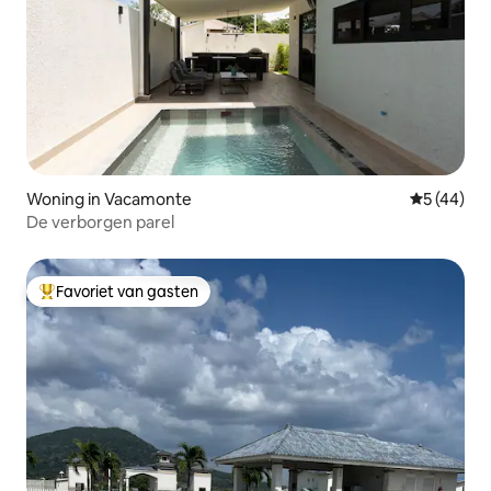
Woning in Vacamonte
Gemiddelde
5 (44)
De verborgen parel
Favoriet van gasten
Topfavoriet van gasten