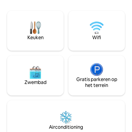
Deze stijlvolle ruimte is gehuisvest in
airconditioning • sl
een prachtig gerestaureerd koloniaal
inchecken • 24/7 
gebouw uit 1850 met historische,
fitnessruimte en v
originele calicanto-muren en legt de
keuken • Op een 
hele stad aan je voeten. ​Je bent op een
het metrostation I
steenworp afstand van restaurants van
overstapreizigers
wereldklasse, levendige cafés, musea en
toeristen of zake
Keuken
Wifi
het legendarische nachtleven van Casco
gewoon aan — alles
We wachten op je
Gratis parkeren op
Zwembad
het terrein
Airconditioning