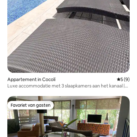
Appartement in Cocolí
Gemiddeld
5 (9)
Luxe accommodatie met 3 slaapkamers aan het kanaal |
Uitzicht op de stad en de golfbaan 401
Favoriet van gasten
Favoriet van gasten