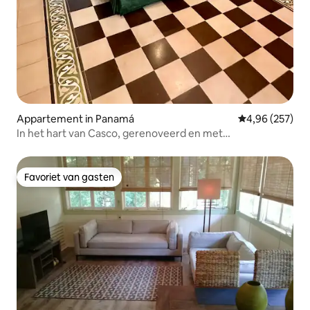
Appartement in Panamá
Gemiddelde beo
4,96 (257)
In het hart van Casco, gerenoveerd en met
parkeergelegenheid
Favoriet van gasten
Favoriet van gasten