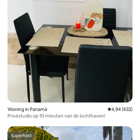
Woning in Panamá
Gemiddelde beo
4,94 (432)
Privéstudio op 10 minuten van de luchthaven!
Superhost
Superhost