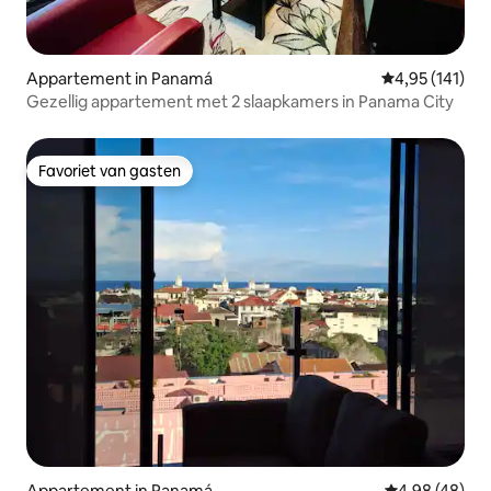
Appartement in Panamá
Gemiddelde beo
4,95 (141)
Gezellig appartement met 2 slaapkamers in Panama City
Favoriet van gasten
Favoriet van gasten
Appartement in Panamá
Gemiddelde be
4,98 (48)