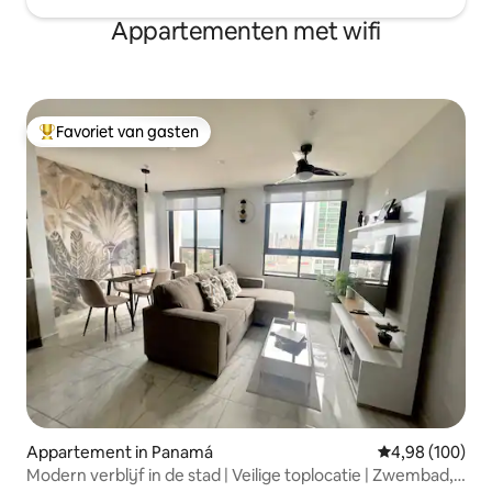
Appartementen met wifi
Favoriet van gasten
Topfavoriet van gasten
Appartement in Panamá
Gemiddelde beo
4,98 (100)
Modern verblijf in de stad | Veilige toplocatie | Zwembad,