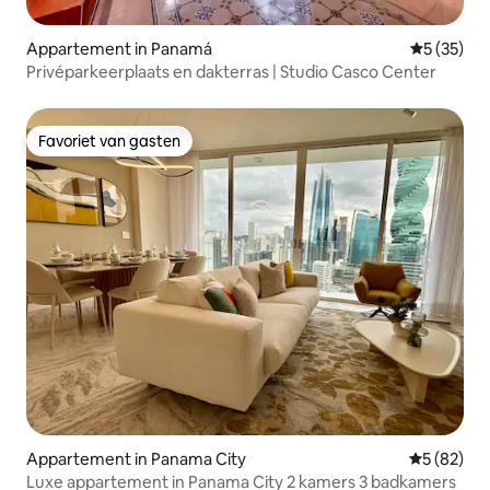
Appartement in Panamá
Gemiddelde
5 (35)
Privéparkeerplaats en dakterras | Studio Casco Center
Favoriet van gasten
Favoriet van gasten
Appartement in Panama City
Gemiddelde
5 (82)
Luxe appartement in Panama City 2 kamers 3 badkamers