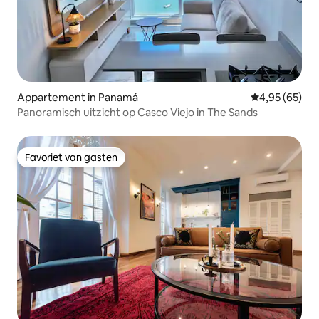
Appartement in Panamá
Gemiddelde be
4,95 (65)
Panoramisch uitzicht op Casco Viejo in The Sands
Favoriet van gasten
Favoriet van gasten