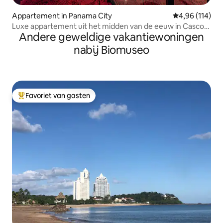
Appartement in Panama City
Gemiddelde beo
4,96 (114)
Luxe appartement uit het midden van de eeuw in Casco
Andere geweldige vakantiewoningen
Viejo
nabij Biomuseo
Favoriet van gasten
Topfavoriet van gasten