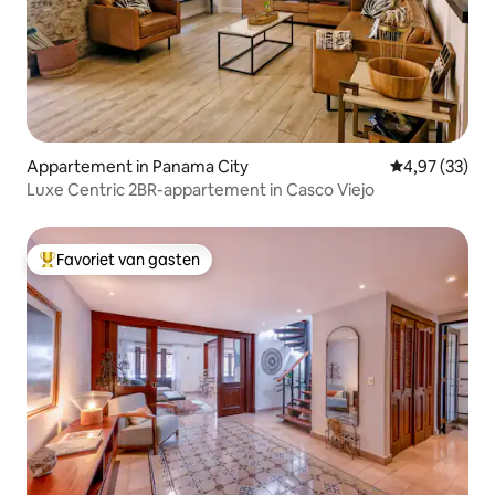
Appartement in Panama City
Gemiddelde be
4,97 (33)
Luxe Centric 2BR-appartement in Casco Viejo
Favoriet van gasten
Topfavoriet van gasten