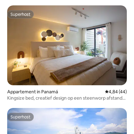
fitnessruimte
Superhost
Superhost
Appartement in Panamá
Gemiddelde be
4,84 (44)
Kingsize bed, creatief design op een steenworp afstand
van Casco Viejo
Superhost
Superhost