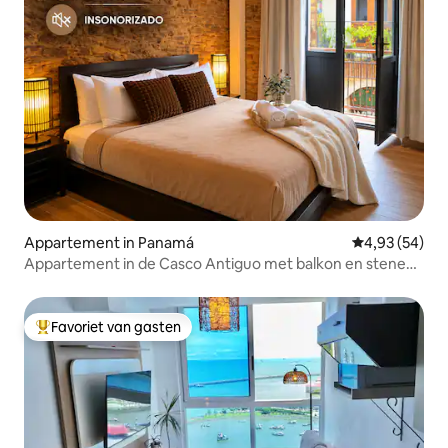
Appartement in Panamá
Gemiddelde be
4,93 (54)
Appartement in de Casco Antiguo met balkon en stenen
muur
Favoriet van gasten
Topfavoriet van gasten