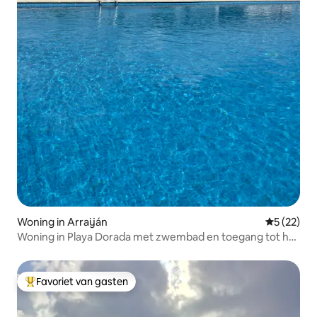
Woning in Arraiján
Gemiddelde
5 (22)
Woning in Playa Dorada met zwembad en toegang tot het
strand
Favoriet van gasten
Topfavoriet van gasten