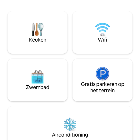
Deze stijlvolle ruimte is gehuisvest in
comfortabel desig
een prachtig gerestaureerd koloniaal
omgeving van de h
gebouw uit 1850 met historische,
perfect om te ont
originele calicanto-muren en legt de
komen, keuken, v
hele stad aan je voeten. ​Je bent op een
woonkamer met w
steenworp afstand van restaurants van
zwembad, lift, 24-
wereldklasse, levendige cafés, musea en
niet kunnen zwem
Keuken
Wifi
het legendarische nachtleven van Casco
toegestaan, een b
recreatieve activi
Gratis parkeren op
Zwembad
het terrein
Airconditioning