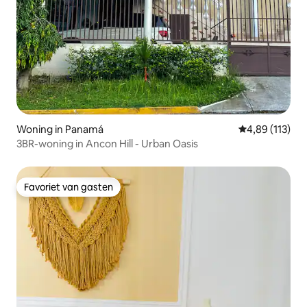
Woning in Panamá
Gemiddelde beo
4,89 (113)
3BR-woning in Ancon Hill - Urban Oasis
Favoriet van gasten
Favoriet van gasten