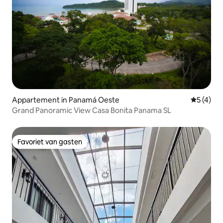
Appartement in Panamá Oeste
Gemiddeld
5 (4)
Grand Panoramic View Casa Bonita Panama SL
Favoriet van gasten
Favoriet van gasten