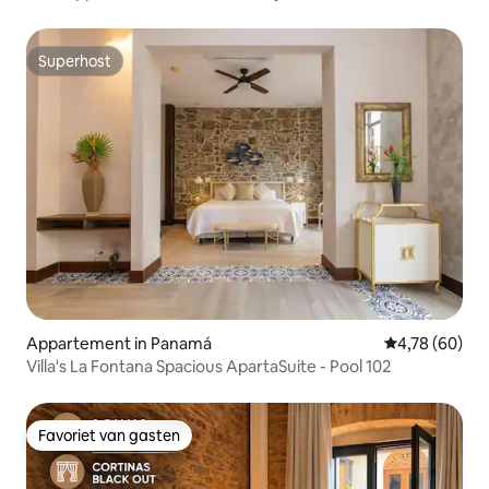
Superhost
Superhost
Appartement in Panamá
Gemiddelde be
4,78 (60)
Villa's La Fontana Spacious ApartaSuite - Pool 102
Favoriet van gasten
Favoriet van gasten