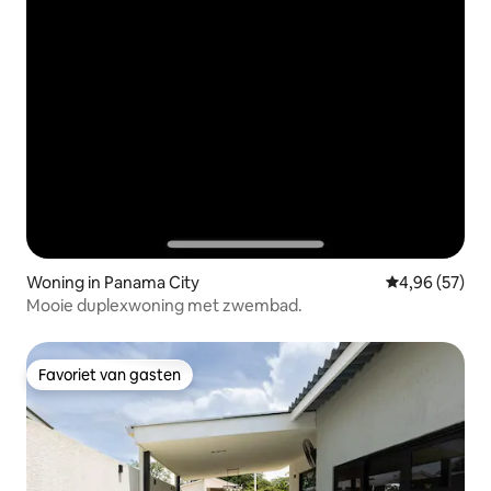
Woning in Panama City
Gemiddelde be
4,96 (57)
Mooie duplexwoning met zwembad.
Favoriet van gasten
Favoriet van gasten