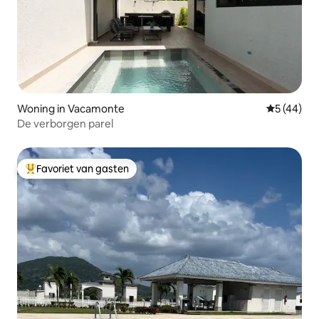
Woning in Vacamonte
Gemiddelde
5 (44)
De verborgen parel
Favoriet van gasten
Topfavoriet van gasten