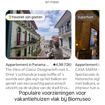
en meer.
Favoriet van gasten
Superhost
Topfavoriet van gasten
Superhost
Appartement in Panama Cit
Gemiddelde beoordeling van 4,98
4,98 (126)
Appartement in 
y
The View of Casco: Designerloft met het
CASA SAEMA - PR
beste balkon
DUPLEXPENTHOUS
Drink 's ochtends je kopje koffie of 's
Spectaculair dupl
avonds een glas wijn op het balkon en
historische wijk 
geniet van een prachtig panoramisch
met balkons, eige
uitzicht op de skyline van de stad! ​Ervaar
interieur tuin wo
Populaire voorzieningen voor
het absolute beste van Casco Viejo
eetkamer, 3 slaap
vanuit deze elegante, volledig
studio), onlangs 
vakantiehuizen vlak bij Biomuseo
gerenoveerde loft met één slaapkamer.
Loft concept, excl