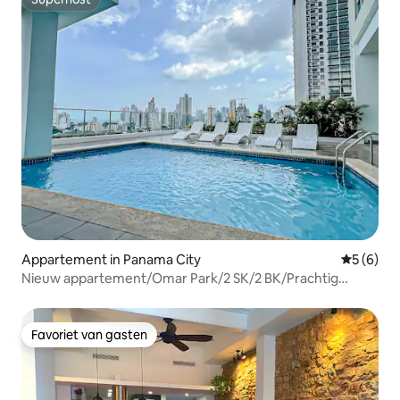
Superhost
Appartement in Panama City
Gemiddeld
5 (6)
Nieuw appartement/Omar Park/2 SK/2 BK/Prachtig
uitzicht/Fitnessruimte/Zwembad
Favoriet van gasten
Favoriet van gasten