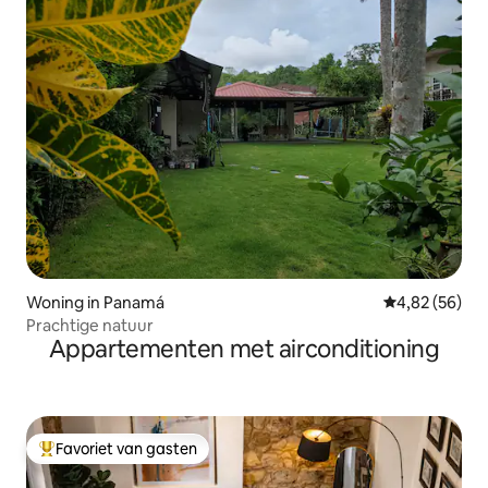
Woning in Panamá
Gemiddelde be
4,82 (56)
Prachtige natuur
Appartementen met airconditioning
Favoriet van gasten
Topfavoriet van gasten