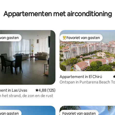
Appartementen met airconditioning
 van gasten
Favoriet van gasten
 van gasten
Topfavoriet van gasten
Appartement in El Chirú
G
Ontspan in Puntarena Beach T
ent in Las Uvas
Gemiddelde beoordeling van 4,88 uit 5, 125 r
4,88 (125)
g van 4,75 uit 5, 20 recensies
n het strand, de zon en de rust
 van gasten
Favoriet van gasten