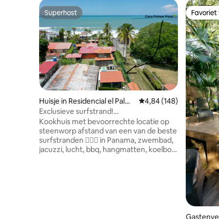
Superhost
Favoriet
Superhost
Favoriet
Huisje in Residencial el Palm
Gemiddelde beoordeling 
4,84 (148)
ar
Exclusieve surfstrand!
@CasaPalmarPoint
Kookhuis met bevoorrechte locatie op
steenworp afstand van een van de beste
surfstranden 🏄🏼‍♂️ in Panama, zwembad,
jacuzzi, lucht, bbq, hangmatten, koelbox!
🍻HD-tv-kanalen en snel internet. Hier
komen de golven 🌊 bijna naar het huis!
Er zijn surfscholen!, het is perfect voor
diegenen die de verbinding willen
verbreken en willen genieten van de
natuurlijke schoonheid van El Palmar.
Kom en creëer onvergetelijke
Gastenver