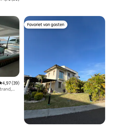
ecensies
Favoriet van gasten
Favoriet van gasten
ecensies
Gemiddelde beoordeling van 4,97 uit 5, 39 recensies
4,97 (39)
trand,