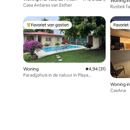
Woning in
Casa Antares van Esther
Rustiek fa
minuten l
Favoriet van gasten
Favoriet
Topfavoriet van gasten
Favoriet
Woning
Gemiddelde beoordelin
4,94 (31)
Paradijshuis in de natuur in Playa
Coronado met zwembad
Woning in
CasAna