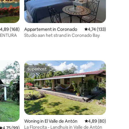
ecensies
emiddelde beoordeling van 4,89 uit 5, 168 recensies
4,89 (168)
Appartement in Coronado
Gemiddelde beoordeling
4,74 (133)
AVENTURA
Studio aan het strand in Coronado Bay
Superhost
Superhost
Woning in El Valle de Antón
Gemiddelde beoordelin
4,89 (80)
La Florecita - Landhuis in Valle de Antón
Gemiddelde beoordeling van 4,75 uit 5, 99 recensies
4,75 (99)