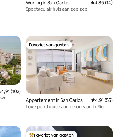
Woning in San Carlos
Gemiddelde beoordelin
4,86 (14)
Spectaculair huis aan zee zee
Favoriet van gasten
Favoriet van gasten
emiddelde beoordeling van 4,91 uit 5, 102 recensies
4,91 (102)
own
Appartement in San Carlos
Gemiddelde beoordelin
4,91 (55)
Luxe penthouse aan de oceaan in Rio
ecensies
Mar
Favoriet van gasten