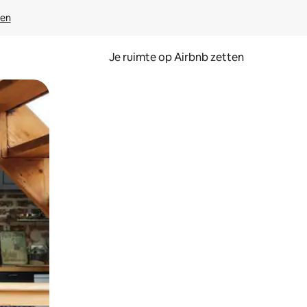
ven
Je ruimte op Airbnb zetten
ken of swipen.