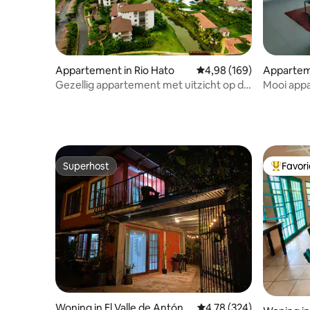
Appartement in Rio Hato
Gemiddelde beoordeling 
4,98 (169)
Apparteme
Gezellig appartement met uitzicht op de
Mooi appa
lagune | Barbecue
Corona
Superhost
Favor
Superhost
Topfavor
Woning in El Valle de Antón
Gemiddelde beoordeling 
4,78 (324)