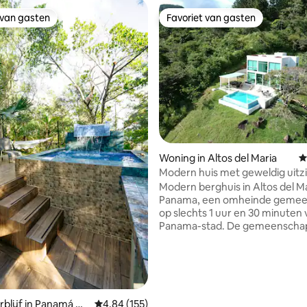
 van gasten
Favoriet van gasten
 van gasten
Favoriet van gasten
van 4,84 uit 5, 148 recensies
Woning in Altos del Maria
G
Modern huis met geweldig uitz
verwarmd zwembad
Modern berghuis in Altos del Ma
Panama, een omheinde geme
op slechts 1 uur en 30 minuten
Panama-stad. De gemeenschap heeft
rivieren, vogelspaden en ligt op
25 minuten afstand van de Paci
stranden. Het is de perfecte plek om een
pauze te nemen en te ontspannen
huis heeft een moderne inricht
overloopzwembad, 2 slaapkam
blijf in Panamá O
Gemiddelde beoordeling van 4,84 uit 5, 155 r
4,84 (155)