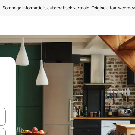
Sommige informatie is automatisch vertaald. 
Originele taal weerge
een keuze met je de pijltjestoetsen omhoog en omlaag, óf door te tik