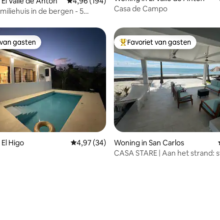
 El Valle de Antón
Gemiddelde beoordeling van 4,96 uit 5, 194 r
4,96 (194)
Casa de Campo
miliehuis in de bergen - 5
open naar de stad!
 van gasten
Favoriet van gasten
 van gasten
Topfavoriet van gasten
g van 4,94 uit 5, 31 recensies
 El Higo
Gemiddelde beoordeling van 4,97 uit 5, 34 r
4,97 (34)
Woning in San Carlos
CASA STARE | Aan het strand: s
jacuzzi en surfen