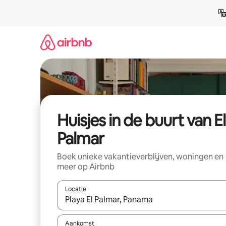
Ga
direct
naar
inhoud
Huisjes in de buurt van El
Palmar
Boek unieke vakantieverblijven, woningen en
meer op Airbnb
Locatie
Wanneer er suggesties beschikbaar zijn, maak je 
Aankomst