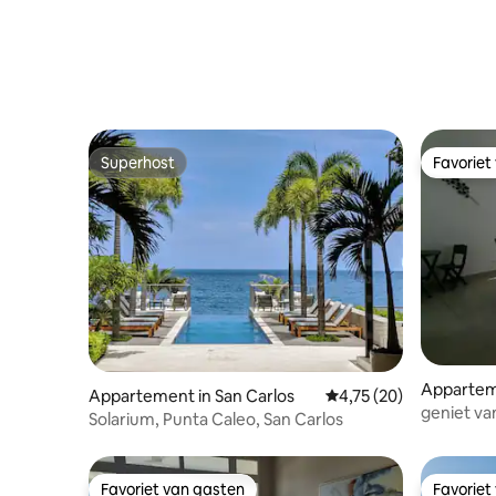
Superhost
Favoriet
Superhost
Favoriet
Appartem
Appartement in San Carlos
Gemiddelde beoordelin
4,75 (20)
geniet va
Solarium, Punta Caleo, San Carlos
Favoriet van gasten
Favoriet