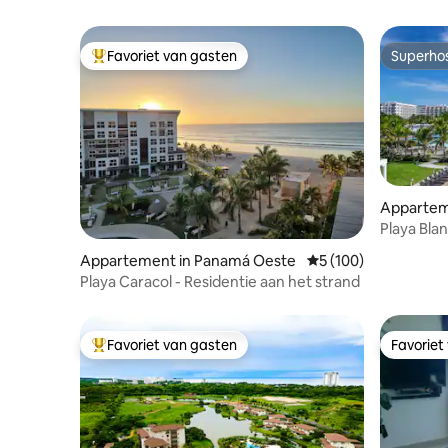
Favoriet van gasten
Superho
Topfavoriet van gasten
Superho
Apparteme
-Farrallon
Playa Bla
water
Appartement in Panamá Oeste
Gemiddelde beoordeli
5 (100)
Playa Caracol - Residentie aan het strand
Favoriet van gasten
Favoriet
Topfavoriet van gasten
Favoriet