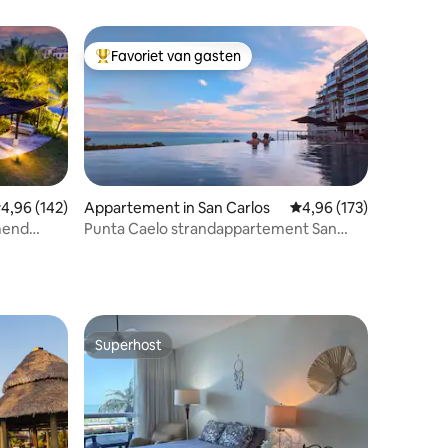
Favoriet van gasten
Topfavoriet van gasten
ecensies
emiddelde beoordeling van 4,96 uit 5, 142 recensies
4,96 (142)
Appartement in San Carlos
Gemiddelde beoordeling
4,96 (173)
mend
Punta Caelo strandappartement San
ad
Carlos
Superhost
Superhost