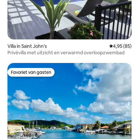
Villa in Saint John's
Gemiddelde be
4,95 (85)
Privévilla met uitzicht en verwarmd overloopzwembad
Favoriet van gasten
Favoriet van gasten