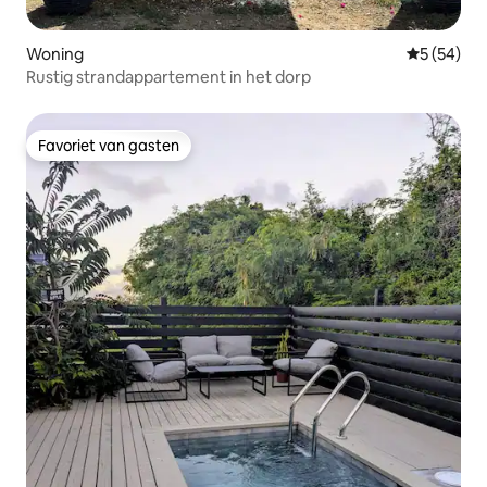
Woning
Gemiddelde
5 (54)
Rustig strandappartement in het dorp
Favoriet van gasten
Favoriet van gasten