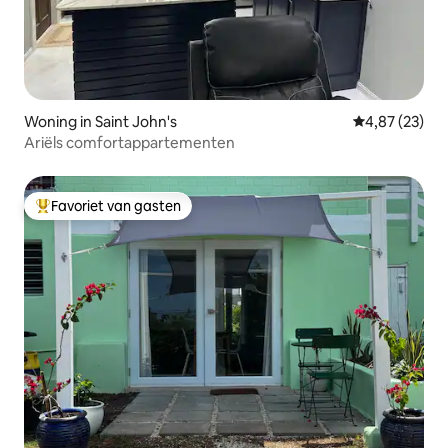
Woning in Saint John's
Gemiddelde be
4,87 (23)
Ariëls comfortappartementen
Favoriet van gasten
Topfavoriet van gasten