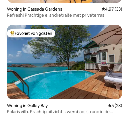
Woning in Cassada Gardens
Gemiddelde be
4,97 (33)
Refresh! Prachtige eilandretraite met privéterras
Favoriet van gasten
Topfavoriet van gasten
Woning in Galley Bay
Gemiddelde
5 (23)
Polaris villa. Prachtig uitzicht, zwembad, strand in de
buurt.