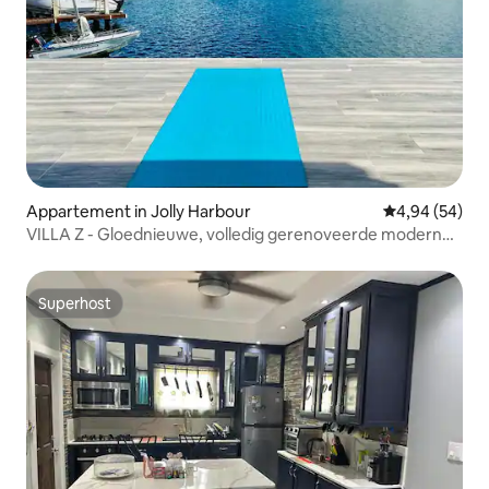
Appartement in Jolly Harbour
Gemiddelde be
4,94 (54)
VILLA Z - Gloednieuwe, volledig gerenoveerde moderne
villa
Superhost
Superhost