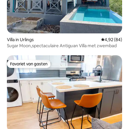
Villa in Urlings
Gemiddelde be
4,92 (84)
Sugar Moon,spectaculaire Antiguan Villa met zwembad
Favoriet van gasten
Favoriet van gasten