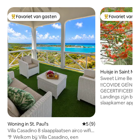
Favoriet van gasten
Favoriet van g
Topfavoriet van gasten
Topfavoriet van 
Huisje in Saint Mar
Sweet Lime Beach
!!COVIDE GEÏNSP
GECERTIFICEERD 
Landings zijn bet
slaapkamer appar
studio huisje op 
van een van de be
Antigua. Gelegen 
Woning in St. Paul's
Gemiddelde beoordeling van
5 (9)
van Antigua, ligge
Villa Casadino 8 slaapplaatsen airco wifi
minuten van een 
uitzicht op de oceaan
🌴 Welkom bij Villa Casadino, een
restaurants, winke