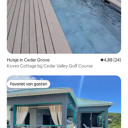
Huisje in Cedar Grove
Gemiddelde be
4,88 (24)
Koves Cottage bij Cedar Valley Golf Course
Favoriet van gasten
Favoriet van gasten