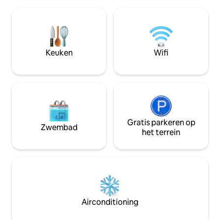
bezoekers een ongeëvenaard
mijl van het zwem
uitkijkpunt krijgen om de wonderen van
het Lodge Restau
de natuur te observeren. Ontspan in het
wandelen, fietsen,
bubbelbad en geniet van een geweldige
een speeltuin. Of je nu op zoek bent
zonsondergang. De woning is een
naar rust en ontsp
harmonieuze mix van lokaal gemaakte
buitenavonturen, 
Keuken
Wifi
kunst en meubels om rustieke charme
verwelkomt je.
en modern comfort toe te voegen.
Gratis parkeren op
Zwembad
het terrein
Airconditioning