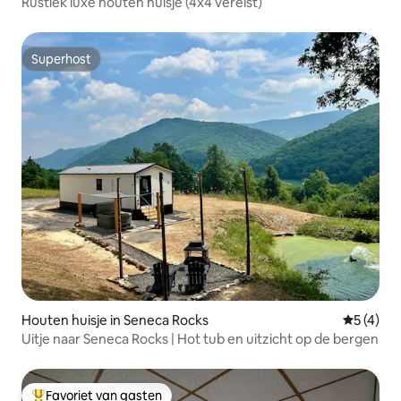
Rustiek luxe houten huisje (4x4 vereist)
Superhost
Superhost
Houten huisje in Seneca Rocks
Gemiddeld
5 (4)
Uitje naar Seneca Rocks | Hot tub en uitzicht op de bergen
Favoriet van gasten