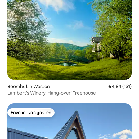
Boomhut in Weston
Gemiddelde beo
4,84 (131)
Lambert's Winery 'Hang-over' Treehouse
Favoriet van gasten
Favoriet van gasten