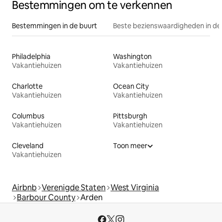
Bestemmingen om te verkennen
Bestemmingen in de buurt
Beste bezienswaardigheden in de
Philadelphia
Washington
Vakantiehuizen
Vakantiehuizen
Charlotte
Ocean City
Vakantiehuizen
Vakantiehuizen
Columbus
Pittsburgh
Vakantiehuizen
Vakantiehuizen
Cleveland
Toon meer
Vakantiehuizen
Airbnb
Verenigde Staten
West Virginia
Barbour County
Arden