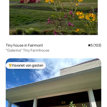
Tiny house in Fairmont
Gemiddelde 
5 (103)
"Galarina" Tiny Farmhouse
Favoriet van gasten
Topfavoriet van gasten