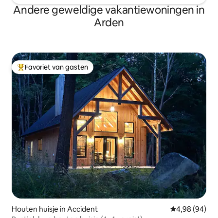
Andere geweldige vakantiewoningen in
Arden
Favoriet van gasten
Topfavoriet van gasten
Houten huisje in Accident
Gemiddelde be
4,98 (94)