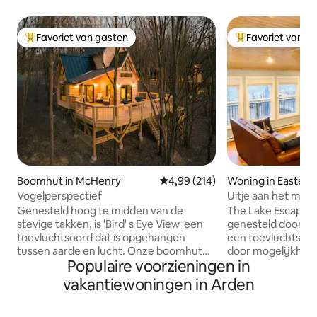
Favoriet van gasten
Favoriet van g
Topfavoriet van gasten
Topfavoriet van 
Boomhut in McHenry
Gemiddelde beoordeling van 4,99
4,99 (214)
Woning in Eastern
Vogelperspectief
Uitje aan het meer
Grafton, WV
Genesteld hoog te midden van de
The Lake Escape i
stevige takken, is 'Bird' s Eye View 'een
genesteld door Ty
toevluchtsoord dat is opgehangen
een toevluchtsoord
tussen aarde en lucht. Onze boomhut
door mogelijkheden biedt. Dit huisje is
Populaire voorzieningen in
ligt op minder dan vijf minuten van Deep
privé en toch op 
Creek Lake en ligt tussen het gebladerte
van de kenmerken va
vakantiewoningen in Arden
en biedt een panoramisch uitzicht op
accommodatie ligt 
het omliggende bos, waardoor de
van de jachthaven