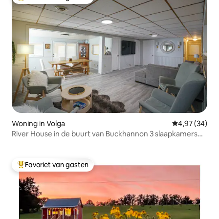
Topfavoriet van gasten
Woning in Volga
Gemiddelde be
4,97 (34)
River House in de buurt van Buckhannon 3 slaapkamers
en enorme tuin
Favoriet van gasten
Topfavoriet van gasten