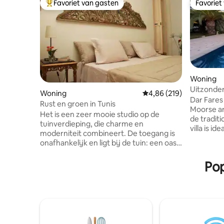
Favoriet van gasten
Favoriet
Topfavoriet van gasten
Favoriet
Woning
Uitzonderl
Woning
Gemiddelde beoordeling 
4,86 (219)
Suite Em
Dar Fares
Rust en groen in Tunis
Moorse ar
Het is een zeer mooie studio op de
de tradit
tuinverdieping, die charme en
villa is i
moderniteit combineert. De toegang is
verblijf o
onafhankelijk en ligt bij de tuin: een oase
en het te
van rust en groen ... op slechts een paar
om van de
meter van winkels en restaurants, in het
Pop
Geniet van
woongebied van El Menzah. Allerlei
de gedeel
voorzieningen in de directe omgeving:
palmboomg
stomerij, cafés, restaurants, de zeer
stadsleven
goede gebakjes Gourmandise en de
minuten 
Gourmet op 2 minuten lopen etc ... De
Sidi Bou S
luchthaven Tunis Carthage is op 7 's
luchthave