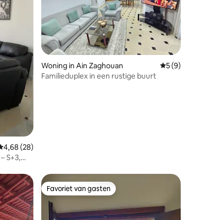
recensies
Woning in Ain Zaghouan
Gemiddelde beoord
5 (9)
Familieduplex in een rustige buurt
Gemiddelde beoordeling van 4,68 uit 5, 28 recensies
4,68 (28)
 – S+3,
Favoriet van gasten
Favoriet van gasten