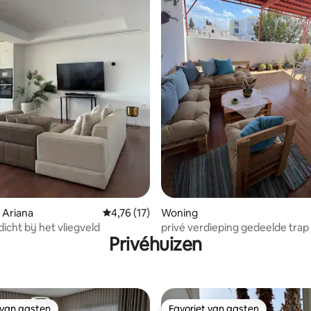
tie
 Ariana
Gemiddelde beoordeling van 4,76 uit 5, 17 
4,76 (17)
Woning
 dicht bij het vliegveld
privé verdieping gedeelde trap
Privéhuizen
 van gasten
Favoriet van gasten