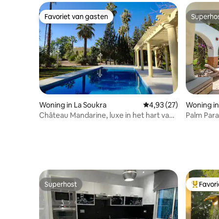
om toegang te krijgen tot het
Favoriet van gasten
Superho
familiezwembad
Favoriet van gasten
Superho
Woning in La Soukra
Gemiddelde beoordeling
4,93 (27)
Woning in
Château Mandarine, luxe in het hart van
Palm Para
Tunis
en zwemb
Superhost
Favor
Superhost
Topfavor