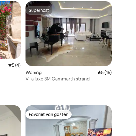
Superhost
Superhost
Gemiddelde beoordeling van 5 uit 5, 4 recensies
5 (4)
Woning
Gemiddelde beoorde
5 (15)
Villa luxe 3M Gammarth strand
Favoriet van gasten
Favoriet van gasten