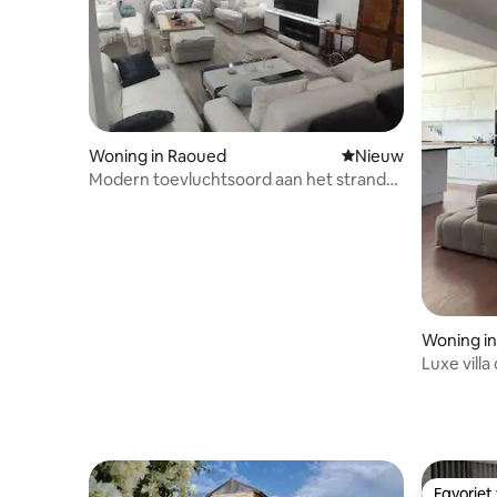
Woning in Raoued
Nieuwe accommoda
Nieuw
Modern toevluchtsoord aan het strand
met privétuin
Woning in
Luxe villa
Favoriet