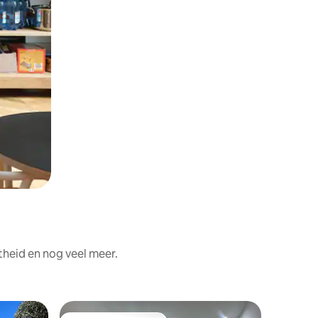
theid en nog veel meer.
Woning i