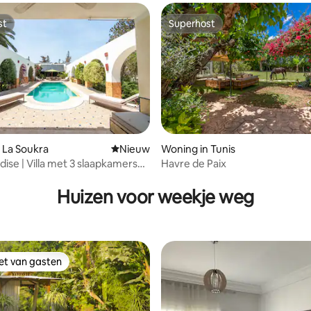
st
Superhost
st
Superhost
 van 4,93 uit 5, 27 recensies
 La Soukra
Nieuwe accommodatie
Nieuw
Woning in Tunis
dise | Villa met 3 slaapkamers
Havre de Paix
ad La Soukra
Huizen voor weekje weg
iet van gasten
iet van gasten