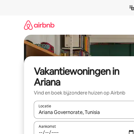
Ga
direct
naar
inhoud
Vakantiewoningen in
Ariana
Vind en boek bijzondere huizen op Airbnb
Locatie
Wanneer er suggesties beschikbaar zijn, maak je 
Aankomst