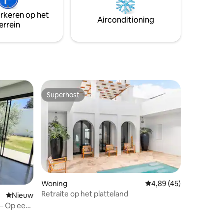
aurants en
die deze comfortabele accommodatie
arkeren op het
van het
voltooien voor een handig en zorgeloos
Airconditioning
errein
verblijf
Superhost
Superhost
recensies
Woning
Gemiddelde beoordelin
4,89 (45)
Retraite op het platteland
Nieuwe accommodatie
Nieuw
– Op een
baan