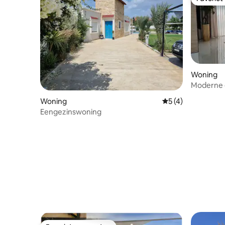
Favoriet
Woning
Moderne g
Woning
Gemiddelde beoord
5 (4)
Eengezinswoning