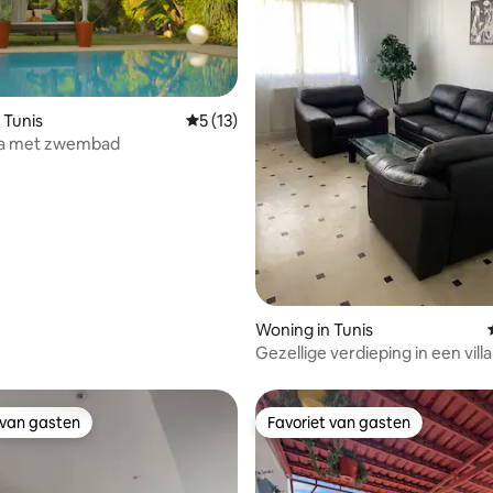
 Tunis
Gemiddelde beoordeling van 5 uit 5, 13 
5 (13)
lla met zwembad
ling van 5 uit 5, 18 recensies
Woning in Tunis
Gezellige verdieping in een villa
ruim, in Tunis
 van gasten
Favoriet van gasten
 van gasten
Favoriet van gasten