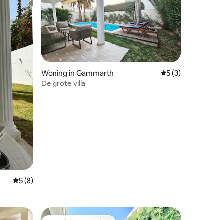
ecensies
Woning in Gammarth
Gemiddelde beoord
5 (3)
De grote villa
Gemiddelde beoordeling van 5 uit 5, 8 recensies
5 (8)