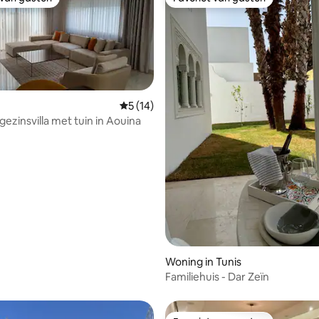
 van gasten
Favoriet van gasten
Gemiddelde beoordeling van 5 uit 5, 14 r
5 (14)
ezinsvilla met tuin in Aouina
eling van 5 uit 5, 4 recensies
Woning in Tunis
Familiehuis - Dar Zeïn