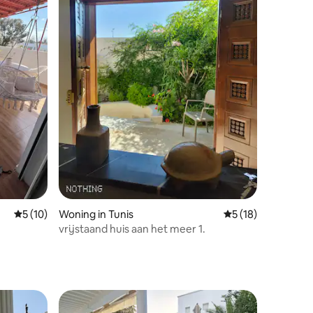
recensies
Gemiddelde beoordeling van 5 uit 5, 10 recensies
5 (10)
Woning in Tunis
Gemiddelde beoorde
5 (18)
vrijstaand huis aan het meer 1.