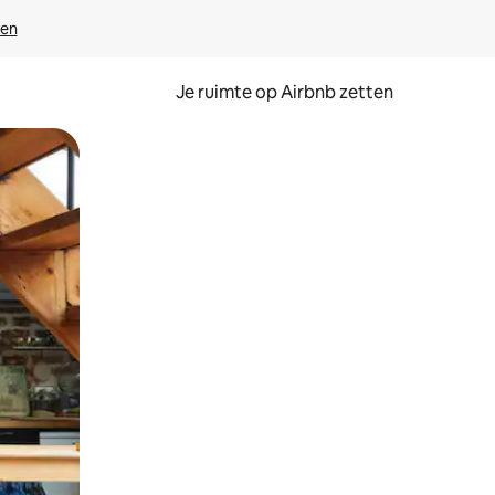
ven
Je ruimte op Airbnb zetten
ken of swipen.