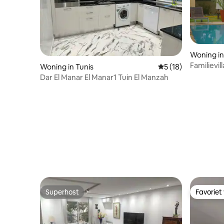
Woning in
Familievi
Woning in Tunis
Gemiddelde beoorde
5 (18)
Dar El Manar El Manar1 Tuin El Manzah
Superhost
Favoriet
Superhost
Favoriet