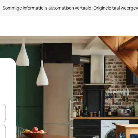
Sommige informatie is automatisch vertaald. 
Originele taal weerge
een keuze met je de pijltjestoetsen omhoog en omlaag, óf door te tik