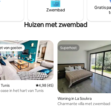
beveiligd gebied, dicht bij rest
Gratis p
winkels, op 5 minuten afstand 
Zwembad
t
strand.
Huizen met zwembad
iet van gasten
Superhost
iet van gasten
Superhost
 Tunis
Gemiddelde beoordeling van 4,98 uit 5, 45 
4,98 (45)
g van 4,91 uit 5, 79 recensies
oase in het hart van Tunis
Woning in La Soukra
Charmante villa met zwembad 
steenworp afstand van de golf