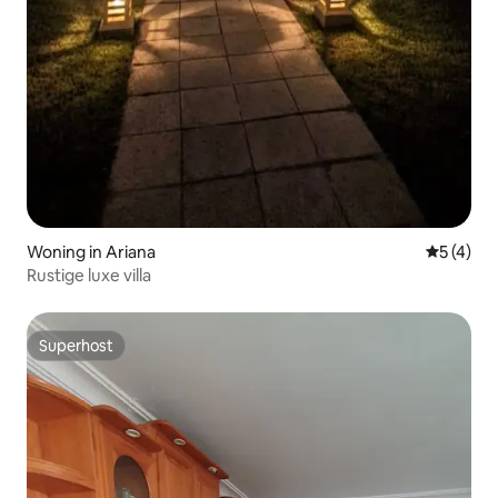
Woning in Ariana
Gemiddeld
5 (4)
Rustige luxe villa
Superhost
Superhost