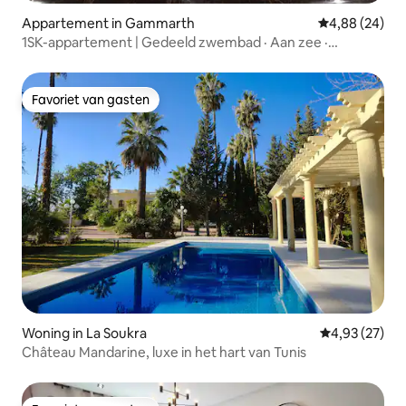
Appartement in Gammarth
Gemiddelde be
4,88 (24)
1SK-appartement | Gedeeld zwembad · Aan zee ·
Gammarth
Favoriet van gasten
Favoriet van gasten
Woning in La Soukra
Gemiddelde be
4,93 (27)
Château Mandarine, luxe in het hart van Tunis