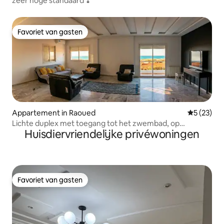
zeer hoge standaard ❣️
Favoriet van gasten
Favoriet van gasten
Appartement in Raoued
Gemiddelde
5 (23)
Lichte duplex met toegang tot het zwembad, op
Huisdiervriendelijke privéwoningen
loopafstand van het strand
Favoriet van gasten
Favoriet van gasten