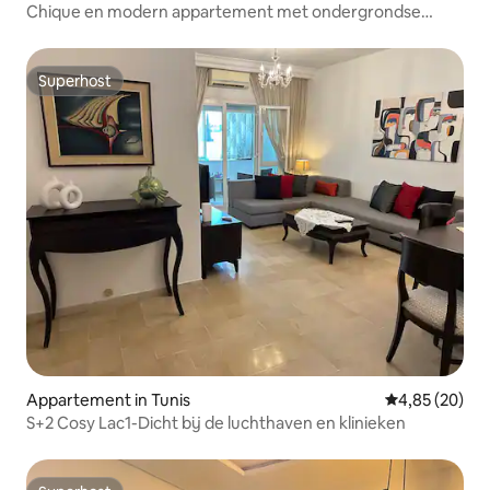
Chique en modern appartement met ondergrondse
parkeerplaats
Superhost
Superhost
Appartement in Tunis
Gemiddelde be
4,85 (20)
S+2 Cosy Lac1-Dicht bij de luchthaven en klinieken