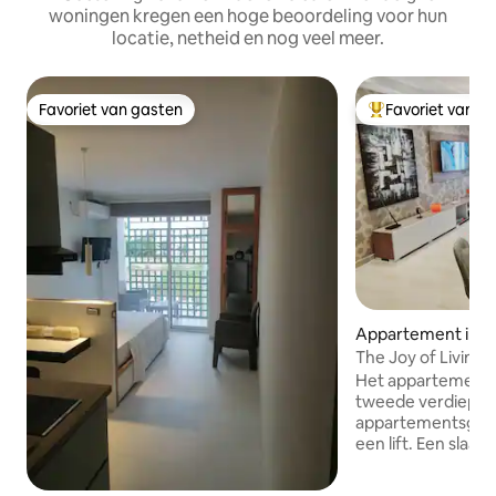
woningen kregen een hoge beoordeling voor hun
locatie, netheid en nog veel meer.
Favoriet van gasten
Favoriet van g
Favoriet van gasten
Topfavoriet van 
Appartement in A
The Joy of Living 
parking(Ennasr)
Het appartement i
tweede verdieping
appartementsgeb
een lift. Een slaa
woonkamer, een k
badkamer, een badkamer. - 