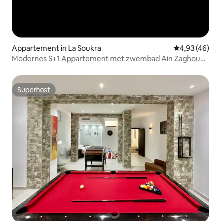
Appartement in La Soukra
Gemiddelde be
4,93 (46)
Modernes S+1 Appartement met zwembad Ain Zaghouan
Nord
Superhost
Superhost