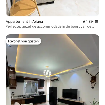
Appartement in Ariana
Gemiddelde be
4,89 (19)
Perfecte, gezellige accommodatie in de buurt van de
luchthaven, 5 minuten rijden
Favoriet van gasten
Favoriet van gasten