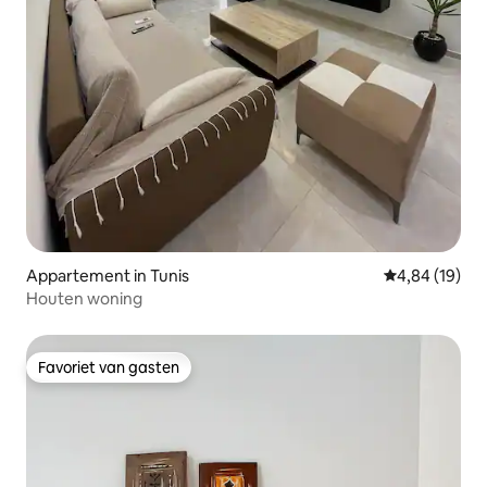
Appartement in Tunis
Gemiddelde be
4,84 (19)
Houten woning
Favoriet van gasten
Favoriet van gasten