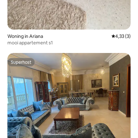
Woning in Ariana
Gemiddelde b
4,33 (3)
mooi appartement s1
Superhost
Superhost