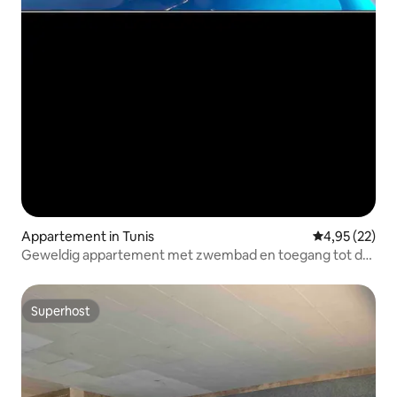
Appartement in Tunis
Gemiddelde be
4,95 (22)
Geweldig appartement met zwembad en toegang tot de
fitnessruimte
Superhost
Superhost