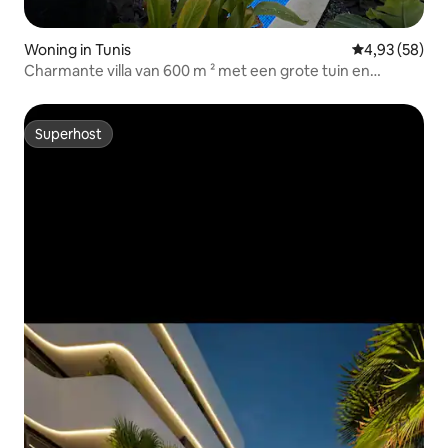
Woning in Tunis
Gemiddelde be
4,93 (58)
Charmante villa van 600 m ² met een grote tuin en
zwembad
Superhost
Superhost