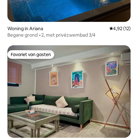
Woning in Ariana
Gemiddelde be
4,92 (12)
Begane grond +2, met privézwembad 3/4
Favoriet van gasten
Favoriet van gasten