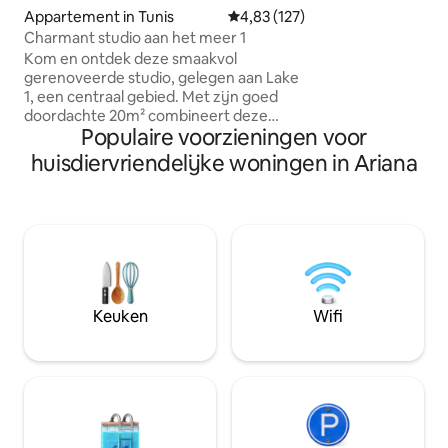
scherm in de woo
Appartement in Tunis
Gemiddelde beoordeling van 4,83
4,83 (127)
tv in de slaapkame
Charmant studio aan het meer 1
premiumkanalen, - Groot balkon, -
Kom en ontdek deze smaakvol
Sound poof muren, - Koffiezetappara
gerenoveerde studio, gelegen aan Lake
- Strijkijzer en strijkijzer, - 
1, een centraal gebied. Met zijn goed
(glasvezel), - NETFLIX, - Eigen
doordachte 20m² combineert deze
parkeerplaats Gezellig en ruim met alle
Populaire voorzieningen voor
gezellige ruimte comfort, moderniteit
voorzieningen. Gel
en gemak. Perfect voor gasten die op
huisdiervriendelijke woningen in Ariana
een chique en veil
zoek zijn naar een aangenaam verblijf.
Geweldige locatie: centrale buurt, dicht
bij belangrijke bezienswaardigheden en
voorzieningen. Volledige voorzieningen:
volledig uitgeruste kitchenette, smart-
tv, wifi Ergonomisch ontwerp:
inloopdouche, comfortabel bed met
bureau en ingebouwd licht, balkon met
Keuken
Wifi
uitzicht op Lake Victoria street.