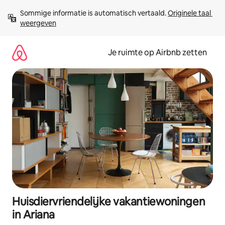
Ga
Sommige informatie is automatisch vertaald. 
Originele taal 
direct
weergeven
naar
inhoud
Je ruimte op Airbnb zetten
Huisdiervriendelijke vakantiewoningen
in Ariana