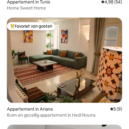
Appartement in Tunis
Gemiddelde be
4,98 (54)
Home Sweet Home
Favoriet van gasten
Topfavoriet van gasten
Appartement in Ariana
Gemiddeld
5 (9)
Ruim en gezellig appartement in Hedi Nouira