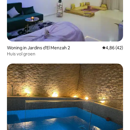
Woning in Jardins d'El Menzah 2
Gemiddelde be
4,86 (42)
Huis vol groen