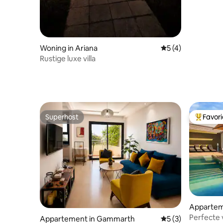
Woning in Ariana
Gemiddelde beoord
5 (4)
Rustige luxe villa
Superhost
Favor
Superhost
Topfavor
Appartem
Perfecte 
Appartement in Gammarth
Gemiddelde beoord
5 (3)