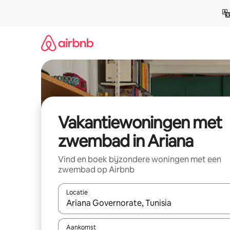
Ga
direct
naar
inhoud
Vakantiewoningen met
zwembad in Ariana
Vind en boek bijzondere woningen met een
zwembad op Airbnb
Locatie
Wanneer er suggesties beschikbaar zijn, maak je 
Aankomst