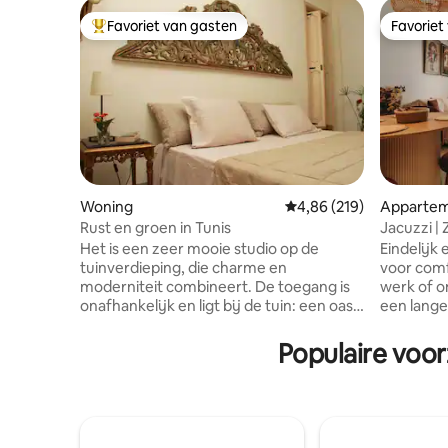
Favoriet van gasten
Favoriet
Topfavoriet van gasten
Favoriet
Woning
Gemiddelde beoordeling 
4,86 (219)
Appartem
ord
Rust en groen in Tunis
Jacuzzi |
Snelle wi
Het is een zeer mooie studio op de
Eindelijk
tuinverdieping, die charme en
voor comf
moderniteit combineert. De toegang is
werk of o
onafhankelijk en ligt bij de tuin: een oase
een langer verbli
van rust en groen ... op slechts een paar
Sleutelloz
meter van winkels en restaurants, in het
wekelijks
Populaire voo
woongebied van El Menzah. Allerlei
aircondit
voorzieningen in de directe omgeving:
Volledig 
stomerij, cafés, restaurants, de zeer
fitnessru
goede gebakjes Gourmandise en de
wasmachine
Gourmet op 2 minuten lopen etc ... De
Toplocati