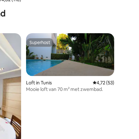
ad
Superhost
Superhost
Loft in Tunis
Gemiddelde beoordelin
4,72 (53)
Mooie loft van 70 m² met zwembad.