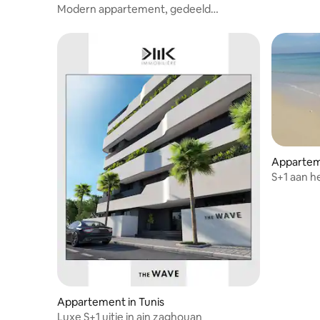
Modern appartement, gedeeld
zwembad, strand op loopafstand
Apparteme
S+1 aan h
Appartement in Tunis
Luxe S+1 uitje in ain zaghouan