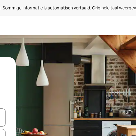
Sommige informatie is automatisch vertaald. 
Originele taal weerge
een keuze met je de pijltjestoetsen omhoog en omlaag, óf door te tik