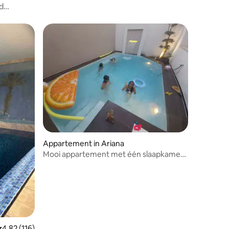
residentie
d
s
Appartement in Ariana
Mooi appartement met één slaapkamer
en zwembad
emiddelde beoordeling van 4,82 uit 5, 116 recensies
4,82 (116)