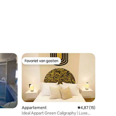
Favoriet van gasten
Favoriet van gasten
ecensies
Appartement
Gemiddelde beoordelin
4,87 (15)
Ideal Appart Green Caligraphy | Luxe