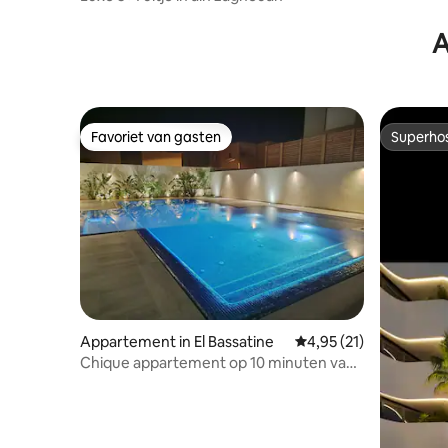
A
Favoriet van gasten
Superho
Favoriet van gasten
Superho
Appartement in El Bassatine
Gemiddelde beoordelin
4,95 (21)
Chique appartement op 10 minuten van
de luchthaven - alleen voor gezinnen