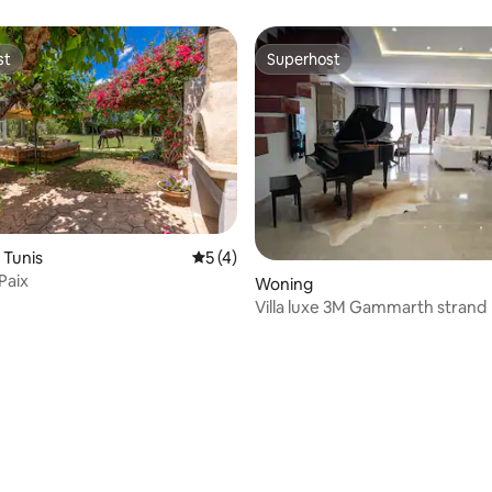
 afstand van de golfbaan
st
Superhost
st
Superhost
 Tunis
Gemiddelde beoordeling van 5 uit 5, 4 
5 (4)
Paix
Woning
Villa luxe 3M Gammarth strand