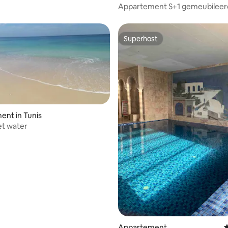
Appartement S+1 gemeubileer
hoogstaand in Menzah 9C Tuni
Superhost
Superhost
nt in Tunis
et water
Appartement
G