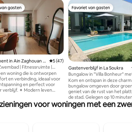
 van gasten
Favoriet van gasten
 van gasten
Favoriet van gasten
van 4,86 uit 5, 219 recensies
ent in Ain Zaghouan N
Gemiddelde beoordeling van 5 uit 5, 47 
5 (47)
 Zwembad | Fitnessruimte |
Gastenverblijf in La Soukra
fi | Smart Home
 een woning die is ontworpen
Bungalow in "Villa Bonheur" me
ort en verbinding, ideaal voor
zwembad
Kom en ontspan in deze char
ntspanning en perfect voor
bungalow omgeven door groen
jf. ✦ Modern leven
geniet van de rust van het platt
e toegang, 24/7 beveiliging,
de stad. Gelegen op 10 minute
e schoonmaak en centrale
rzieningen voor woningen met een zwe
luchthaven, op 10 minuten van 
ioning en verwarming. ✦
Marsa, Sidi Bou Said en Gammar
uitgerust Zwembad op het dak,
minuten van de archeologische 
imte, kantoor, volledige keuken,
Carthago, op 10 minuten van d
 en droger en snelle wifi. ✦
zakenwijk Les Berges du Lac en
e Op enkele minuten van de
minuten van het stadscentrum