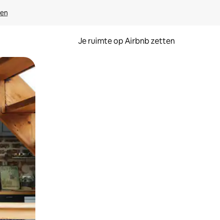
ven
Je ruimte op Airbnb zetten
ken of swipen.