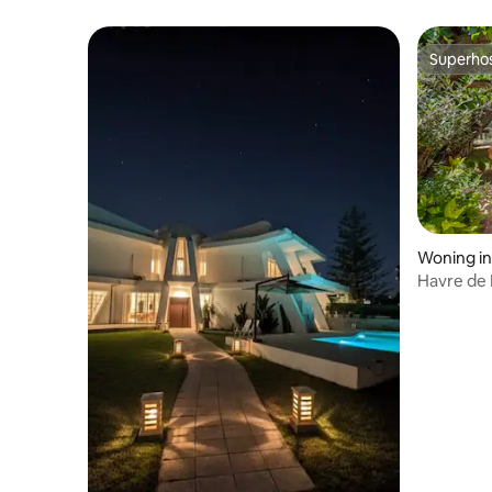
steenworp
aangeboden! Er is ook de mogelijkheid
om toegang te krijgen tot het
Superho
familiezwembad
Superho
Woning in
Havre de 