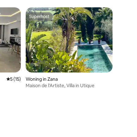
Superhost
Superhost
recensies
Gemiddelde beoordeling van 5 uit 5, 15 recensies
5 (15)
Woning in Zana
Maison de l'Artiste, Villa in Utique