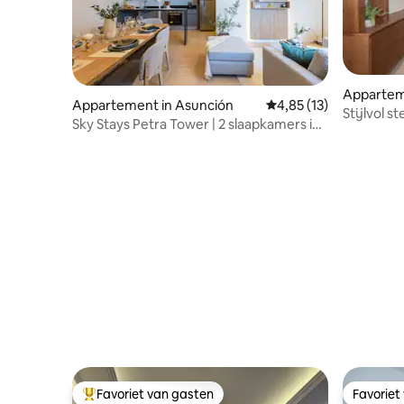
Appartem
Appartement in Asunción
Gemiddelde beoordelin
4,85 (13)
Stijlvol s
Sky Stays Petra Tower | 2 slaapkamers in
uitzicht,
de hoogste toren
Favoriet van gasten
Favoriet
Topfavoriet van gasten
Favoriet