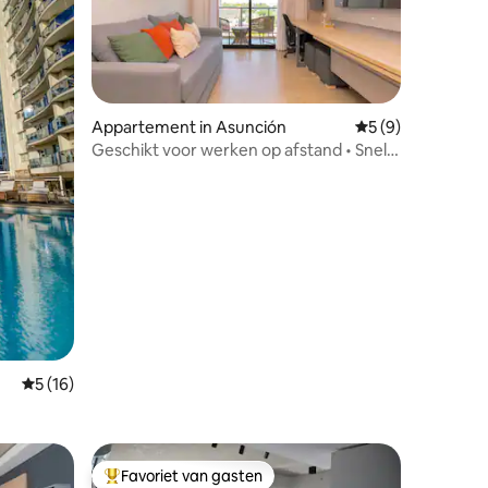
recensies
Appartement in Asunción
Gemiddelde beoord
5 (9)
Geschikt voor werken op afstand • Snelle
wifi • Fitnessruimte • Zwembad •
Uitzichten
Gemiddelde beoordeling van 5 uit 5, 16 recensies
5 (16)
Favoriet van gasten
Topfavoriet van gasten