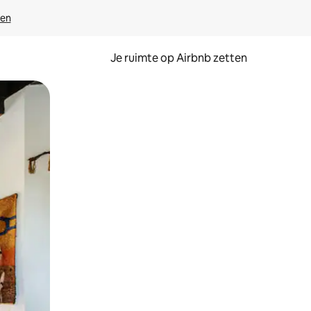
ven
Je ruimte op Airbnb zetten
ken of swipen.