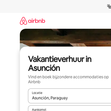
Ga
direct
naar
inhoud
Vakantieverhuur in
Asunción
Vind en boek bijzondere accommodaties op
Airbnb
Locatie
Wanneer er suggesties beschikbaar zijn, maak je 
Aankomst