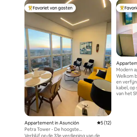
Favoriet van gasten
Favor
Topfavoriet van gasten
Topfavor
Appartem
Modern a
Sol
Welkom bi
en verfij
kabel, op
van het S
en op enke
nu bent v
ontdekken
ontspann
biedt je 
Appartement in Asunción
Gemiddelde beoorde
5 (12)
inrichtin
Petra Tower - De hoogste
locatie. Op een steenworp afstand van
wolkenkrabber in Paraguay
Verblijf op de 33e verdieping van de