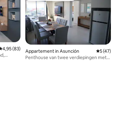
recensies
Gemiddelde beoordeling van 4,95 uit 5, 83 recensies
4,95 (83)
Appartement in Asunción
Gemiddelde beoorde
5 (47)
ad,
Penthouse van twee verdiepingen met
 van 200
terras in winkelgebied