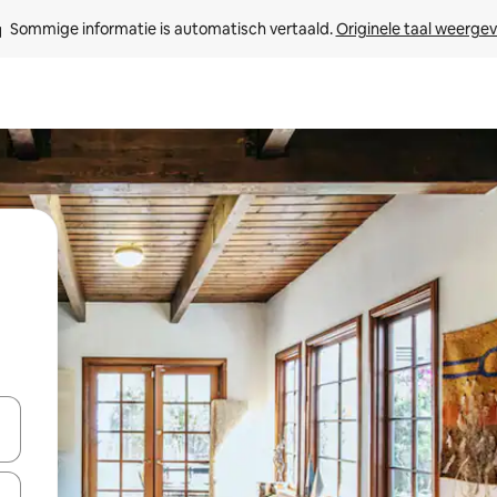
Sommige informatie is automatisch vertaald. 
Originele taal weerge
een keuze met je de pijltjestoetsen omhoog en omlaag, óf door te tik