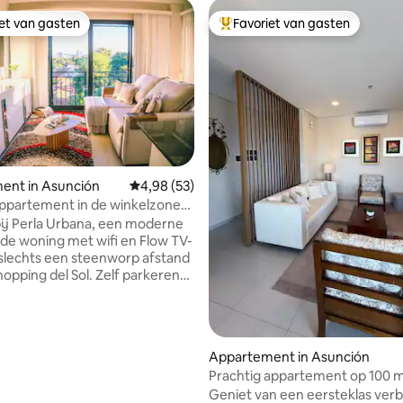
iet van gasten
Favoriet van gasten
iet van gasten
Topfavoriet van gasten
ent in Asunción
Gemiddelde beoordeling van 4,98 uit 5, 53 r
4,98 (53)
ppartement in de winkelzone
j Perla Urbana, een moderne
nde woning met wifi en Flow TV-
 slechts een steenworp afstand
hopping del Sol. Zelf parkeren
le meters van de lift. Of je hier
oor zaken, om de stad te
 of op zoek bent naar een
en vakantie, ons appartement
Appartement in Asunción
het beste op het gebied van
ling van 5 uit 5, 12 recensies
Prachtig appartement op 100 m
g, comfort en een onovertroffen
winkelcentrum El Sol
Geniet van een eersteklas verbli