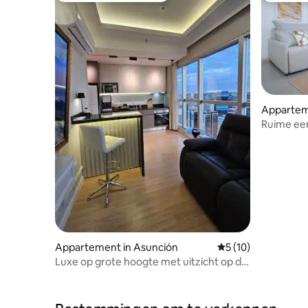
Appartem
Ruime een
zwembad 
Appartement in Asunción
Gemiddelde beoorde
5 (10)
Luxe op grote hoogte met uitzicht op de
zakelijke kern