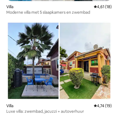
Villa
Gemiddelde be
4,61 (18)
Moderne villa met 5 slaapkamers en zwembad
Villa
Gemiddelde be
4,74 (19)
Luxe villa: zwembad, jacuzzi + autoverhuur