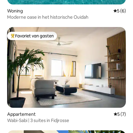
Woning
Gemiddeld
5 (6)
Moderne oase in het historische Ouidah
Favoriet van gasten
Topfavoriet van gasten
Appartement
Gemiddeld
5 (7)
Wabi-Sabi | 3 suites in Fidjrosse