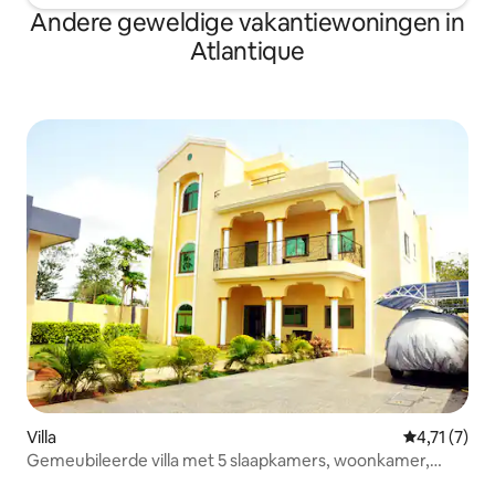
Andere geweldige vakantiewoningen in
Atlantique
Villa
Gemiddelde 
4,71 (7)
Gemeubileerde villa met 5 slaapkamers, woonkamer,
tuin,terras