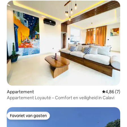
Appartement
Gemiddelde b
4,86 (7)
Appartement Loyauté – Comfort en veiligheid in Calavi
Favoriet van gasten
Favoriet van gasten