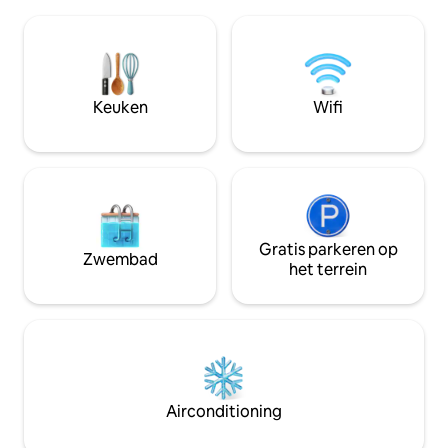
cultuur te ontdekken en Vodoun-dagen
De accommodatie
te ervaren. De accommodatie heeft een
comfort, rust en o
ruime slaapkamer met airconditioning
bieden en heeft al
en ventilatie, een woonkamer, een
nodig hebt voor ee
tweepersoonsbed, wifi, een volledig
verblijf.
uitgeruste keuken, een werkruimte en
Keuken
Wifi
parkeergelegenheid.
Gratis parkeren op
Zwembad
het terrein
Airconditioning