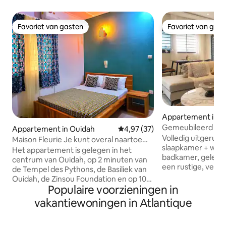
Favoriet van gasten
Favoriet van gas
Favoriet van gasten
Favoriet van gas
Appartement in A
Gemeubileerd op 
Appartement in Ouidah
Gemiddelde beoordeling van 4,9
4,97 (37)
Nationale Universi
Volledig uitgerus
Maison Fleurie Je kunt overal naartoe
slaapkamer + woo
lopen
Het appartement is gelegen in het
badkamer, gelegen
centrum van Ouidah, op 2 minuten van
een rustige, veili
de Tempel des Pythons, de Basiliek van
bereikbaar is van
Ouidah, de Zinsou Foundation en op 10
accommodatie bie
Populaire voorzieningen in
minuten van het strand. De buurt is
slaapruimte voor 
rustig en ligt dicht bij restaurants en
vakantiewoningen in Atlantique
ideaal voor zakenr
winkels. Het is de perfecte plek om de
expats die op zoek
stad Ouidah te verkennen, de Vodoun-
betrouwbare en f