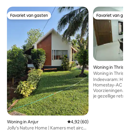
Favoriet van gasten
Favoriet van gas
Favoriet van gasten
Favoriet van gas
Woning in Thrissu
Woning in Thrissur
van het treinstatio
Indeevaram: Hart 
Homestay-AC Com
Voorzieningen. W
je gezellige retrai
van de stad Thriss
homestay met 2 sl
voor gezinnen, ste
en biedt gelukzal
Woning in Anjur
Gemiddelde beoordeling van 4,9
4,92 (60)
airconditioning, e
Jolly's Nature Home | Kamers met airco |
keuken en een zorg