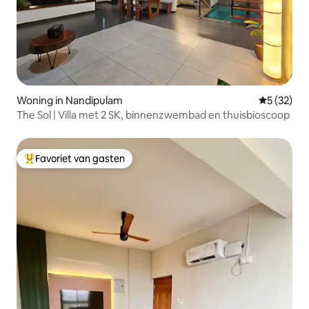
Woning in Nandipulam
Gemiddelde
5 (32)
The Sol | Villa met 2 SK, binnenzwembad en thuisbioscoop
Favoriet van gasten
Topfavoriet van gasten