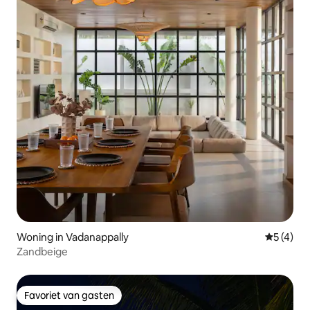
Woning in Vadanappally
Gemiddeld
5 (4)
Zandbeige
Favoriet van gasten
Favoriet van gasten