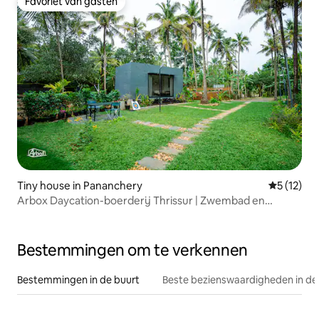
Favoriet van gasten
Favoriet van gasten
Tiny house in Pananchery
Gemiddelde
5 (12)
Arbox Daycation-boerderij Thrissur | Zwembad en
privacy
Bestemmingen om te verkennen
Bestemmingen in de buurt
Beste bezienswaardigheden in de