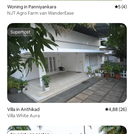
Woning in Panniyankara
Gemiddeld
5 (4)
NJT Agro Farm van WanderEase
Superhost
Superhost
Villa in Anthikad
Gemiddelde be
4,88 (26)
Villa White Aura