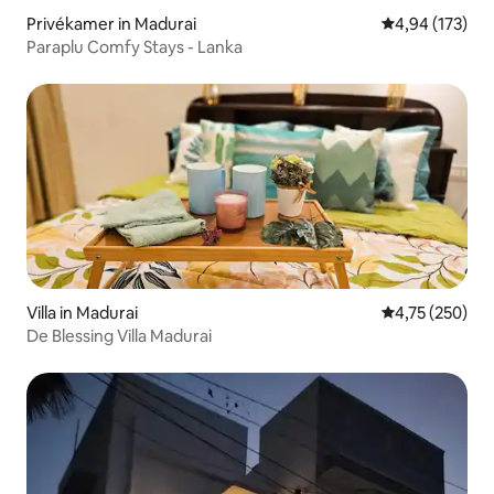
Privékamer in Madurai
Gemiddelde beo
4,94 (173)
Paraplu Comfy Stays - Lanka
Villa in Madurai
Gemiddelde beo
4,75 (250)
De Blessing Villa Madurai