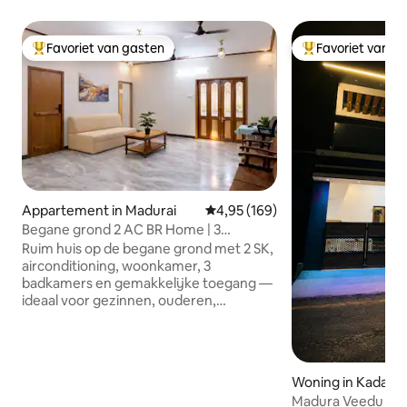
Favoriet van gasten
Favoriet van g
Topfavoriet van gasten
Topfavoriet van 
Appartement in Madurai
Gemiddelde beoordeling van 4,95
4,95 (169)
Begane grond 2 AC BR Home | 3
badkamers • Stroomvoorziening
Ruim huis op de begane grond met 2 SK,
airconditioning, woonkamer, 3
badkamers en gemakkelijke toegang —
ideaal voor gezinnen, ouderen,
medische bezoeken en langere
verblijven. Slaapplaatsen tot acht
personen met extra beddengoed.
Speciale prijzen beschikbaar voor
Woning in Kadach
langere verblijven. Gelegen in een
Madura Veedu | Ab
rustige woonwijk dicht bij tempels en