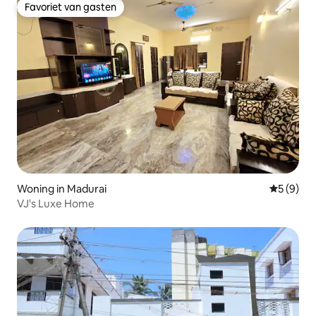
Favoriet van gasten
Favoriet van gasten
Woning in Madurai
Gemiddeld
5 (9)
VJ's Luxe Home