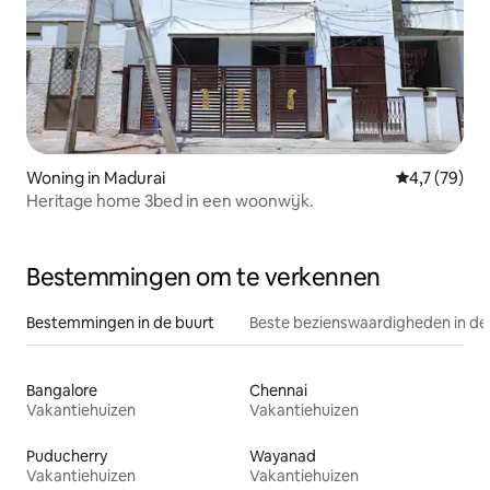
Woning in Madurai
Gemiddelde b
4,7 (79)
Heritage home 3bed in een woonwijk.
Bestemmingen om te verkennen
Bestemmingen in de buurt
Beste bezienswaardigheden in de
Bangalore
Chennai
Vakantiehuizen
Vakantiehuizen
Puducherry
Wayanad
Vakantiehuizen
Vakantiehuizen