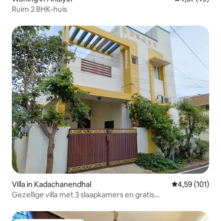
Ruim 2 BHK-huis
Villa in Kadachanendhal
Gemiddelde beo
4,59 (101)
Gezellige villa met 3 slaapkamers en gratis
parkeergelegenheid