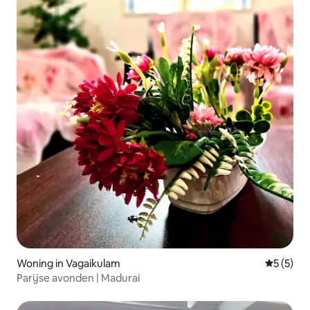
Woning in Vagaikulam
Gemiddeld
5 (5)
Parijse avonden | Madurai