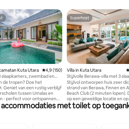
st
Superhost
st
Superhost
van 4,98 uit 5, 224 recensies
Kecamatan Kuta Utara
Gemiddelde beoordeling van 4,9 uit 5, 150 r
4,9 (150)
Villa in Kuta Utara
G
 3 slaapkamers, zwembad en
Stijlvolle Berawa-villa met 3 sl
dicht bij Atlas en het strand.
in de tropen? Doe het
Stijlvol ontworpen huis zeer dic
rblijf
strand van Berawa, Finnen en A
verscholen tussen Umalas en
Beach Club (2 minuten lopen). De
 - perfect voor ontspannen
op een geweldige locatie en op
 accommodaties met toilet op toegankel
 bij het zwembad en relaxte
loopafstand van de grootste st
et familie of vrienden. -
en goede restaurants. Op som
voor 8 personen | 3
avonden kun je muziek van Atl
rs | 3 bedden | 3 badkamers en
horen. Omdat je midden in alles z
oilet - Privébuitenzwembad met
niet de meest rustige locatie, 