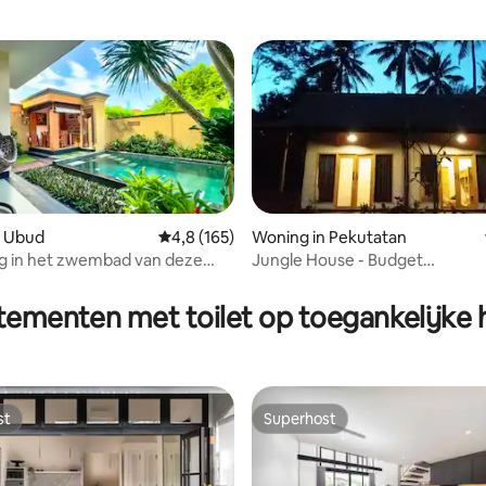
n Ubud
Gemiddelde beoordeling van 4,8 uit 5, 165 r
4,8 (165)
Woning in Pekutatan
tig in het zwembad van deze
Jungle House - Budget
van 4,79 uit 5, 324 recensies
tweepersoonskamer
ementen met toilet op toegankelijke
st
Superhost
st
Superhost