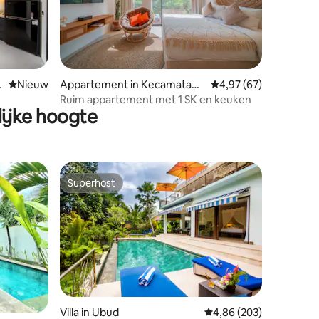
ecensies
Nieuwe accommodatie
Nieuw
Appartement in Kecamatan
Gemiddelde beoordelin
4,97 (67)
Kuta Utara
Ruim appartement met 1 SK en keuken
ijke hoogte
tu
Superhost
Superhost
recensies
Villa in Ubud
Gemiddelde beoordeling
4,86 (203)