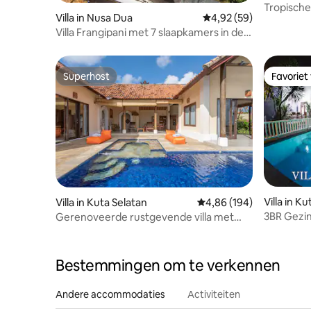
Tropische
Villa in Nusa Dua
Gemiddelde beoordeling
4,92 (59)
koppel en
Villa Frangipani met 7 slaapkamers in de
buurt van Nusa Dua & Uluwatu
Superhost
Favoriet
Superhost
Favoriet
Villa in K
Villa in Kuta Selatan
Gemiddelde beoordeling 
4,86 (194)
3BR Gezins
Gerenoveerde rustgevende villa met
Finnen, 3
zwembad en panoramisch uitzicht
Bestemmingen om te verkennen
Andere accommodaties
Activiteiten