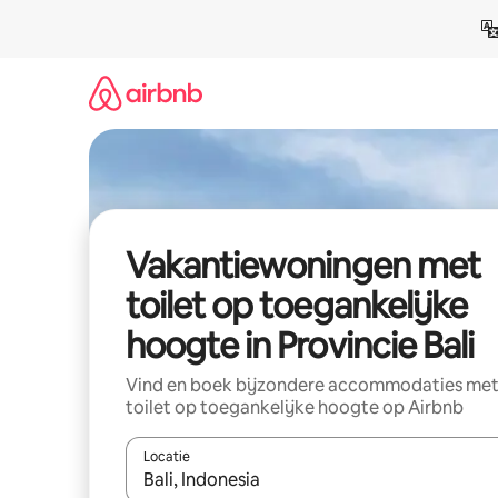
Ga
direct
naar
inhoud
Vakantiewoningen met
toilet op toegankelijke
hoogte in Provincie Bali
Vind en boek bijzondere accommodaties me
toilet op toegankelijke hoogte op Airbnb
Locatie
Wanneer er suggesties beschikbaar zijn, maak je 