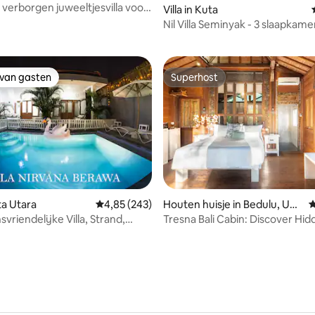
 verborgen juweeltjesvilla voor
Villa in Kuta
 van 4,92 uit 5, 59 recensies
 huwelijksreis
Nil Villa Seminyak - 3 slaapkame
Seminyak
 van gasten
Superhost
 van gasten
Superhost
uta Utara
Gemiddelde beoordeling van 4,85 uit 5, 243 r
4,85 (243)
Houten huisje in Bedulu, Ubu
G
van 4,86 uit 5, 194 recensies
d
vriendelijke Villa, Strand,
Tresna Bali Cabin: Discover Hi
 minuten.
Luxury