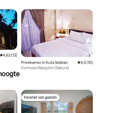
Seminyak
ecensies
Gemiddelde beoordeling van 4,62 uit 5, 13 recensies
4,62 (13)
Privékamer in Kuta Selatan
Gemiddelde beoordeli
4,5 (10)
Formosa Wang Inn (Sakura)
 hoogte
Favoriet van gasten
Favoriet van gasten