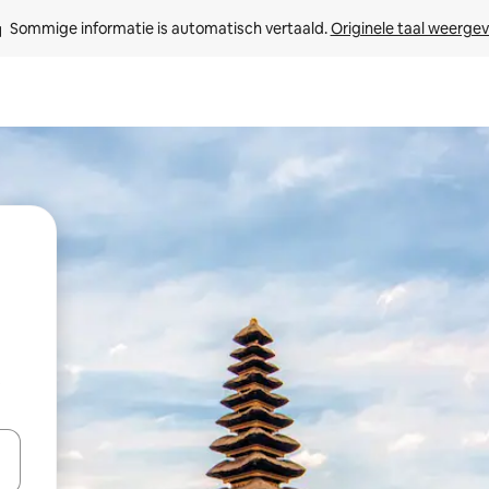
Sommige informatie is automatisch vertaald. 
Originele taal weerge
t
een keuze met je de pijltjestoetsen omhoog en omlaag, óf door te tik