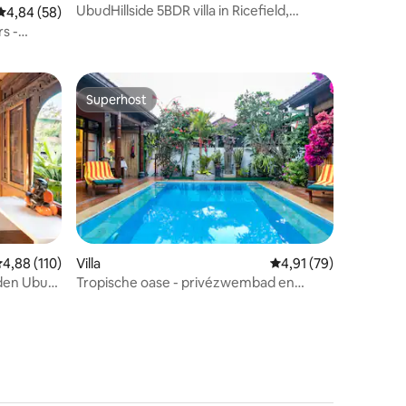
UbudHillside 5BDR villa in Ricefield,
Gemiddelde beoordeling van 4,84 uit 5, 58 recensies
4,84 (58)
uitzicht op de jungle!
rs -
Superhost
Superhost
ecensies
emiddelde beoordeling van 4,88 uit 5, 110 recensies
4,88 (110)
Villa
Gemiddelde beoordelin
4,91 (79)
dden Ubud
Tropische oase - privézwembad en
dakterras