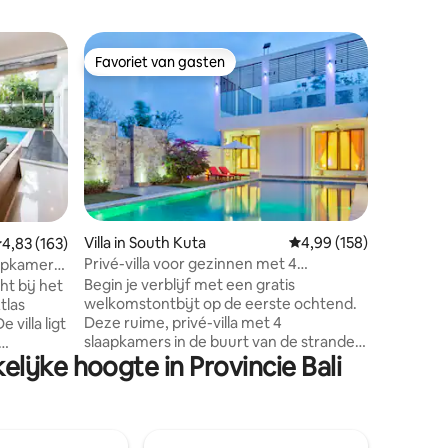
Villa in 
Favoriet van gasten
Favorie
Favoriet van gasten
Favorie
a
Gezellige
Baobab V
Vakantie
TROPISCH. Je rustige vakantie in 
op Bali wacht op je!
slaapkame
Privébui
afgeslot
wifi - 75
keuken en
Villa in South Kuta
Gemiddelde beoordeling
4,99 (158)
ecensies
emiddelde beoordeling van 4,83 uit 5, 163 recensies
4,83 (163)
met grat
Privé-villa voor gezinnen met 4
aapkamers,
inchecken Deze accommodatie 
slaapkamers + ontbijt
Begin je verblijf met een gratis
ht bij het
deel uit 
welkomstontbijt op de eerste ochtend.
tlas
meerdere
Deze ruime, privé-villa met 4
 villa ligt
en is ges
slaapkamers in de buurt van de stranden
Verblijf 
ijke hoogte in Provincie Bali
van Uluwatu en Jimbaran is ideaal voor
randclubs
TROPISC
gezinnen en groepen. Geniet van een
mige
groot zwembad, een barbecue in de
as Events
tuin, een pooltafel, tafeltennis,
it, is het
badminton, een fitnessruimte en Bose-
maar