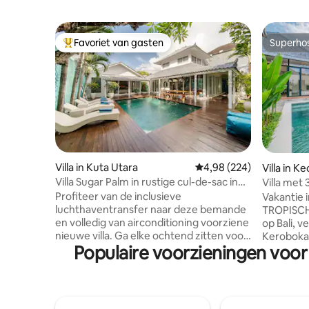
Favoriet van gasten
Superho
Topfavoriet van gasten
Superho
Villa in Kuta Utara
Gemiddelde beoordeling 
4,98 (224)
Villa in 
Villa Sugar Palm in rustige cul-de-sac in
Villa met
de buurt van Seminyak Mall
ligstoelen
Profiteer van de inclusieve
Vakantie 
luchthaventransfer naar deze bemande
TROPISCH. Geniet van een rustig ve
en volledig van airconditioning voorziene
op Bali, 
nieuwe villa. Ga elke ochtend zitten voor
Kerobokan
Populaire voorzieningen voor
een inclusief gekookt ontbijt, samen
ochtenden
met Delonghi koffie. Voor
avonden m
entertainment, schakel de 5 Smart-tv 's
Geschikt 
met Netflix in. * Air-conditionering
slaapkame
overal, nieuwe Daikin Inverter split-
1 apart t