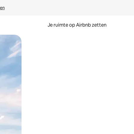
ven
Je ruimte op Airbnb zetten
ken of swipen.