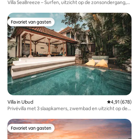
Villa SeaBreeze – Surfen, uitzicht op de zonsondergang,
niet druk
Favoriet van gasten
Favoriet van gasten
Villa in Ubud
Gemiddelde beo
4,91 (678)
Privévilla met 3 slaapkamers, zwembad en uitzicht op de
rijstvelden
Favoriet van gasten
Favoriet van gasten