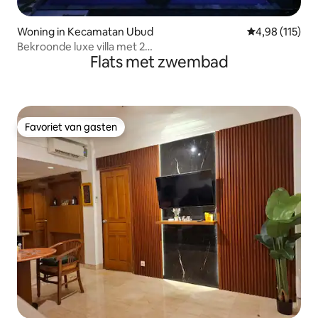
Woning in Kecamatan Ubud
Gemiddelde beo
4,98 (115)
Bekroonde luxe villa met 2
Flats met zwembad
slaapkamers•Overloopzwembad•Uitzicht op de jungle
Favoriet van gasten
Favoriet van gasten