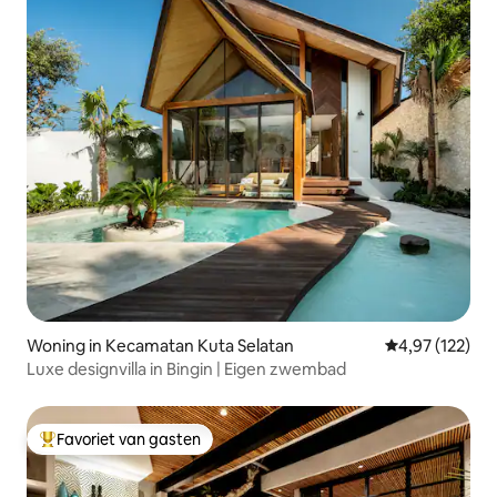
Woning in Kecamatan Kuta Selatan
Gemiddelde beo
4,97 (122)
Luxe designvilla in Bingin | Eigen zwembad
Favoriet van gasten
Topfavoriet van gasten