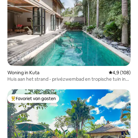
Woning in Kuta
Gemiddelde be
4,9 (108)
Huis aan het strand - privézwembad en tropische tuin in
Seminyak
Favoriet van gasten
Topfavoriet van gasten