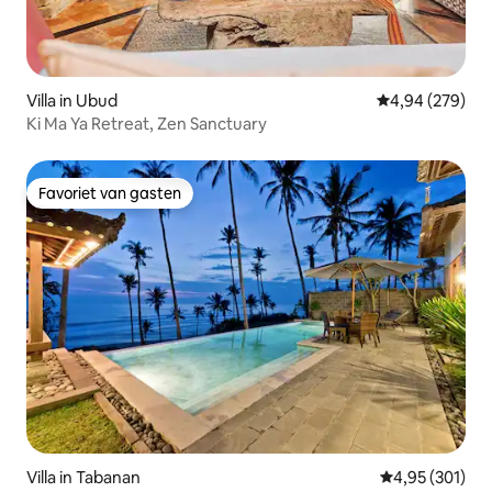
Villa in Ubud
Gemiddelde beo
4,94 (279)
Ki Ma Ya Retreat, Zen Sanctuary
Favoriet van gasten
Favoriet van gasten
Villa in Tabanan
Gemiddelde beo
4,95 (301)