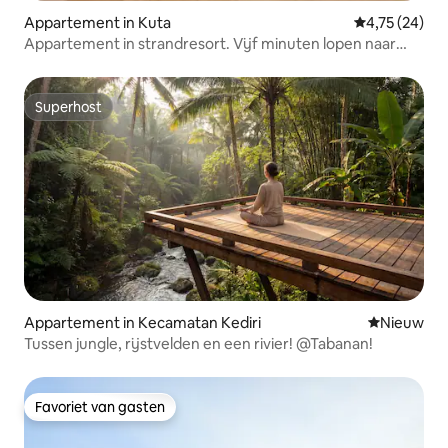
Appartement in Kuta
Gemiddelde be
4,75 (24)
Appartement in strandresort. Vijf minuten lopen naar
Legian Beach
Superhost
Superhost
Appartement in Kecamatan Kediri
Nieuwe ac
Nieuw
Tussen jungle, rijstvelden en een rivier! @Tabanan!
Favoriet van gasten
Favoriet van gasten