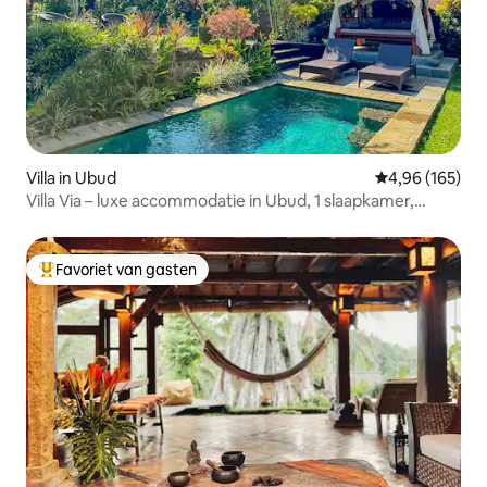
Villa in Ubud
Gemiddelde beo
4,96 (165)
Villa Via – luxe accommodatie in Ubud, 1 slaapkamer,
zoutwaterzwembad, grote tuin
Favoriet van gasten
Topfavoriet van gasten