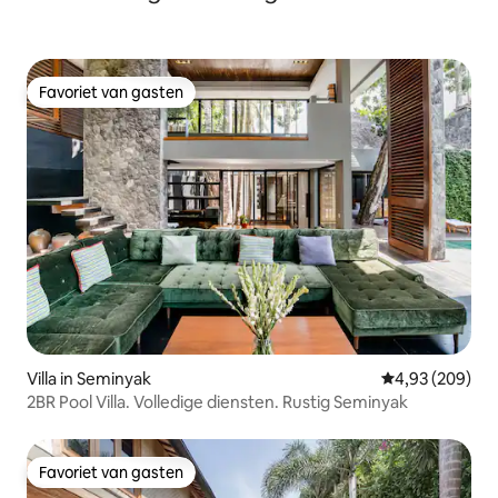
Favoriet van gasten
Favoriet van gasten
Villa in Seminyak
Gemiddelde beo
4,93 (209)
2BR Pool Villa. Volledige diensten. Rustig Seminyak
Favoriet van gasten
Favoriet van gasten