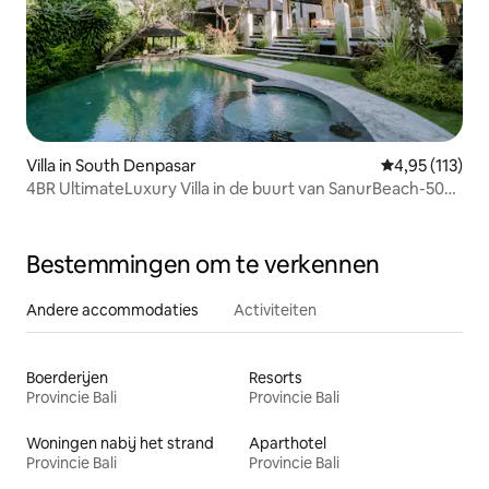
Villa in South Denpasar
Gemiddelde beo
4,95 (113)
4BR UltimateLuxury Villa in de buurt van SanurBeach-50%
disc!
Bestemmingen om te verkennen
Andere accommodaties
Activiteiten
Boerderijen
Resorts
Provincie Bali
Provincie Bali
Woningen nabij het strand
Aparthotel
Provincie Bali
Provincie Bali