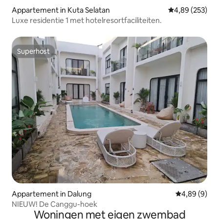
Appartement in Kuta Selatan
Gemiddelde beo
4,89 (253)
Luxe residentie 1 met hotelresortfaciliteiten.
Superhost
Superhost
Appartement in Dalung
Gemiddelde b
4,89 (9)
NIEUW! De Canggu-hoek
Woningen met eigen zwembad