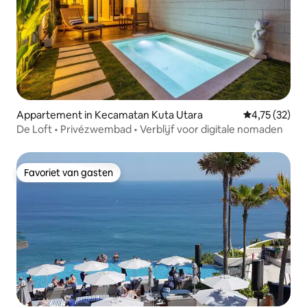
Appartement in Kecamatan Kuta Utara
Gemiddelde be
4,75 (32)
De Loft • Privézwembad • Verblijf voor digitale nomaden
Favoriet van gasten
Favoriet van gasten