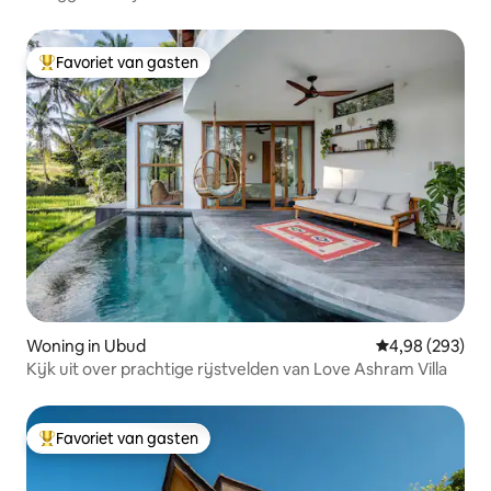
Favoriet van gasten
Topfavoriet van gasten
Woning in Ubud
Gemiddelde beo
4,98 (293)
Kijk uit over prachtige rijstvelden van Love Ashram Villa
Favoriet van gasten
Topfavoriet van gasten