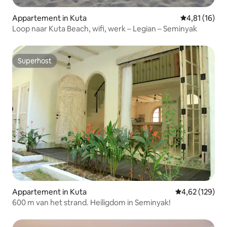
Appartement in Kuta
Gemiddelde be
4,81 (16)
Loop naar Kuta Beach, wifi, werk – Legian – Seminyak
Superhost
Superhost
Appartement in Kuta
Gemiddelde beo
4,62 (129)
600 m van het strand. Heiligdom in Seminyak!