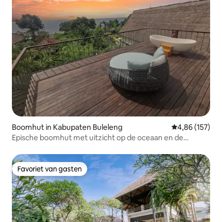
Boomhut in Kabupaten Buleleng
Gemiddelde beo
4,86 (157)
Epische boomhut met uitzicht op de oceaan en de
zonsondergang, met zwembad • Strand
Favoriet van gasten
Favoriet van gasten