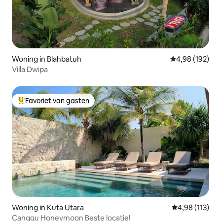
Woning in Blahbatuh
Gemiddelde beo
4,98 (192)
Villa Dwipa
Favoriet van gasten
Topfavoriet van gasten
Woning in Kuta Utara
Gemiddelde beo
4,98 (113)
Canggu Honeymoon Beste locatie!