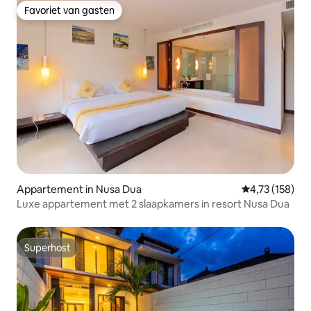
Favoriet van gasten
Favoriet van gasten
Appartement in Nusa Dua
Gemiddelde beo
4,73 (158)
Luxe appartement met 2 slaapkamers in resort Nusa Dua
Superhost
Superhost