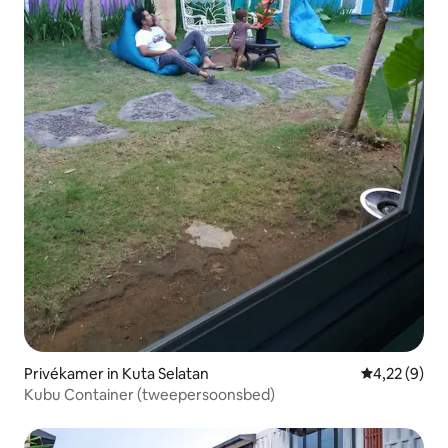
Privékamer in Kuta Selatan
Gemiddelde b
4,22 (9)
Kubu Container (tweepersoonsbed)