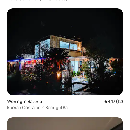
Woning in Baturiti
Gemiddelde b
4,17 (12)
Rumah Containers Bedugul Bali