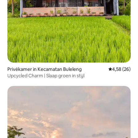
Privékamer in Kecamatan Buleleng
Gemiddelde be
4,58 (26)
Upcycled Charm | Slaap groen in stijl