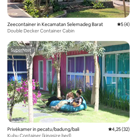
Zeecontainer in Kecamatan Selemadeg Barat
Gemiddeld
5 (4)
Double Decker Container Cabin
Superhost
Superhost
Privékamer in pecatu/badung/bali
Gemiddelde be
4,25 (32)
Kubu Container (kingsize bed)