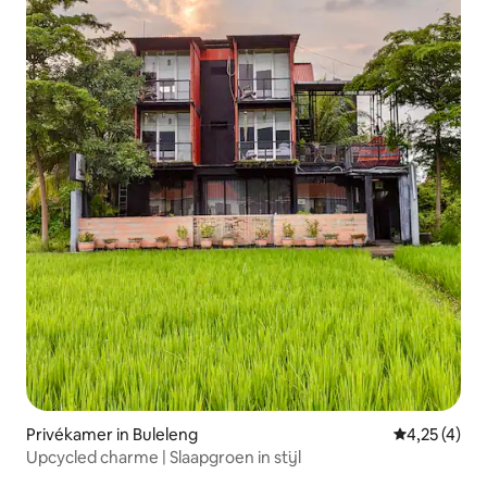
Privékamer in Buleleng
Gemiddelde b
4,25 (4)
Upcycled charme | Slaapgroen in stijl