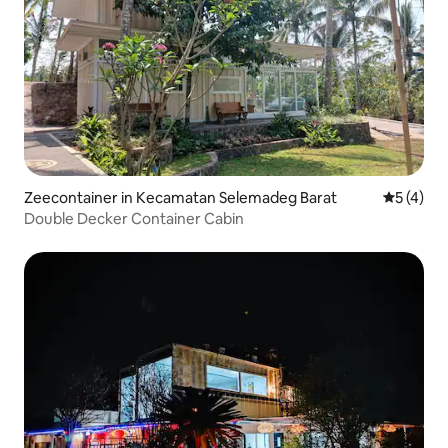
Zeecontainer in Kecamatan Selemadeg Barat
Gemiddeld
5 (4)
Double Decker Container Cabin