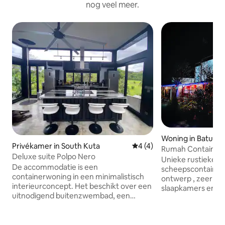
nog veel meer.
Woning in Baturiti
Privékamer in South Kuta
Gemiddelde beoordeling van
4 (4)
Rumah Containers 
Deluxe suite Polpo Nero
Unieke rustieke n
De accommodatie is een
scheepscontainervi
containerwoning in een minimalistisch
ontwerp , zeer rui
interieurconcept. Het beschikt over een
slaapkamers ensuites, en 2
uitnodigend buitenzwembad, een
badkamers, 3 sla
dakterras met 360 graden uitzicht op de
terrassen met uit
oceaan en weelderige groen, en een
aardbeienvelden Mooi terras op de
brandweerpaal. Glazen muren en ramen