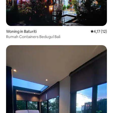
Woning in Baturiti
Gemiddelde b
4,17 (12)
Rumah Containers Bedugul Bali