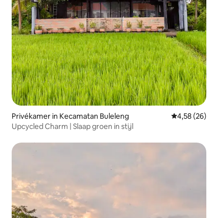
Privékamer in Kecamatan Buleleng
Gemiddelde be
4,58 (26)
Upcycled Charm | Slaap groen in stijl