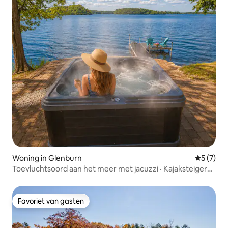
Woning in Glenburn
Gemiddeld
5 (7)
Toevluchtsoord aan het meer met jacuzzi · Kajaksteiger
en vuurplaats
Favoriet van gasten
Favoriet van gasten