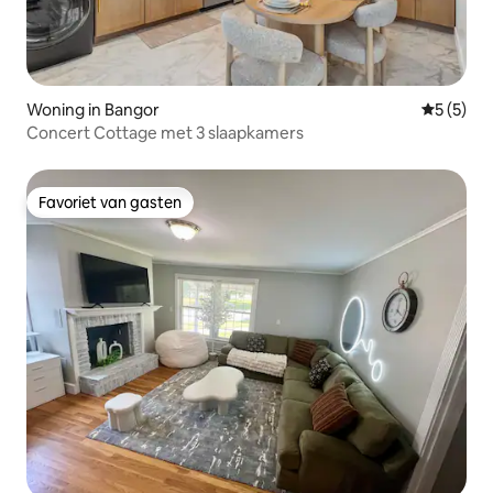
Woning in Bangor
Gemiddeld
5 (5)
Concert Cottage met 3 slaapkamers
Favoriet van gasten
Favoriet van gasten