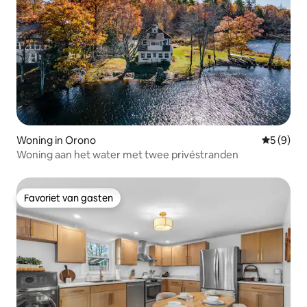
Woning in Orono
Gemiddeld
5 (9)
Woning aan het water met twee privéstranden
Favoriet van gasten
Favoriet van gasten