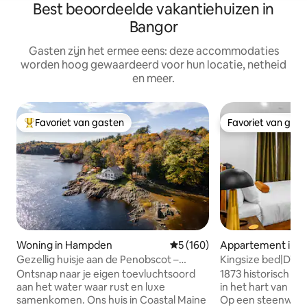
Best beoordeelde vakantiehuizen in
Bangor
Gasten zijn het ermee eens: deze accommodaties
worden hoog gewaardeerd voor hun locatie, netheid
en meer.
Favoriet van gasten
Favoriet van gas
Topfavoriet van gasten
Favoriet van gas
Woning in Hampden
Gemiddelde beoordeling van 5
5 (160)
Appartement in B
Gezellig huisje aan de Penobscot –
Kingsize bed|DTWN
Panoramische luxe!
Wifi|50"Roku
Ontsnap naar je eigen toevluchtsoord
1873 historisch hote
aan het water waar rust en luxe
in het hart van he
samenkomen. Ons huis in Coastal Maine
Op een steenworp