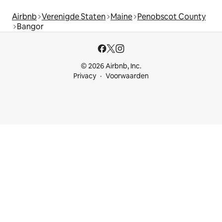
Airbnb
Verenigde Staten
Maine
Penobscot County
Bangor
© 2026 Airbnb, Inc.
Privacy
Voorwaarden