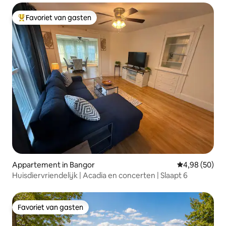
Favoriet van gasten
Topfavoriet van gasten
Appartement in Bangor
Gemiddelde be
4,98 (50)
Huisdiervriendelijk | Acadia en concerten | Slaapt 6
Favoriet van gasten
Favoriet van gasten