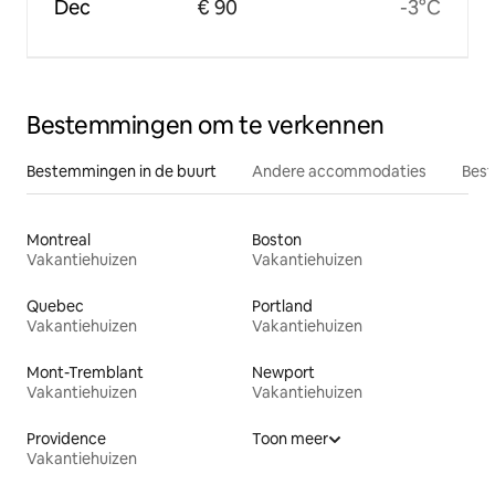
Dec
€ 90
-3°C
Bestemmingen om te verkennen
Bestemmingen in de buurt
Andere accommodaties
Best
Montreal
Boston
Vakantiehuizen
Vakantiehuizen
Quebec
Portland
Vakantiehuizen
Vakantiehuizen
Mont-Tremblant
Newport
Vakantiehuizen
Vakantiehuizen
Providence
Toon meer
Vakantiehuizen