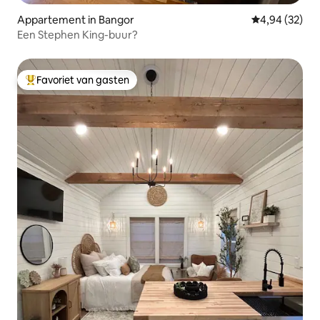
Appartement in Bangor
Gemiddelde be
4,94 (32)
Een Stephen King-buur?
Favoriet van gasten
Topfavoriet van gasten