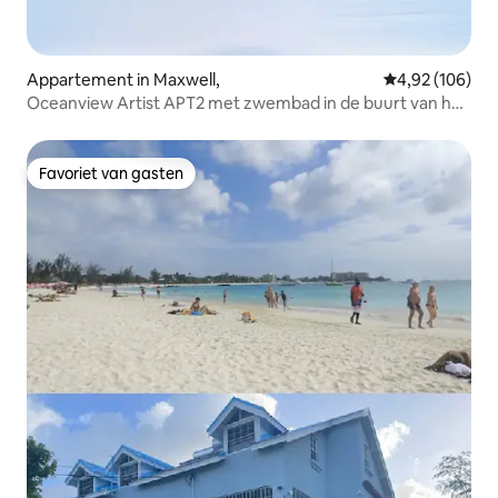
Appartement in Maxwell,
Gemiddelde beo
4,92 (106)
Oceanview Artist APT2 met zwembad in de buurt van het
strand+uitgaansleven
Favoriet van gasten
Favoriet van gasten