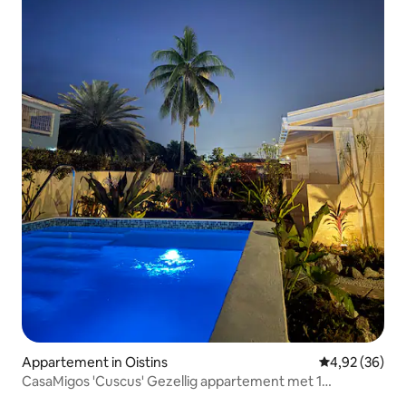
Appartement in Oistins
Gemiddelde be
4,92 (36)
CasaMigos 'Cuscus' Gezellig appartement met 1
slaapkamer en zwembad