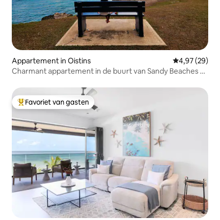
Appartement in Oistins
Gemiddelde be
4,97 (29)
Charmant appartement in de buurt van Sandy Beaches &
Surf Breaks
Favoriet van gasten
Topfavoriet van gasten