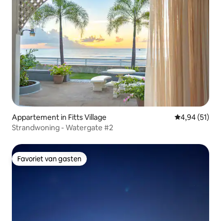
Appartement in Fitts Village
Gemiddelde be
4,94 (51)
Strandwoning - Watergate #2
Favoriet van gasten
Favoriet van gasten