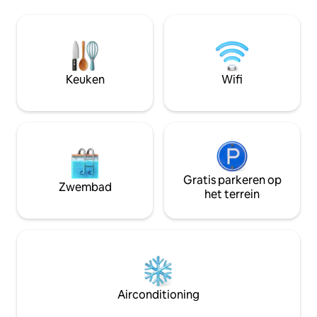
worden met het ge
worden verhuurd. Anders zijn ze veilig
en zeeschildpadde
vergrendeld. Studio 4 is gelegen op de
steenworp afstand
eerste verdieping. De accommodatie
zwemmen. Centraal gelegen, de woning
ligt op 15 minuten rijden van de
ligt op 2 minuten 
luchthaven. Mensen van alle
10 minuten van Ho
achtergronden zijn van harte welkom.
Keuken
Wifi
minuten van Bath
van de prestigieu
Gratis parkeren op
Zwembad
het terrein
Airconditioning