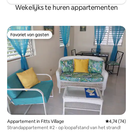
Wekelijks te huren appartementen
Favoriet van gasten
Favoriet van gasten
Appartement in Fitts Village
Gemiddelde be
4,74 (74)
Strandappartement #2 - op loopafstand van het strand!