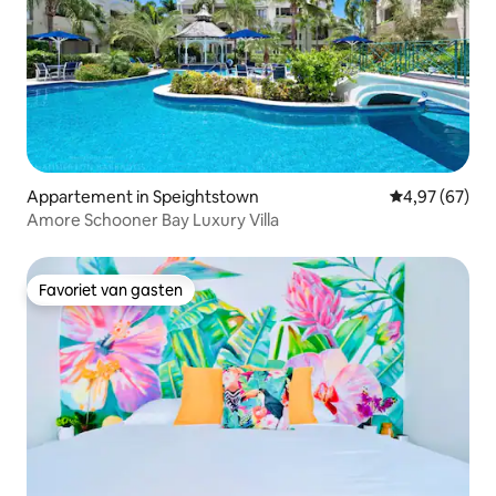
Appartement in Speightstown
Gemiddelde be
4,97 (67)
Amore Schooner Bay Luxury Villa
Favoriet van gasten
Favoriet van gasten