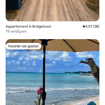
Appartement in Bridgetown
Gemiddelde be
4,97 (38)
79 verblijven
Favoriet van gasten
Favoriet van gasten