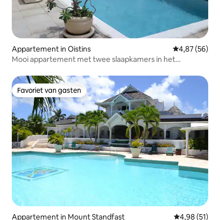
Appartement in Oistins
Gemiddelde be
4,87 (56)
Mooi appartement met twee slaapkamers in het
prachtige Barbados
Favoriet van gasten
Favoriet van gasten
Appartement in Mount Standfast
Gemiddelde be
4,98 (51)