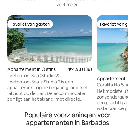
veel meer.
Favoriet van gasten
Favoriet van gas
Favoriet van gasten
Favoriet van gas
Appartement in Oistins
Gemiddelde beoordeling van 4,93
4,93 (136)
Leeton-on-Sea (Studio 2)
Appartement in P
Leeton-on-Sea 's Studio 2 is een
Coralita No.5, app
appartement op de begane grond met
Sandy Lane
Het mooiste uitzic
uitzicht op de tuin. De accommodatie
zonsondergang op het eil
zelf ligt aan het strand, met directe
een prachtig app
toegang tot het strand via een poort.
water aan de pres
Wij zijn gelegen aan de zuidkust van
Populaire voorzieningen voor
Barbados. Dit app
Barbados. Naast Studio 2 ligt Studio 3, die
ontworpen door I
appartementen in Barbados
te reserveren is via Airbnb. De kamers
geïnspireerd door 
hebben verbindingsdeuren die kunnen
en is uniek en pe
worden geopend als ze tegelijkertijd