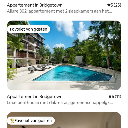
Appartement in Bridgetown
Gemiddelde
5 (25)
Allure 302: appartement met 2 slaapkamers aan het
strand
Favoriet van gasten
Favoriet van gasten
Appartement in Bridgetown
Gemiddeld
5 (11)
Luxe penthouse met dakterras, gemeenschappelijk
zwembad en fitnessruimte
Favoriet van gasten
Topfavoriet van gasten