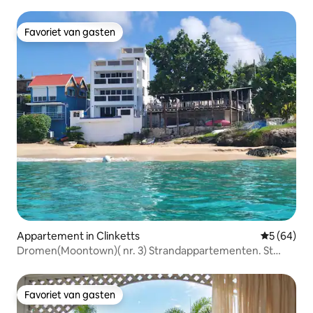
Favoriet van gasten
Favoriet van gasten
Appartement in Clinketts
Gemiddelde
5 (64)
Dromen(Moontown)( nr. 3) Strandappartementen. St
Lucy.
Favoriet van gasten
Favoriet van gasten