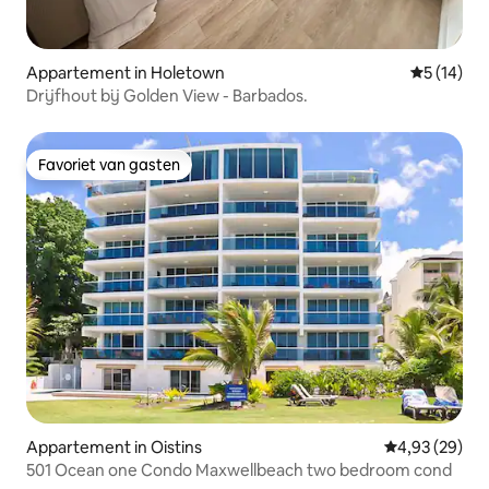
Appartement in Holetown
Gemiddelde
5 (14)
Drijfhout bij Golden View - Barbados.
Favoriet van gasten
Favoriet van gasten
Appartement in Oistins
Gemiddelde be
4,93 (29)
501 Ocean one Condo Maxwellbeach two bedroom cond