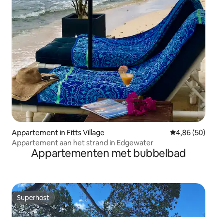
Appartement in Fitts Village
Gemiddelde be
4,86 (50)
Appartement aan het strand in Edgewater
Appartementen met bubbelbad
Superhost
Superhost