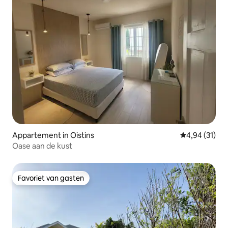
Appartement in Oistins
Gemiddelde be
4,94 (31)
Oase aan de kust
Favoriet van gasten
Favoriet van gasten