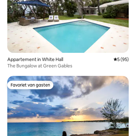
Appartement in White Hall
Gemiddelde
5 (95)
The Bungalow at Green Gables
Favoriet van gasten
Favoriet van gasten