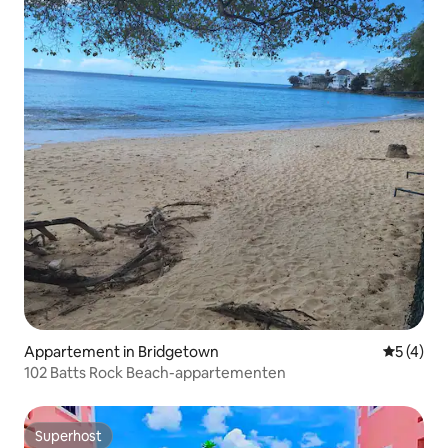
Appartement in Bridgetown
Gemiddeld
5 (4)
102 Batts Rock Beach-appartementen
Superhost
Superhost