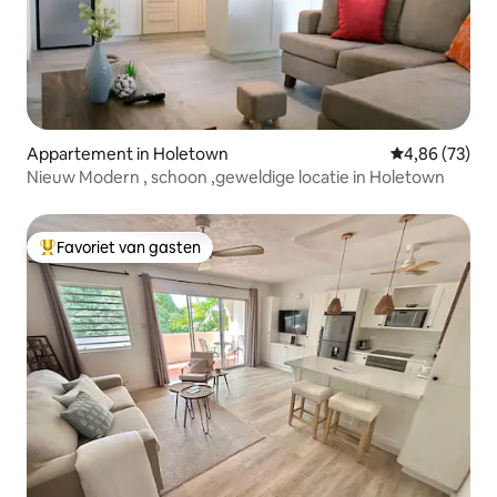
Appartement in Holetown
Gemiddelde be
4,86 (73)
Nieuw Modern , schoon ,geweldige locatie in Holetown
Favoriet van gasten
Topfavoriet van gasten