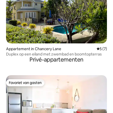
Appartement in Chancery Lane
Gemiddeld
5 (7)
Duplex op een eiland met zwembad en boomtopterras
Privé-appartementen
Favoriet van gasten
Favoriet van gasten