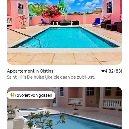
Appartement in Oistins
Gemiddelde be
4,82 (83)
Saint Hill's De huiselijke plek aan de zuidkust.
Favoriet van gasten
Topfavoriet van gasten