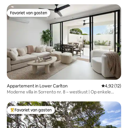
Favoriet van gasten
Favoriet van gasten
Appartement in Lower Carlton
Gemiddelde be
4,92 (12)
Moderne villa in Sorrento nr. 8 – westkust | Op enkele
minuten van het strand
Favoriet van gasten
Topfavoriet van gasten