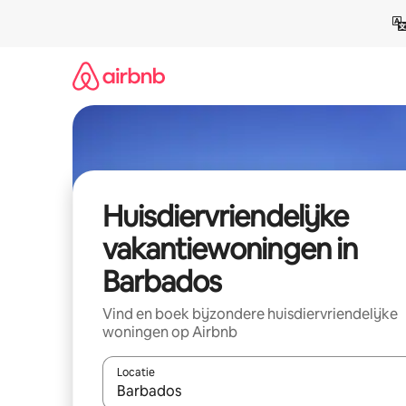
Ga
direct
naar
inhoud
Huisdiervriendelijke
vakantiewoningen in
Barbados
Vind en boek bijzondere huisdiervriendelijke
woningen op Airbnb
Locatie
Wanneer er suggesties beschikbaar zijn, maak je 