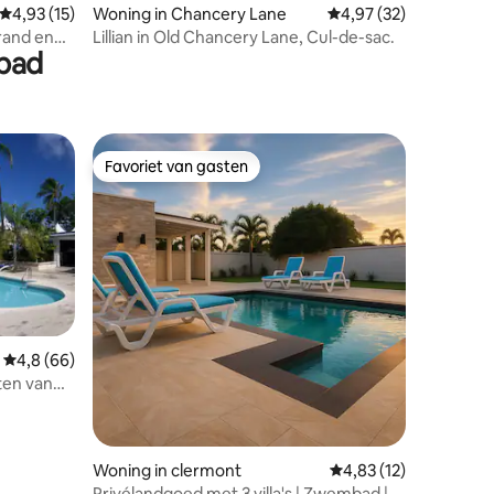
Gemiddelde beoordeling van 4,93 uit 5, 15 recensies
4,93 (15)
Woning in Chancery Lane
Gemiddelde beoordelin
4,97 (32)
rand en
Lillian in Old Chancery Lane, Cul-de-sac.
mbad
Favoriet van gasten
Favoriet van gasten
Gemiddelde beoordeling van 4,8 uit 5, 66 recensies
4,8 (66)
ten van
ecensies
Woning in clermont
Gemiddelde beoordelin
4,83 (12)
Privélandgoed met 3 villa's | Zwembad |