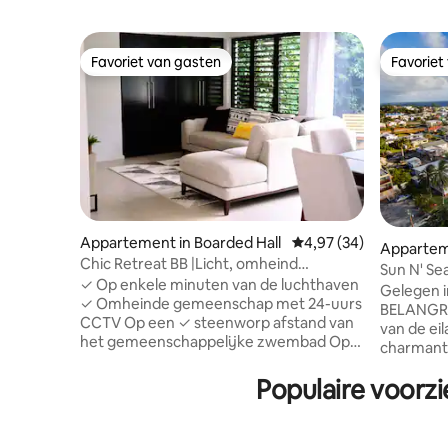
Favoriet van gasten
Favoriet
Favoriet van gasten
Favoriet
Appartement in Boarded Hall
Gemiddelde beoordeling
4,97 (34)
Apparteme
Chic Retreat BB |Licht, omheind
e
Sun N' Se
appartement met zwembad +
✓ Op enkele minuten van de luchthaven
Gelegen i
airconditioning
✓ Omheinde gemeenschap met 24-uurs
BELANGRI
CCTV Op een ✓ steenworp afstand van
van de ei
het gemeenschappelijke zwembad Op
charmante
✓ twee minuten lopen van kleine
soloreizi
supermarkt, koffiebar, geldautomaat,
Populaire voorzi
paar MIN
restaurant, pub, spoedeisende
het beste
zorgcentrum ✓ 7 minuten rijden naar de
restauran
belangrijkste snelweg van het eiland die
buslijn. O