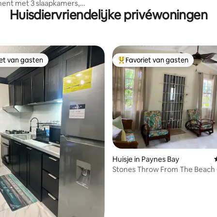
ent met 3 slaapkamers,
Huisdiervriendelijke privéwoningen
n airconditioning
iet van gasten
Favoriet van gasten
iet van gasten
Topfavoriet van gasten
 van 4,73 uit 5, 90 recensies
Huisje in Paynes Bay
Stones Throw From The Beach 
dan 2 minuten lopen)