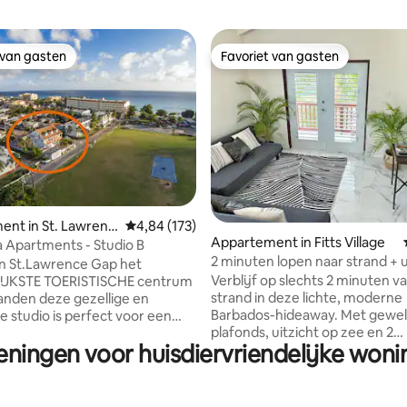
 van gasten
Favoriet van gasten
 van gasten
Favoriet van gasten
 van 4,97 uit 5, 34 recensies
nt in St. Lawrenc
Gemiddelde beoordeling van 4,84 uit 5, 173 r
4,84 (173)
Appartement in Fitts Village
a Apartments - Studio B
2 minuten lopen naar strand + u
n St.Lawrence Gap het
zee
Verblijf op slechts 2 minuten v
JKSTE TOERISTISCHE centrum
strand in deze lichte, moderne
landen deze gezellige en
Barbados-hideaway. Met gewe
 studio is perfect voor een
plafonds, uitzicht op zee en 2
ger/stel op zoek naar ergens Een
eningen voor huisdiervriendelijke won
comfortabele kingsize slaapkam
UTEN LOPEN naar het strand,
de perfecte plek om te ontspa
 nachtleven,tal van geweldige
open woonkamer heeft 2 futon
ts en cafés en de belangrijkste
extra gasten, plus een volledig
nze locatie en prijs zijn gewoon