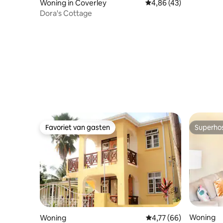
Woning in Coverley
Gemiddelde beoordeling
4,86 (43)
Dora's Cottage
Favoriet van gasten
Superho
Favoriet van gasten
Superho
Woning
Woning
Gemiddelde beoordeling
4,77 (66)