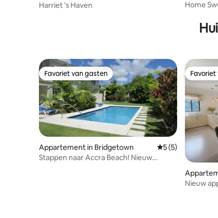
Home Swe
Harriet 's Haven
Hui
Favoriet van gasten
Favoriet
Favoriet van gasten
Favoriet
Appartement in Bridgetown
Gemiddelde beoord
5 (5)
Stappen naar Accra Beach! Nieuw
appartement
Appartem
Nieuw ap
stranden,