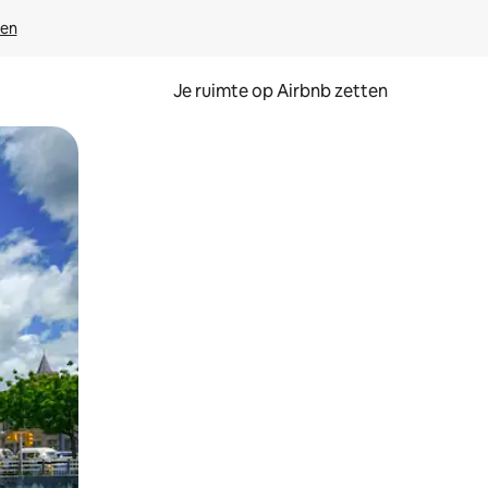
ven
Je ruimte op Airbnb zetten
ken of swipen.