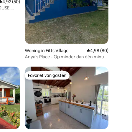
Gemiddelde beoordeling van 4,92 uit 5, 50 recensies
4,92 (50)
OUSE,
Woning in Fitts Village
Gemiddelde beoordelin
4,98 (80)
Anya's Place - Op minder dan één minuut
lopen van het strand!
Favoriet van gasten
Favoriet van gasten
ecensies