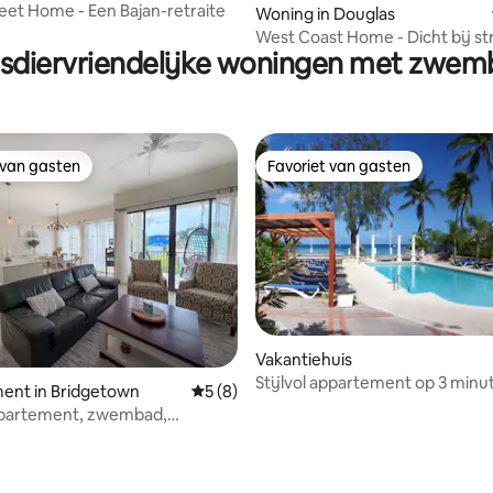
et Home - Een Bajan-retraite
Woning in Douglas
West Coast Home - Dicht bij st
sdiervriendelijke woningen met zwe
winkelen
 van gasten
Favoriet van gasten
 van gasten
Favoriet van gasten
eling van 5 uit 5, 5 recensies
Vakantiehuis
Stijlvol appartement op 3 minu
ent in Bridgetown
Gemiddelde beoordeling van 5 uit 5, 8 r
5 (8)
het strand! Paradijs
partement, zwembad,
 toplocatie, omheind