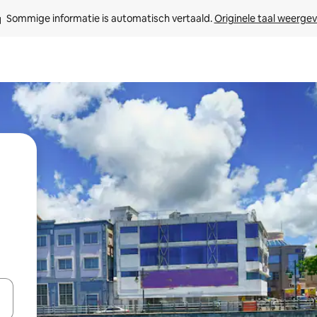
Sommige informatie is automatisch vertaald. 
Originele taal weerge
een keuze met je de pijltjestoetsen omhoog en omlaag, óf door te tik