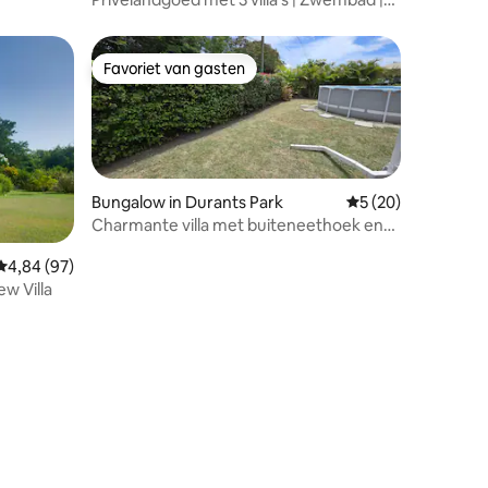
15 slaapplaatsen
Favoriet van gasten
Favoriet van gasten
Bungalow in Durants Park
Gemiddelde beoorde
5 (20)
Charmante villa met buiteneethoek en
zwembad
Gemiddelde beoordeling van 4,84 uit 5, 97 recensies
4,84 (97)
w Villa
recensies