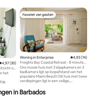
Bungalo
Favoriet van gasten
Superho
Favoriet van gasten
Superho
Wonen aa
Beach Vil
Een stijl
tuin voor
slaapkam
kingsize
2e slaap
eenperso
hebben. 
badkamer
Woning in Enterprise
Gemiddelde beoordelin
4,93 (74)
beschikb
ecensies
Freights Bay Coastal Retreat - 8 minuten
Gemiddelde beoordeling van 4,97 uit 5, 30 recensies
4,97 (30)
marmeren
naar Miami Beach
Ons mooie huis met 3 slaapkamers en 3
moderne 
itzicht op
badkamers ligt op loopafstand van het
een over
an het
populaire Miami Beach! Dit huis met twee
om te din
verdiepingen ligt in een veilige,
ontspanne
lfde
omheinde gemeenschap en is ideaal om
kajaks en
te ontspannen na een dag zon en zee.
hangmat 
ingen in Barbados
ers is dit
Alle slaapkamers hebben airconditioning.
lounge.
nnen. De
De woonkamer heeft geen
s voor
airconditioning, maar heeft
e keuken,