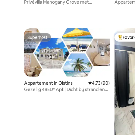
Privévilla Mahogany Grove met
Appartem
zwembad, St. James
zwembad e
Superhost
Favor
Superhost
Topfavor
Appartement in Oistins
Gemiddelde beoordeling
4,73 (90)
Gezellig 4BED* Apt | Dicht bij strand en
nachtleven