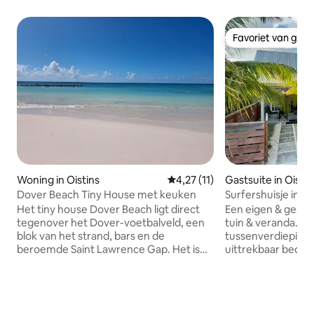
Favoriet van gas
Favoriet van gas
Woning in Oistins
Gemiddelde beoordeling van 4,2
4,27 (11)
Gastsuite in Oistin
Dover Beach Tiny House met keuken
Surfershuisje in Fr
Het tiny house Dover Beach ligt direct
Een eigen & gezel
tegenover het Dover-voetbalveld, een
tuin & veranda. Q
blok van het strand, bars en de
tussenverdieping
beroemde Saint Lawrence Gap. Het is
uittrekbaar bed in 
bescheiden ingericht met een extra
perfecte ruimte v
grote douche, een rustige zijtuin, een
surfers, koppels, 
tv, snelle wifi en een keuken. Het is
Stamp". Beveiligde en snelle WIFI,
perfect voor een alleenreiziger.
werkruimte en pa