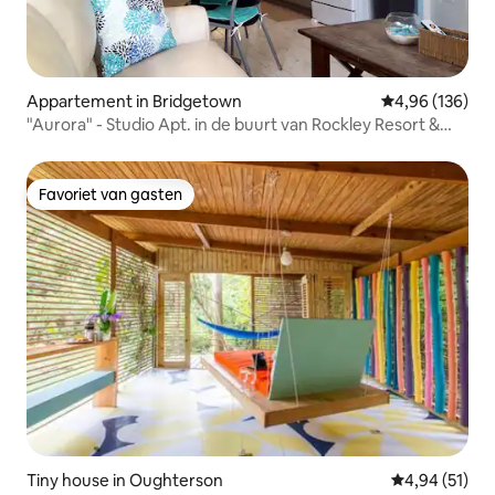
Appartement in Bridgetown
Gemiddelde beo
4,96 (136)
"Aurora" - Studio Apt. in de buurt van Rockley Resort &
Beach
Favoriet van gasten
Favoriet van gasten
Tiny house in Oughterson
Gemiddelde be
4,94 (51)