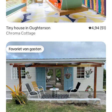
Tiny house in Oughterson
Gemiddelde be
4,94 (51)
Chroma Cottage
Favoriet van gasten
Favoriet van gasten