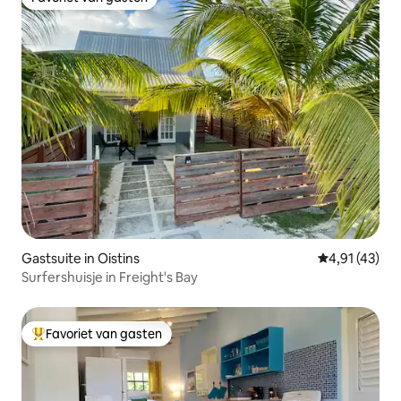
Favoriet van gasten
Gastsuite in Oistins
Gemiddelde be
4,91 (43)
Surfershuisje in Freight's Bay
Favoriet van gasten
Topfavoriet van gasten