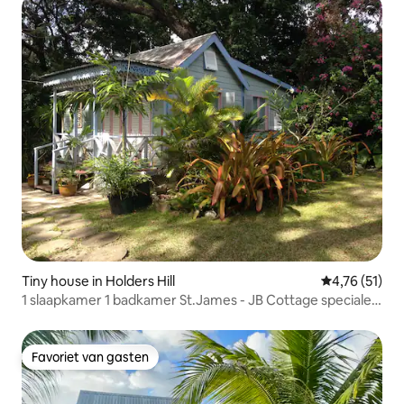
Tiny house in Holders Hill
Gemiddelde be
4,76 (51)
1 slaapkamer 1 badkamer St.James - JB Cottage speciale
aanbieding op
Favoriet van gasten
Favoriet van gasten