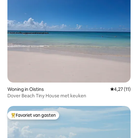
Woning in Oistins
Gemiddelde b
4,27 (11)
Dover Beach Tiny House met keuken
Favoriet van gasten
Topfavoriet van gasten