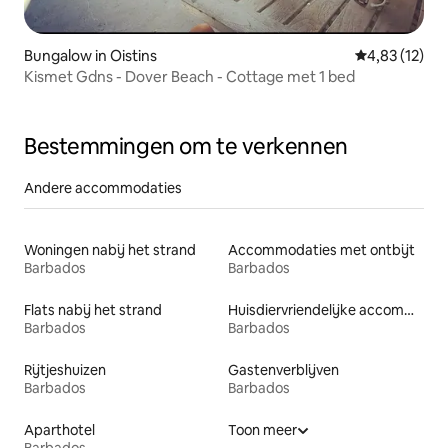
Bungalow in Oistins
Gemiddelde be
4,83 (12)
Kismet Gdns - Dover Beach - Cottage met 1 bed
Bestemmingen om te verkennen
Andere accommodaties
Woningen nabij het strand
Accommodaties met ontbijt
Barbados
Barbados
Flats nabij het strand
Huisdiervriendelijke accommodaties
Barbados
Barbados
Rijtjeshuizen
Gastenverblijven
Barbados
Barbados
Aparthotel
Toon meer
Barbados