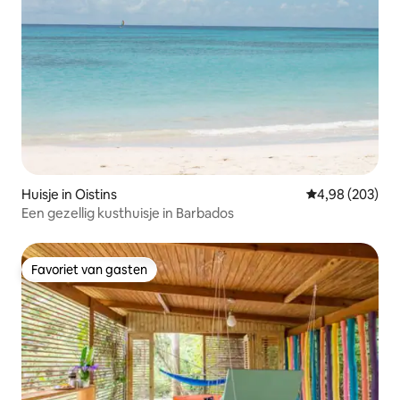
Huisje in Oistins
Gemiddelde beo
4,98 (203)
Een gezellig kusthuisje in Barbados
Favoriet van gasten
Favoriet van gasten