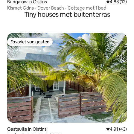
Bungalow in Oistins
Gemiddelde be
4,83 (12)
Kismet Gdns - Dover Beach - Cottage met 1 bed
Tiny houses met buitenterras
Favoriet van gasten
Favoriet van gasten
Gastsuite in Oistins
Gemiddelde be
4,91 (43)