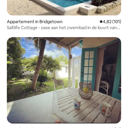
Appartement in Bridgetown
Gemiddelde beo
4,82 (101)
Saltlife Cottage - oase aan het zwembad in de buurt van
het strand