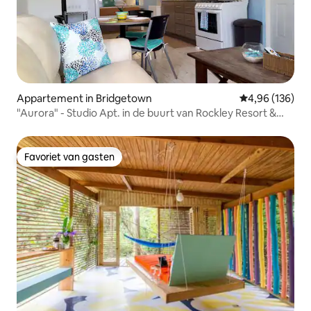
Appartement in Bridgetown
Gemiddelde beo
4,96 (136)
"Aurora" - Studio Apt. in de buurt van Rockley Resort &
Beach
Favoriet van gasten
Favoriet van gasten