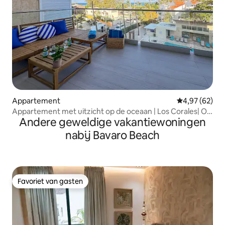
Appartement
Gemiddelde be
4,97 (62)
Appartement met uitzicht op de oceaan | Los Corales| Op
Andere geweldige vakantiewoningen
loopafstand van het strand
nabij Bavaro Beach
Favoriet van gasten
Favoriet van gasten