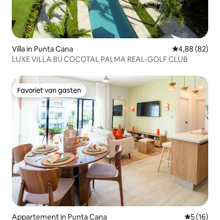
Villa in Punta Cana
Gemiddelde be
4,88 (82)
LUXE VILLA BIJ COCOTAL PALMA REAL-GOLF CLUB
Favoriet van gasten
Favoriet van gasten
Appartement in Punta Cana
Gemiddelde
5 (16)