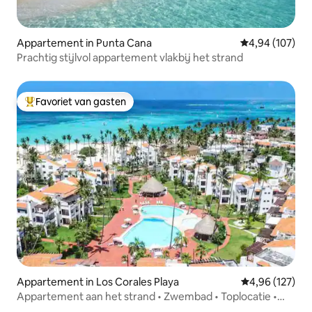
Appartement in Punta Cana
Gemiddelde beo
4,94 (107)
Prachtig stijlvol appartement vlakbij het strand
Favoriet van gasten
Topfavoriet van gasten
Appartement in Los Corales Playa
Gemiddelde beo
4,96 (127)
Appartement aan het strand • Zwembad • Toplocatie •
Aanbieding sep/okt