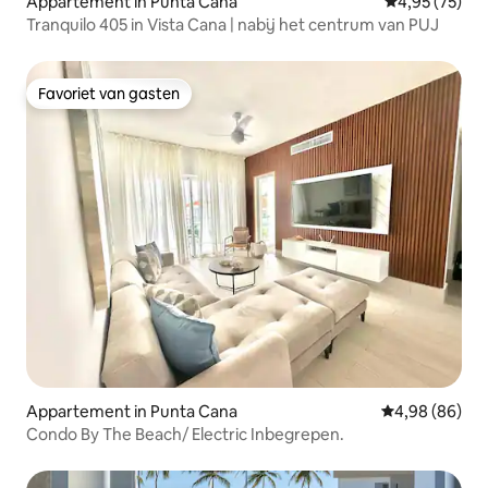
Appartement in Punta Cana
Gemiddelde be
4,95 (75)
Tranquilo 405 in Vista Cana | nabij het centrum van PUJ
Favoriet van gasten
Favoriet van gasten
Appartement in Punta Cana
Gemiddelde be
4,98 (86)
Condo By The Beach/ Electric Inbegrepen.