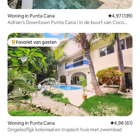
Woning in Punta Cana
Gemiddelde beo
4,97 (139)
Adrian's Downtown Punta Cana | In de buurt van Coco
Bongo
Favoriet van gasten
Topfavoriet van gasten
Woning in Punta Cana
Gemiddelde be
4,98 (61)
Ongelooflijk koloniaal en tropisch huis met zwembad