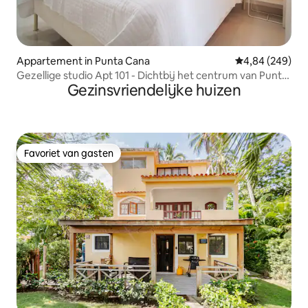
Appartement in Punta Cana
Gemiddelde beo
4,84 (249)
Gezellige studio Apt 101 - Dichtbij het centrum van Punta
Gezinsvriendelijke huizen
Cana
Favoriet van gasten
Favoriet van gasten