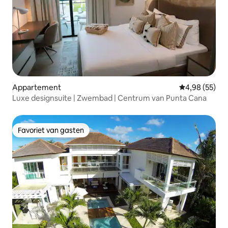
Appartement
Gemiddelde be
4,98 (55)
Luxe designsuite | Zwembad | Centrum van Punta Cana
Favoriet van gasten
Favoriet van gasten