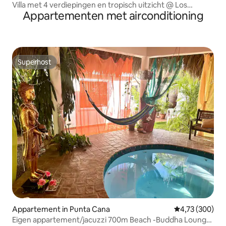
Villa met 4 verdiepingen en tropisch uitzicht @ Los
Appartementen met airconditioning
Corales Beach
Superhost
Superhost
Appartement in Punta Cana
Gemiddelde beo
4,73 (300)
Eigen appartement/jacuzzi 700m Beach -Buddha Lounge