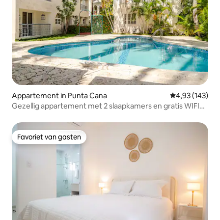
Appartement in Punta Cana
Gemiddelde beo
4,93 (143)
Gezellig appartement met 2 slaapkamers en gratis WIFI
en zwembad
Favoriet van gasten
Favoriet van gasten