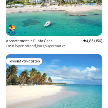
Appartement in Punta Cana
Gemiddelde beo
4,86 (156)
1 min lopen strand,bars,supermarkt
Favoriet van gasten
Favoriet van gasten