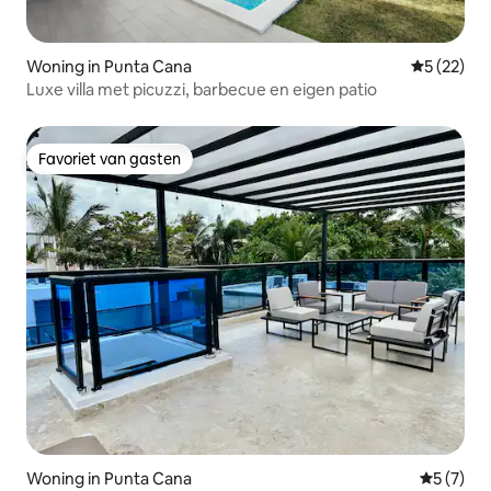
Woning in Punta Cana
Gemiddelde
5 (22)
Luxe villa met picuzzi, barbecue en eigen patio
Favoriet van gasten
Favoriet van gasten
Woning in Punta Cana
Gemiddeld
5 (7)