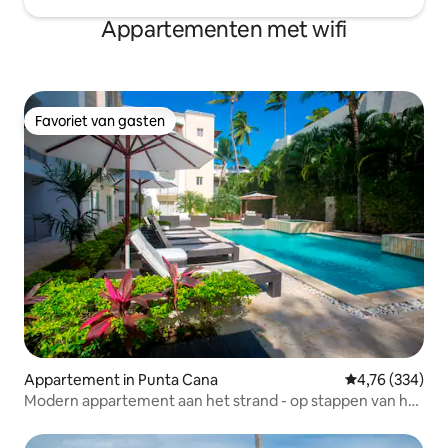
Appartementen met wifi
Favoriet van gasten
Favoriet van gasten
Appartement in Punta Cana
Gemiddelde beo
4,76 (334)
Modern appartement aan het strand - op stappen van het
strand