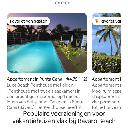
en meer.
Favoriet van gasten
Favoriet van g
Favoriet van gasten
Topfavoriet van 
Appartement in Punta Cana
Gemiddelde beoordeling van 4,79
4,79 (112)
Appartement in P
Luxe Beach Penthouse met eigen
Appartement met 
privézwembad
oceaan
"Penthouse met twee slaapkamers in
Mooi ruim appart
een prachtige residentie, op 1 minuut
slaapkamers is ge
lopen van het strand. Gelegen in Punta
vier personen. Re
Cana (Bávaro) Het Penthouse heeft 2
tot het privéstran
Populaire voorzieningen voor
verdiepingen waarvan u zult genieten,
en banken. Gelege
de bovenste verdieping heeft een groot
(geen lift). 2 sla
vakantiehuizen vlak bij Bavaro Beach
en prive terras met uw eigen privé
eigen terras met u