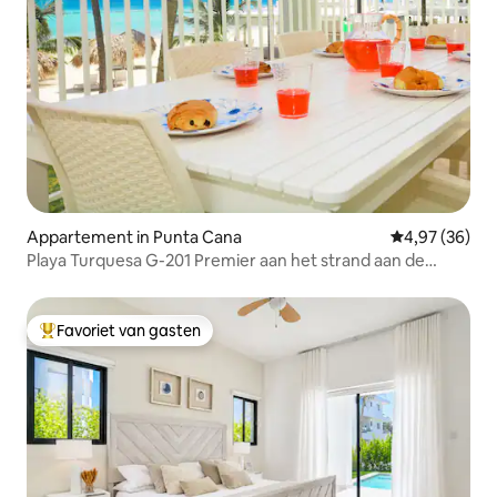
Appartement in Punta Cana
Gemiddelde be
4,97 (36)
Playa Turquesa G-201 Premier aan het strand aan de
oceaan
Favoriet van gasten
Topfavoriet van gasten