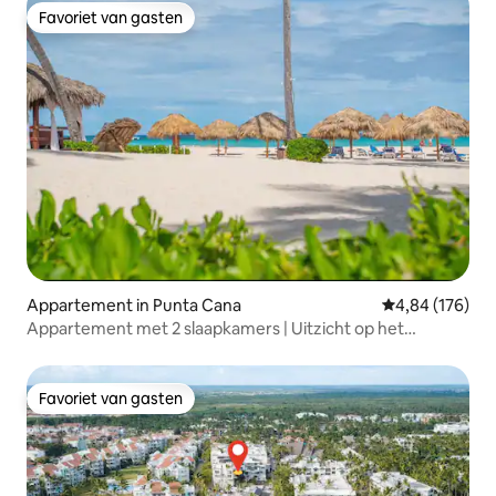
Favoriet van gasten
Favoriet van gasten
Appartement in Punta Cana
Gemiddelde beo
4,84 (176)
Appartement met 2 slaapkamers | Uitzicht op het
zwembad | Op loopafstand van het strand
Favoriet van gasten
Favoriet van gasten