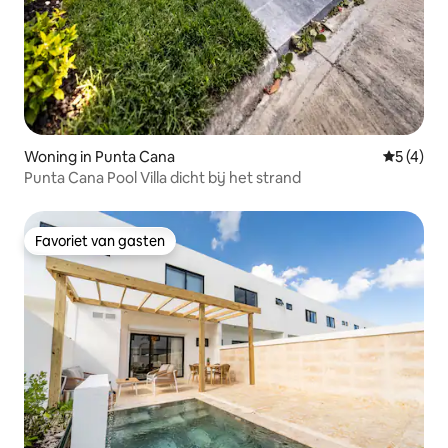
Woning in Punta Cana
Gemiddeld
5 (4)
Punta Cana Pool Villa dicht bij het strand
Favoriet van gasten
Favoriet van gasten