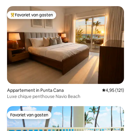
1
Favoriet van gasten
Topfavoriet van gasten
Appartement in Punta Cana
Gemiddelde beo
4,95 (121)
Luxe chique penthouse Navio Beach
Favoriet van gasten
Favoriet van gasten