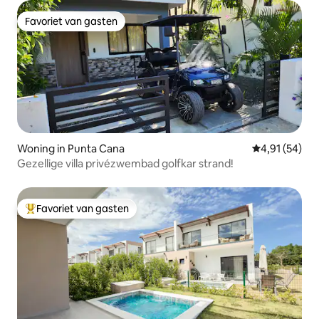
Favoriet van gasten
Favoriet van gasten
Woning in Punta Cana
Gemiddelde be
4,91 (54)
Gezellige villa privézwembad golfkar strand!
Favoriet van gasten
Topfavoriet van gasten