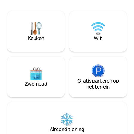
zwembad, BBQ gebied, zonneterras
kingsize bed en q
met ligstoelen met een prachtige
in elke slaapkamer
pergola 's, omgeven door kokosnoot
gratis wifi en grat
boom, de onderste verdieping heeft 2
Keuken heeft klei
slaapkamers, 2,5 badkamer, goede
huishoudelijke en 
internetverbinding, eethoek, volledig
keukenvoorziening
uitgeruste keuken, Op loopafstand zijn
gratis strandhan
Keuken
Wifi
winkels, cafes, restaurants, apotheken,
douchegel. Elektric
SPA
Gratis parkeren op
Zwembad
het terrein
Airconditioning