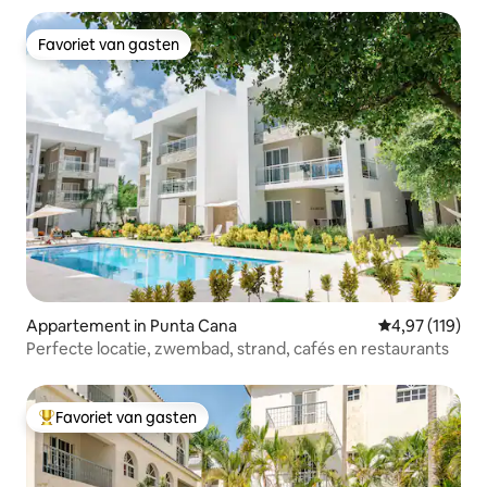
Favoriet van gasten
Favoriet van gasten
Appartement in Punta Cana
Gemiddelde beo
4,97 (119)
Perfecte locatie, zwembad, strand, cafés en restaurants
Favoriet van gasten
Topfavoriet van gasten