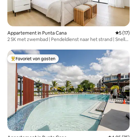
Appartement in Punta Cana
Gemiddelde
5 (17)
2 SK met zwembad | Pendeldienst naar het strand | Snelle
wifi
Favoriet van gasten
Topfavoriet van gasten