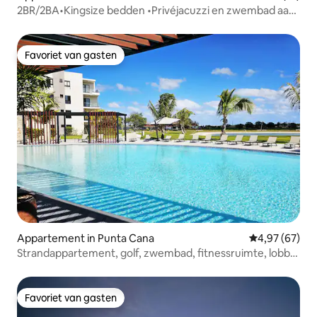
2BR/2BA•Kingsize bedden •Privéjacuzzi en zwembad aan
het strand
Favoriet van gasten
Favoriet van gasten
Appartement in Punta Cana
Gemiddelde be
4,97 (67)
Strandappartement, golf, zwembad, fitnessruimte, lobby,
omheind, centrum
Favoriet van gasten
Favoriet van gasten