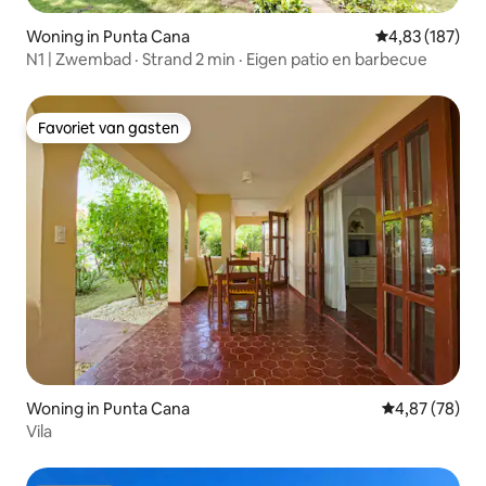
Woning in Punta Cana
Gemiddelde beo
4,83 (187)
N1 | Zwembad · Strand 2 min · Eigen patio en barbecue
Favoriet van gasten
Favoriet van gasten
Woning in Punta Cana
Gemiddelde be
4,87 (78)
Vila