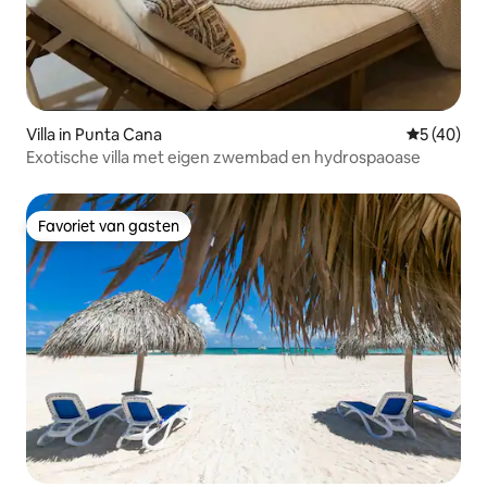
Villa in Punta Cana
Gemiddelde
5 (40)
Exotische villa met eigen zwembad en hydrospaoase
Favoriet van gasten
Favoriet van gasten