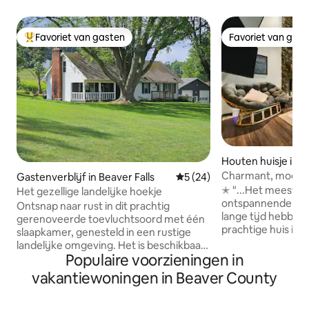
Favoriet van gasten
Favoriet van gas
Topfavoriet van gasten
Favoriet van gas
Houten huisje in A
Charmant, modern 
Gastenverblijf in Beaver Falls
Gemiddelde beoordeling van 
5 (24)
✭ "...Het meest ru
Het gezellige landelijke hoekje
ontspannende verb
Ontsnap naar rust in dit prachtig
lange tijd hebben ge
gerenoveerde toevluchtsoord met één
prachtige huis is 
slaapkamer, genesteld in een rustige
gerenoveerd. Het 
landelijke omgeving. Het is beschikbaar
ontspannend toevl
Populaire voorzieningen in
voor dagelijkse, wekelijkse of
genesteld weg van
maandelijkse verhuur en combineert
vakantiewoningen in Beaver County
wakker omringd do
modern comfort met landelijke charme.
geniet van je ochtendkof
Ontspan op de overdekte
gerenoveerd en in