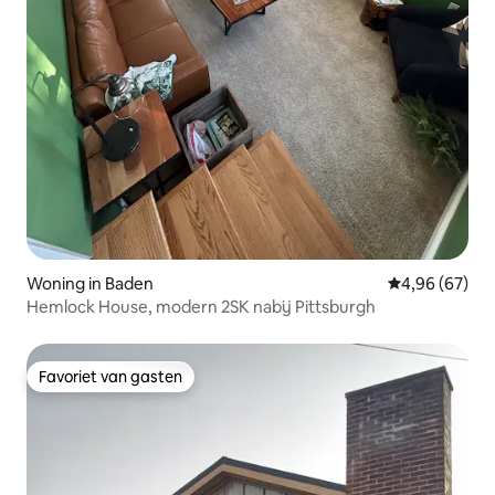
Woning in Baden
Gemiddelde be
4,96 (67)
Hemlock House, modern 2SK nabij Pittsburgh
Favoriet van gasten
Favoriet van gasten