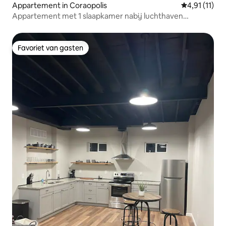
Appartement in Coraopolis
Gemiddelde b
4,91 (11)
Appartement met 1 slaapkamer nabij luchthaven
Pittsburgh/gratis parkeren
Favoriet van gasten
Favoriet van gasten