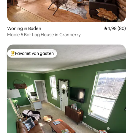
Woning in Baden
Gemiddelde be
4,98 (80)
Mooie 5 Bdr Log House in Cranberry
Favoriet van gasten
Topfavoriet van gasten