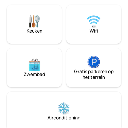
schommelbank. Centrale airconditioning
uitgeruste keuken 
en verwarming. Geniet van een nieuwe
theestation Bed
keuken met een vaatwasser en ontspan
biologisch katoen
in de ruime woonkamer met gratis wifi
min met de auto n
en kabel-tv. Geniet van de vuurplaats,
Gezellige bank, 75
schaduwrijke boom en gunstige locatie
Keuken
Wifi
Snelle wifiverbind
in de buurt van markten, parken en
boslocatie
snelwegen. Perfect voor een rustig uitje.
Boek vandaag nog!
Gratis parkeren op
Zwembad
het terrein
Airconditioning