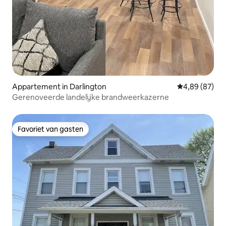
Appartement in Darlington
Gemiddelde be
4,89 (87)
Gerenoveerde landelijke brandweerkazerne
Favoriet van gasten
Favoriet van gasten