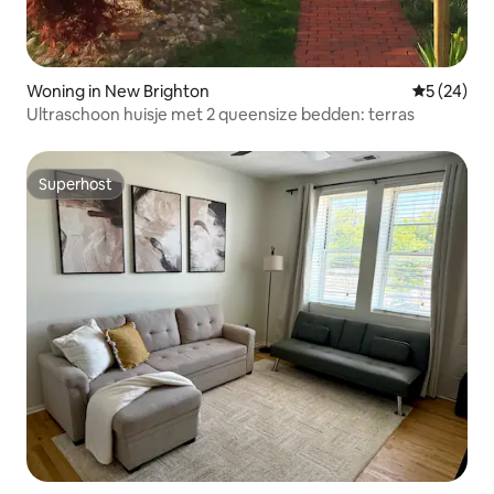
Woning in New Brighton
Gemiddelde
5 (24)
Ultraschoon huisje met 2 queensize bedden: terras
Superhost
Superhost