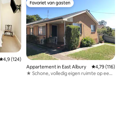
Favoriet van gasten
Favoriet van gasten
Gemiddelde beoordeling van 4,9 uit 5, 124 recensies
4,9 (124)
ecensies
Appartement in East Albury
Gemiddelde beoordeling
4,79 (116)
★ Schone, volledig eigen ruimte op een
rustige locatie.