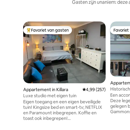
Gasten zijn unaniem: deze 
Favoriet van gasten
Favoriet
Topfavoriet van gasten
Favoriet
Appartem
Historis
Appartement in Killara
Gemiddelde beoordeling 
4,99 (257)
Balkonzic
Een accom
Luxe studio met eigen tuin
Deze lege
Eigen toegang en een eigen beveiligde
gelegen b
tuin! Kingsize bed en smart-tv; NETFLIX
Gammons-
en Paramount inbegrepen. Koffie en
zien voorb
toast ook inbegrepen!
karakter,
Huisdiervriendelijk met hondendeur.
verleden.
Wasmachine en droger.