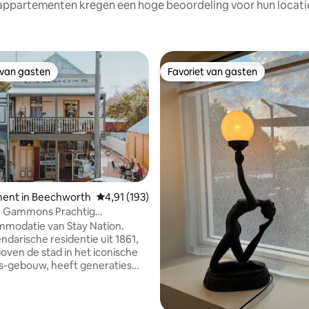
appartementen kregen een hoge beoordeling voor hun locatie
 van gasten
Favoriet van gasten
 van gasten
Favoriet van gasten
ent in Beechworth
Gemiddelde beoordeling van 4,91 uit 5, 193 r
4,91 (193)
ch Gammons Prachtig
van 4,99 uit 5, 257 recensies
ht Central
modatie van Stay Nation.
ndarische residentie uit 1861,
oven de stad in het iconische
gebouw, heeft generaties
ijgaan. Het is een plek vol
 charme en verhalen uit het
 Ideaal om even tot rust te