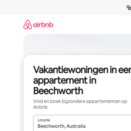
Ga
direct
naar
inhoud
Vakantiewoningen in ee
appartement in
Beechworth
Vind en boek bijzondere appartementen op
Airbnb
Locatie
Wanneer er suggesties beschikbaar zijn, maak je 