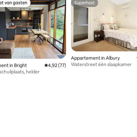
iet van gasten
Superhost
iet van gasten
Superhost
Appartement in Albury
Waterstreet één slaapkamer
nt in Bright
Gemiddelde beoordeling van 4,92 uit 5, 77 r
4,92 (77)
schuilplaats, helder
g van 4,67 uit 5, 6 recensies