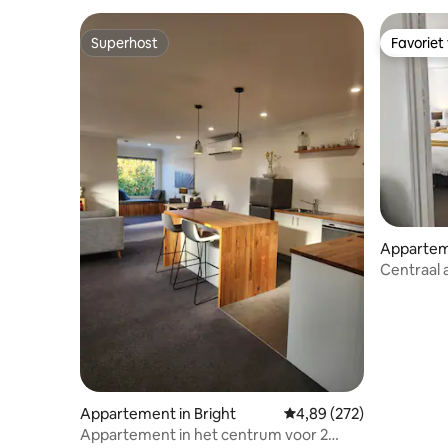
Superhost
Favoriet
Superhost
Favoriet
Appartem
Centraal
slaapkame
Dean St
Appartement in Bright
Gemiddelde beoordeling 
4,89 (272)
Appartement in het centrum voor 2