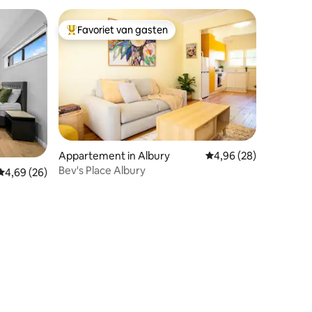
Favoriet van gasten
Topfavoriet van gasten
Appartement in Albury
Gemiddelde beoordelin
4,96 (28)
Bev's Place Albury
Gemiddelde beoordeling van 4,69 uit 5, 26 recensies
4,69 (26)
ecensies