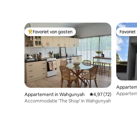
personen: uitzicht op de bergen
Favoriet van gasten
Favoriet
Topfavoriet van gasten
Favoriet
Appartem
Appartem
Appartement in Wahgunyah
Gemiddelde beoordeling
4,97 (72)
Accommodatie 'The Shop' in Wahgunyah