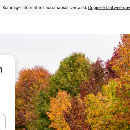
Sommige informatie is automatisch vertaald. 
Originele taal weerge
n
een keuze met je de pijltjestoetsen omhoog en omlaag, óf door te tik