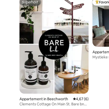
Superhost
Favor
Superhost
Topfavor
Apparteme
Mystieke 
Appartement in Beechworth
Gemiddelde beoordelin
4,67 (6)
Clements Cottage On Main St. Bare bnb
by Bare Body