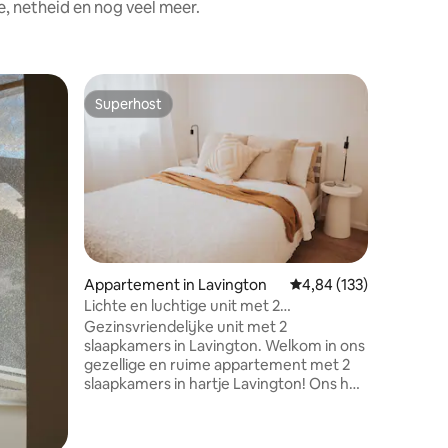
, netheid en nog veel meer.
Appartem
Superhost
Favorie
Superhost
Favorie
Brightsid
Robyn & 
in deze p
die is ge
ongeveer
te bieden
minuten 
restauran
het fanta
Appartement in Lavington
Gemiddelde beoordeling
4,84 (133)
ecensies
sfeer van
Lichte en luchtige unit met 2
achtergr
slaapkamers
Gezinsvriendelijke unit met 2
een onts
slaapkamers in Lavington. Welkom in ons
huisdierv
gezellige en ruime appartement met 2
wel dat h
slaapkamers in hartje Lavington! Ons huis
en niet 
is perfect voor gezinnen, kleine groepen
worden a
of koppels en biedt alle comfort en
geregeld
gemak die je nodig hebt voor een