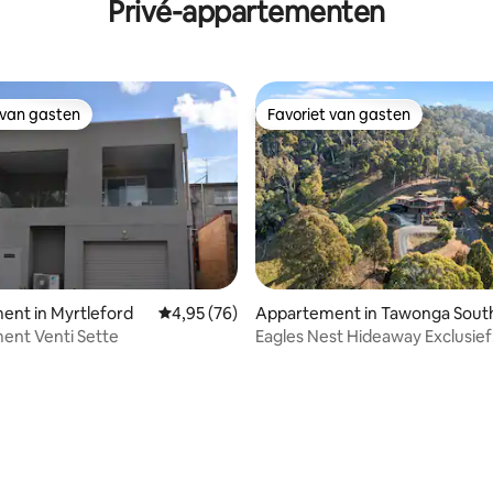
Privé-appartementen
 van gasten
Favoriet van gasten
 van gasten
Favoriet van gasten
ent in Myrtleford
Gemiddelde beoordeling van 4,95 uit 5, 76 r
4,95 (76)
Appartement in Tawonga Sout
ent Venti Sette
Eagles Nest Hideaway Exclusief
 van 4,97 uit 5, 72 recensies
Appartement met 2 Slaapkame