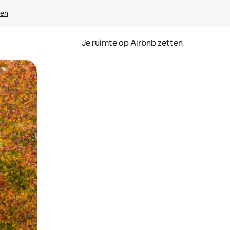
ven
Je ruimte op Airbnb zetten
ken of swipen.