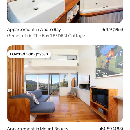
Appartement in Apollo Bay
Gemiddelde be
4,9 (955)
Genesteld in The Bay 1 BEDRM Cottage
Favoriet van gasten
Favoriet van gasten
Appartement in Mount Beauty
Gemiddelde beo
4,89 (483)