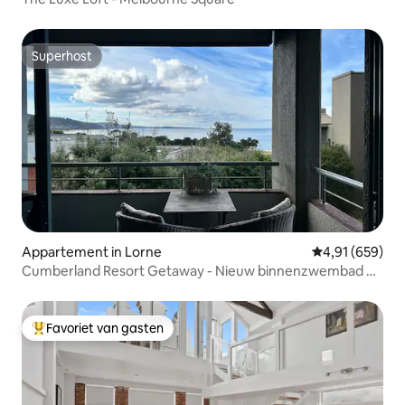
Superhost
Superhost
Appartement in Lorne
Gemiddelde beo
4,91 (659)
Cumberland Resort Getaway - Nieuw binnenzwembad en
spa
Favoriet van gasten
Topfavoriet van gasten