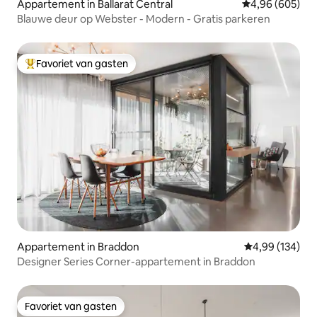
Appartement in Ballarat Central
Gemiddelde beo
4,96 (605)
Blauwe deur op Webster - Modern - Gratis parkeren
Favoriet van gasten
Topfavoriet van gasten
Appartement in Braddon
Gemiddelde beo
4,99 (134)
Designer Series Corner-appartement in Braddon
Favoriet van gasten
Favoriet van gasten