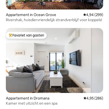
Appartement in Ocean Grove
Gemiddelde beo
4,94 (299)
Rivershak, huisdiervriendelijk strandverblijf voor koppels!
Favoriet van gasten
Topfavoriet van gasten
Appartement in Dromana
Gemiddelde beo
4,95 (286)
Kamer met uitzicht en een spa