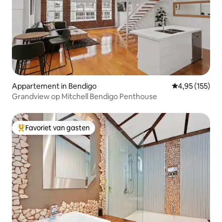
Appartement in Bendigo
Gemiddelde beo
4,95 (155)
Grandview op Mitchell Bendigo Penthouse
Favoriet van gasten
Topfavoriet van gasten