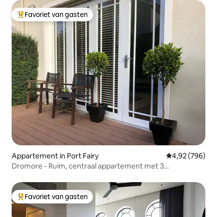
Favoriet van gasten
Topfavoriet van gasten
Appartement in Port Fairy
Gemiddelde beo
4,92 (796)
Dromore - Ruim, centraal appartement met 3
slaapkamers
Favoriet van gasten
Topfavoriet van gasten