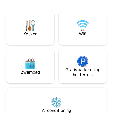
nemen en van het
appartement volledig zelfstandig met
Deze gezellige a
een kleine keuken, grote eet-/
slaapkamers biedt 
loungeruimte en een eigen slaapkamer
vanaf je balkon en 
met een comfortabel queensize bed.
steenworp afstand
Het heeft een eigen balkon met
restaurants en his
ononderbroken uitzicht op het water.
bezienswaardighe
Ideaal voor 2 personen, maar is geschikt
Keuken
Wifi
plek in het hart v
voor 4 personen. Er zijn twee enkele
divans in de lounge eethoek. Aan de
overkant van de accommodatie is een
veilig zwemstrand en op korte
loopafstand ligt het surfstrand. Locatie
Gemakkelijk toegang tot het
dorpswinkelcentrum ( 5 minuten lopen)
waar je toegang hebt tot een
Gratis parkeren op
Zwembad
supermarkt, apotheek en cafés.
het terrein
Openbaar vervoer is gelegen in het
dorpscentrum (busdiensten naar
Geelong). Het is een ideaal voor
uitvalsbasis om de omliggende gebieden
te bezoeken die te bieden hebben - de
Great Ocean Road, Queenscliff, Bellarine
en Mornington Peninsula. Point Lonsdale
Airconditioning
ligt op anderhalf uur rijden van