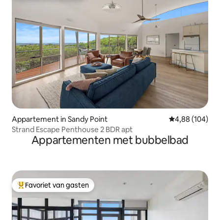
Appartement in Sandy Point
Gemiddelde beo
4,88 (104)
Strand Escape Penthouse 2 BDR apt
Appartementen met bubbelbad
Favoriet van gasten
Topfavoriet van gasten