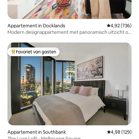
Appartement in Docklands
Gemiddelde beo
4,92 (736)
Modern designappartement met panoramisch uitzicht op
de haven
Favoriet van gasten
Topfavoriet van gasten
Appartement in Southbank
Gemiddelde beo
4,98 (129)
The Luxe Loft - Melbourne Square