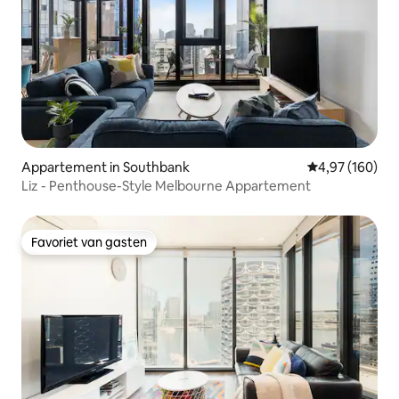
Appartement in Southbank
Gemiddelde beo
4,97 (160)
Liz - Penthouse-Style Melbourne Appartement
Favoriet van gasten
Favoriet van gasten