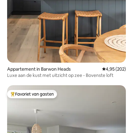
Appartement in Barwon Heads
Gemiddelde beo
4,95 (202)
Luxe aan de kust met uitzicht op zee - Bovenste loft
Favoriet van gasten
Topfavoriet van gasten