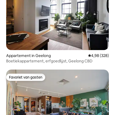
Appartement in Geelong
Gemiddelde beo
4,98 (328)
Boetiekappartement, erfgoedlijst, Geelong CBD
Favoriet van gasten
Favoriet van gasten