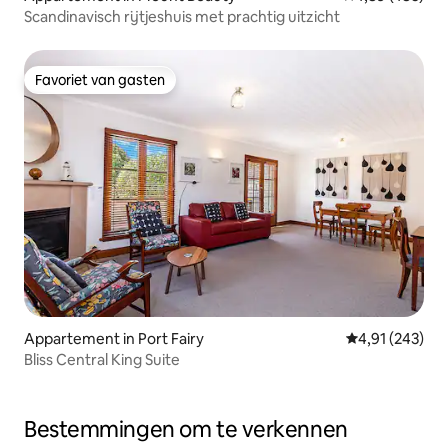
Scandinavisch rijtjeshuis met prachtig uitzicht
Favoriet van gasten
Favoriet van gasten
Appartement in Port Fairy
Gemiddelde beo
4,91 (243)
Bliss Central King Suite
Bestemmingen om te verkennen