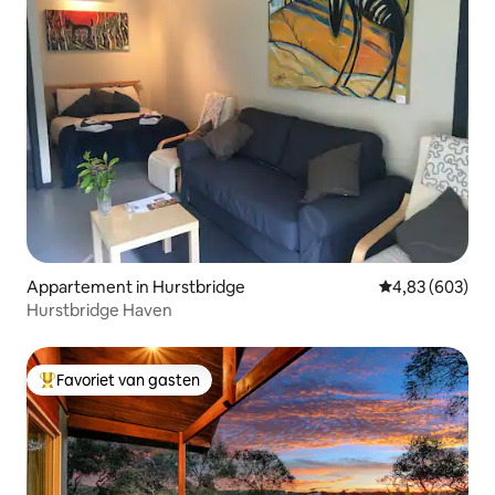
Appartement in Hurstbridge
Gemiddelde beo
4,83 (603)
Hurstbridge Haven
Favoriet van gasten
Topfavoriet van gasten