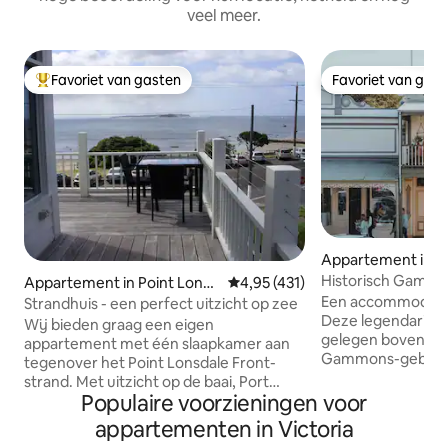
veel meer.
Favoriet van gasten
Favoriet van gas
Topfavoriet van gasten
Favoriet van gas
Appartement in 
h
Historisch Gammo
Appartement in Point Lonsd
Gemiddelde beoordeling van 4,95
4,95 (431)
Balkonzicht Centr
ale
Een accommodatie
Strandhuis - een perfect uitzicht op zee
Deze legendarische
Wij bieden graag een eigen
gelegen boven de 
appartement met één slaapkamer aan
Gammons-gebouw,
tegenover het Point Lonsdale Front-
zien voorbijgaan. H
strand. Met uitzicht op de baai, Port
karakter, charme e
Populaire voorzieningen voor
Phillip Bay hoofden en de
verleden. Ideaal o
scheepvaartkanalen, is het appartement
appartementen in Victoria
komen, de geschied
10 jaar met moderne armaturen. Het