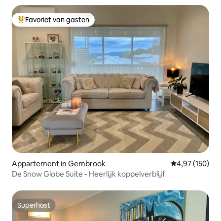
Favoriet van gasten
Topfavoriet van gasten
Appartement in Gembrook
Gemiddelde beo
4,97 (150)
De Snow Globe Suite - Heerlijk koppelverblijf
Superhost
Superhost