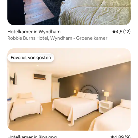
Hotelkamer in Wyndham
Gemiddelde b
4,5 (12)
Robbie Burns Hotel, Wyndham - Groene kamer
Favoriet van gasten
Favoriet van gasten
Hotelkamer in Binalong
Gemiddelde b
4,89 (9)