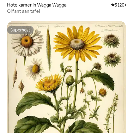
Hotelkamer in Wagga Wagga
Gemiddelde
5 (20)
Olifant aan tafel
Superhost
Superhost