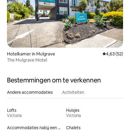
Hotelkamer in Mulgrave
Gemiddelde be
4,63 (52)
The Mulgrave Motel
Bestemmingen om te verkennen
Andere accommodaties
Activiteiten
Lofts
Huisjes
Victoria
Victoria
Accommodaties nabij een meer
Chalets