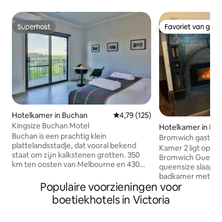
Superhost
Favoriet van gas
Superhost
Favoriet van gas
Hotelkamer in Buchan
Gemiddelde beoordeling van 4,79
4,79 (125)
Kingsize Buchan Motel
Hotelkamer in Bl
Buchan is een prachtig klein
Bromwich gastenve
plattelandsstadje, dat vooral bekend
bed, slaapkamer 2,
Kamer 2 ligt op 2
staat om zijn kalkstenen grotten. 350
Bromwich Guest H
km ten oosten van Melbourne en 430
queensize slaapka
km ten zuiden van Canberra. Buchan
badkamer met bad
Motel ligt op de top van de heuvel
Populaire voorzieningen voor
gang. De comfort
tussen de hoofdstraat en het Buchan
gasten met waterk
boetiekhotels in Victoria
Caves Reserve, waardoor beide
wijnglazen, thee e
gemakkelijk bereikbaar zijn. Wij bieden
de charme, waard
tweepersoons-, tweepersoons-, drie-