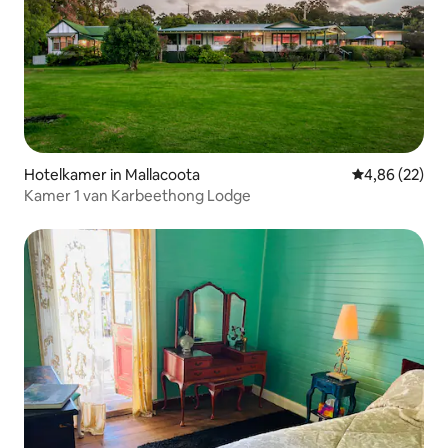
Hotelkamer in Mallacoota
Gemiddelde be
4,86 (22)
Kamer 1 van Karbeethong Lodge