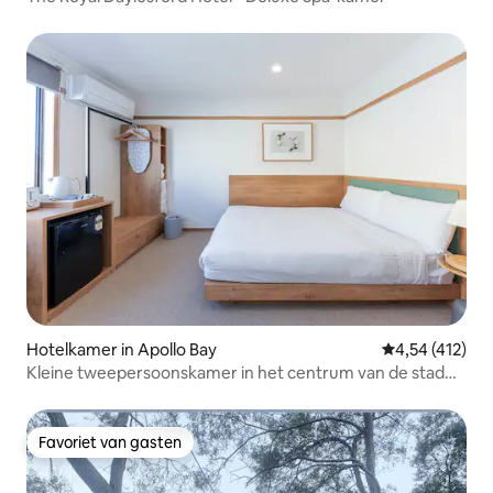
Hotelkamer in Apollo Bay
Gemiddelde beo
4,54 (412)
Kleine tweepersoonskamer in het centrum van de stad
dicht bij het strand
Favoriet van gasten
Favoriet van gasten