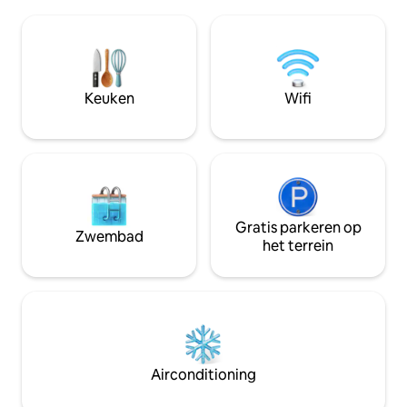
plek is om te verblijven! De
en familiekamers, elke kamer heeft een
ontbijt, koffie en 
eigen badkamer, balkon, tv, koelkast op
beschikbaar op ee
de kamer, broodrooster en waterkoker,
naar de stad of in 
thee en koffie, continentaal ontbijt,
Terwijl The Black
airconditioning / verwarming,
lang een spannend
Keuken
Wifi
parkeergelegenheid op het terrein en
wijnmenu biedt, a
gratis WIFI.
en Lerderderg Sta
Gratis parkeren op
Zwembad
het terrein
Airconditioning