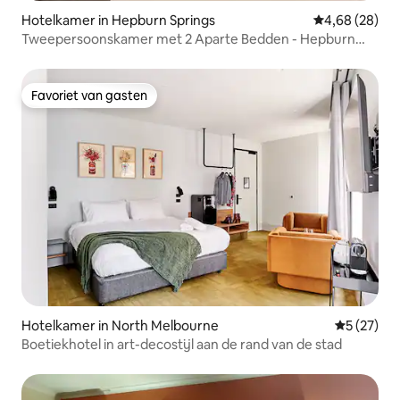
Hotelkamer in Hepburn Springs
Gemiddelde be
4,68 (28)
Tweepersoonskamer met 2 Aparte Bedden - Hepburn
Springs Motor Inn
Favoriet van gasten
Favoriet van gasten
Hotelkamer in North Melbourne
Gemiddelde
5 (27)
Boetiekhotel in art-decostijl aan de rand van de stad