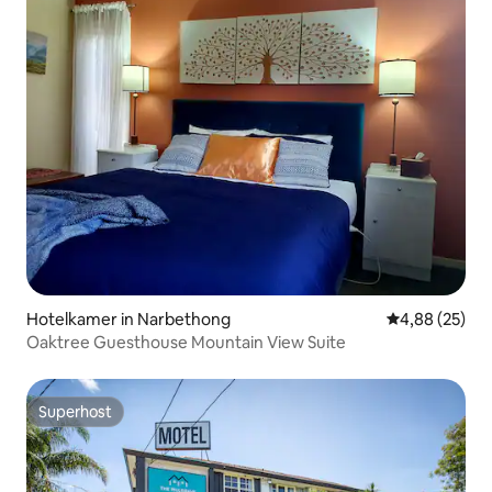
Hotelkamer in Narbethong
Gemiddelde be
4,88 (25)
Oaktree Guesthouse Mountain View Suite
Superhost
Superhost