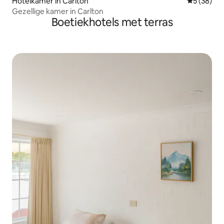
Hotelkamer in Carlton
Gemiddelde
5 (38)
Gezellige kamer in Carlton
Boetiekhotels met terras