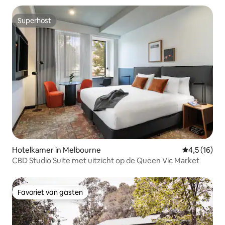
Superhost
Superhost
Hotelkamer in Melbourne
Gemiddelde b
4,5 (16)
CBD Studio Suite met uitzicht op de Queen Vic Market
Favoriet van gasten
Favoriet van gasten