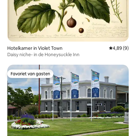
Hotelkamer in Violet Town
Gemiddelde b
4,89 (9)
Daisy niche- in de Honeysuckle Inn
Favoriet van gasten
Favoriet van gasten