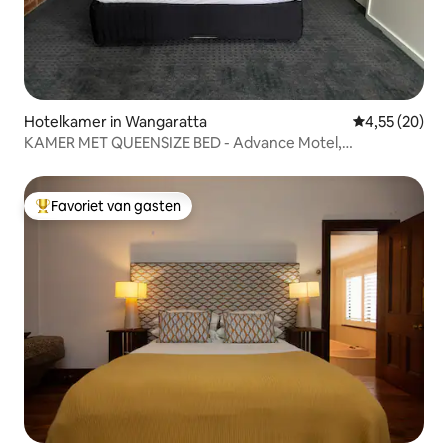
Hotelkamer in Wangaratta
Gemiddelde be
4,55 (20)
KAMER MET QUEENSIZE BED - Advance Motel,
Wangaratta
Favoriet van gasten
Topfavoriet van gasten