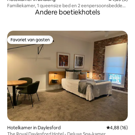
Familiekamer, 1 queensize bed en 2 eenpersoonsbedden
Andere boetiekhotels
(4 gasten), motel
Favoriet van gasten
Favoriet van gasten
Hotelkamer in Daylesford
Gemiddelde be
4,88 (16)
The Royal Daylesford Hotel - Deluxe Spa-kamer