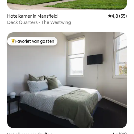
Hotelkamer in Mansfield
Gemiddelde b
4,8 (55)
Deck Quarters - The Westwing
Favoriet van gasten
Topfavoriet van gasten