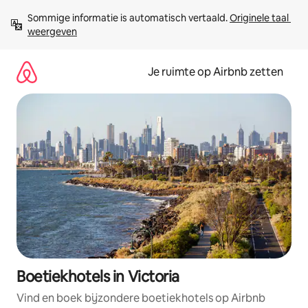
Ga
Sommige informatie is automatisch vertaald. 
Originele taal 
direct
weergeven
naar
inhoud
Je ruimte op Airbnb zetten
Boetiekhotels in Victoria
Vind en boek bijzondere boetiekhotels op Airbnb