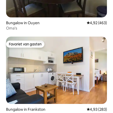
Bungalow in Ouyen
Gemiddelde beo
4,92 (463)
Oma's
Favoriet van gasten
Favoriet van gasten
Bungalow in Frankston
Gemiddelde beo
4,93 (283)