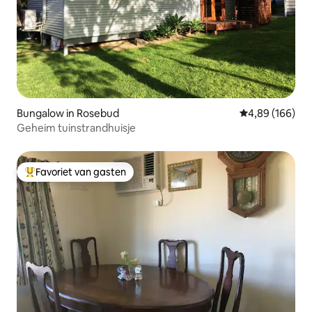
Bungalow in Rosebud
Gemiddelde beo
4,89 (166)
Geheim tuinstrandhuisje
Favoriet van gasten
Topfavoriet van gasten