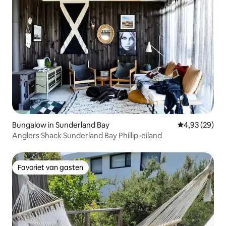
Bungalow in Sunderland Bay
Gemiddelde be
4,93 (29)
Anglers Shack Sunderland Bay Phillip-eiland
Favoriet van gasten
Favoriet van gasten