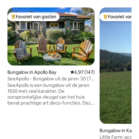
Favoriet van gasten
Favoriet van g
Topfavoriet van gasten
Topfavoriet van 
Bungalow in Apollo Bay
Gemiddelde beoordeling van 4,97
4,97 (147)
SeeApollo - Bungalow uit de jaren '20 (7
slaapkamers)
SeeApollo is een bungalow uit de jaren
1920 met veel karakter. De
oorspronkelijke vleugel van het huis
bevat prachtige art deco-functies. Deze
woning met 7 slaapkamers en 3,5
badkamers is in 2021 uitgebreid
gerenoveerd. De lounge is voorzien van
een open haard voor gezellige avonden.
Bungalow in Kanc
De voortuin is een geweldige plek om
Little Farm-acco
van te genieten en er even tussenuit te