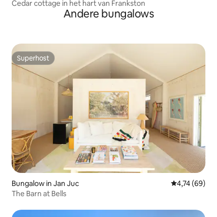
Cedar cottage in het hart van Frankston
Andere bungalows
Superhost
Superhost
Bungalow in Jan Juc
Gemiddelde be
4,74 (69)
The Barn at Bells