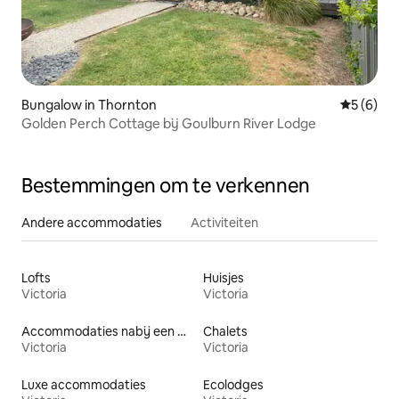
Bungalow in Thornton
Gemiddeld
5 (6)
Golden Perch Cottage bij Goulburn River Lodge
Bestemmingen om te verkennen
Andere accommodaties
Activiteiten
Lofts
Huisjes
Victoria
Victoria
Accommodaties nabij een meer
Chalets
Victoria
Victoria
Luxe accommodaties
Ecolodges