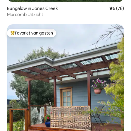
Bungalow in Jones Creek
Gemiddelde
5 (76)
Marcomb Uitzicht
Favoriet van gasten
Topfavoriet van gasten