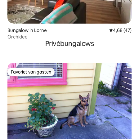
Bungalow in Lorne
Gemiddelde be
4,68 (47)
Orchidee
Privébungalows
Favoriet van gasten
Favoriet van gasten