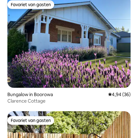
Favoriet van gasten
Favoriet van gasten
Bungalow in Boorowa
Gemiddelde be
4,94 (36)
Clarence Cottage
Favoriet van gasten
Favoriet van gasten