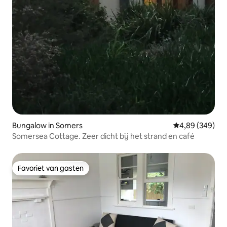
Bungalow in Somers
Gemiddelde beo
4,89 (349)
Somersea Cottage. Zeer dicht bij het strand en café
Favoriet van gasten
Favoriet van gasten