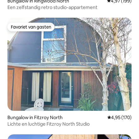
Bungalow in Ringwood North
Gemiddelde beo
4,97 (199)
Een zelfstandig retro studio-appartement
Favoriet van gasten
Favoriet van gasten
Bungalow in Fitzroy North
Gemiddelde beo
4,95 (170)
Lichte en luchtige Fitzroy North Studio