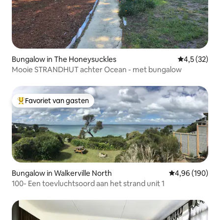
Bungalow in The Honeysuckles
Gemiddelde b
4,5 (32)
Mooie STRANDHUT achter Ocean - met bungalow
Favoriet van gasten
Topfavoriet van gasten
Bungalow in Walkerville North
Gemiddelde beo
4,96 (190)
100- Een toevluchtsoord aan het strand unit 1