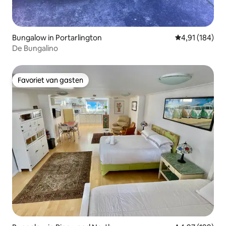
Bungalow in Portarlington
Gemiddelde beo
4,91 (184)
De Bungalino
Favoriet van gasten
Favoriet van gasten