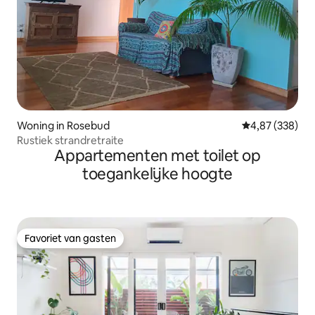
Woning in Rosebud
Gemiddelde beo
4,87 (338)
Rustiek strandretraite
Appartementen met toilet op
toegankelijke hoogte
Favoriet van gasten
Favoriet van gasten