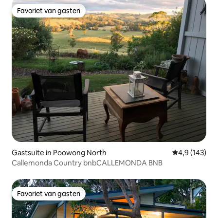
Favoriet van gasten
Favoriet van gasten
Gastsuite in Poowong North
Gemiddelde be
4,9 (143)
Callemonda Country bnbCALLEMONDA BNB
Favoriet van gasten
Favoriet van gasten