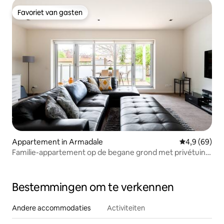
Favoriet van gasten
Favoriet van gasten
Appartement in Armadale
Gemiddelde b
4,9 (69)
Familie-appartement op de begane grond met privétuin
en spa
Bestemmingen om te verkennen
Andere accommodaties
Activiteiten