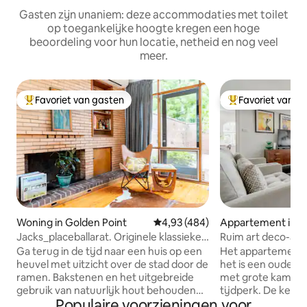
Gasten zijn unaniem: deze accommodaties met toilet
op toegankelijke hoogte kregen een hoge
beoordeling voor hun locatie, netheid en nog veel
meer.
Favoriet van gasten
Favoriet van g
Topfavoriet van gasten
Topfavoriet van 
Woning in Golden Point
Gemiddelde beoordeling van 4,93
4,93 (484)
Appartement in Sa
West
Jacks_placeballarat. Originele klassieker
Ruim art deco-ap
uit de jaren '60.
steenworp afstand
Ga terug in de tijd naar een huis op een
Het appartement is
heuvel met uitzicht over de stad door de
het is een ouder s
ramen. Bakstenen en het uitgebreide
met grote kamers d
gebruik van natuurlijk hout behouden
tijdperk. De keuken heeft Miele-
Populaire voorzieningen voor
een sfeer van midden vorige eeuw,
apparaten en alle 