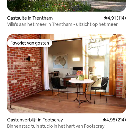
Gastsuite in Trentham
Gemiddelde beo
4,91 (114)
Villa's aan het meer in Trentham - uitzicht op het meer
Favoriet van gasten
Favoriet van gasten
Gastenverblijf in Footscray
Gemiddelde beo
4,95 (214)
Binnenstad tuin studio in het hart van Footscray