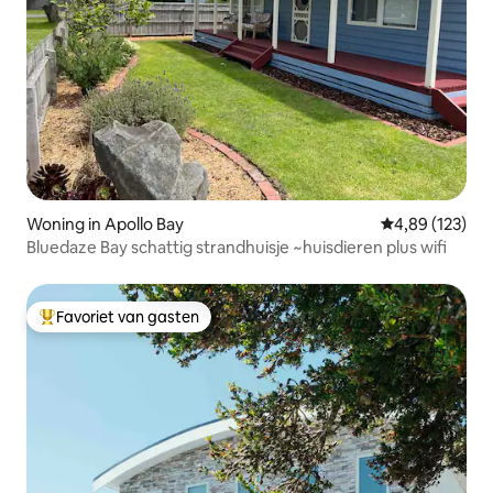
Woning in Apollo Bay
Gemiddelde beo
4,89 (123)
Bluedaze Bay schattig strandhuisje ~huisdieren plus wifi
Favoriet van gasten
Topfavoriet van gasten