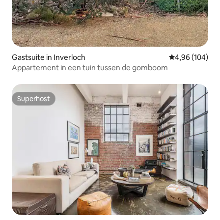
Gastsuite in Inverloch
Gemiddelde beo
4,96 (104)
Appartement in een tuin tussen de gomboom
Superhost
Superhost