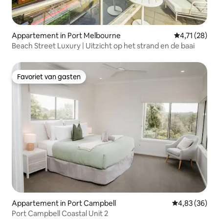
Appartement in Port Melbourne
Gemiddelde be
4,71 (28)
Beach Street Luxury | Uitzicht op het strand en de baai
Favoriet van gasten
Favoriet van gasten
Appartement in Port Campbell
Gemiddelde be
4,83 (36)
Port Campbell Coastal Unit 2