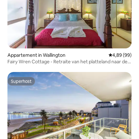
Appartement in Wallington
Gemiddelde be
4,89 (99)
Fairy Wren Cottage - Retraite van het platteland naar de
kust
Superhost
Superhost