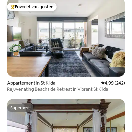
Favoriet van gasten
Topfavoriet van gasten
Appartement in St Kilda
Gemiddelde beo
4,99 (242)
Rejuvenating Beachside Retreat in Vibrant St Kilda
Superhost
Superhost