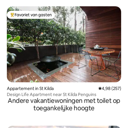
Favoriet van gasten
Topfavoriet van gasten
Appartement in St Kilda
Gemiddelde beo
4,98 (257)
Design Life Apartment near St Kilda Penguins
Andere vakantiewoningen met toilet op
toegankelijke hoogte