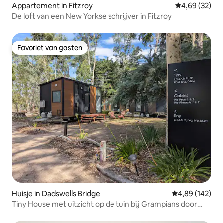
Appartement in Fitzroy
Gemiddelde be
4,69 (32)
De loft van een New Yorkse schrijver in Fitzroy
Favoriet van gasten
Favoriet van gasten
Huisje in Dadswells Bridge
Gemiddelde beo
4,89 (142)
Tiny House met uitzicht op de tuin bij Grampians door
Tiny Away