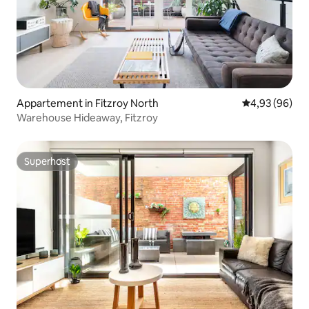
Appartement in Fitzroy North
Gemiddelde be
4,93 (96)
Warehouse Hideaway, Fitzroy
Superhost
Superhost