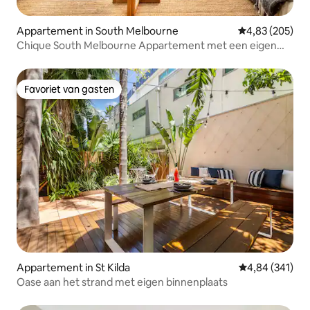
Appartement in South Melbourne
Gemiddelde beo
4,83 (205)
Chique South Melbourne Appartement met een eigen
binnenplaats
Favoriet van gasten
Favoriet van gasten
Appartement in St Kilda
Gemiddelde beo
4,84 (341)
Oase aan het strand met eigen binnenplaats