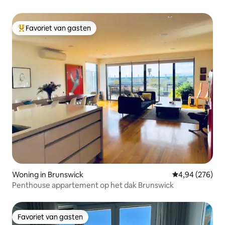
gastenfeest. Om het huis te koelen,
trekt u de jaloezieën, sluit u alle ramen
Favoriet van gasten
en onnodige deuren en stelt u de
Topfavoriet van gasten
koeling in op 10 °C onder de
buitentemperatuur.
Woning in Brunswick
Gemiddelde beo
4,94 (276)
Penthouse appartement op het dak Brunswick
Favoriet van gasten
Favoriet van gasten