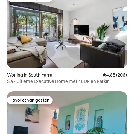
Favoriet van gasten
Woning in South Yarra
Gemiddelde beo
4,85 (206)
Sia - Ultieme Executive Home met 4BDR en Parkin
Favoriet van gasten
Favoriet van gasten