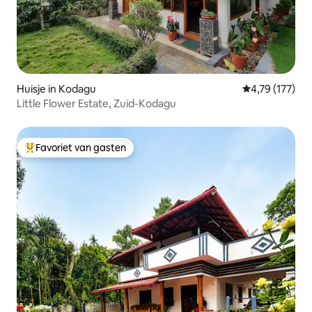
Huisje in Kodagu
Gemiddelde beo
4,79 (177)
Little Flower Estate, Zuid-Kodagu
Favoriet van gasten
Topfavoriet van gasten