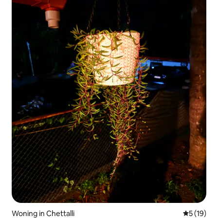
Woning in Chettalli
Gemiddelde
5 (19)