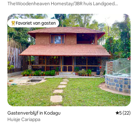
TheWoodenheaven Homestay/3BR huis Landgoed
verblijf
Favoriet van gasten
Topfavoriet van gasten
Gastenverblijf in Kodagu
Gemiddelde
5 (22)
Huisje Cariappa