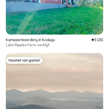
Kampeerboerderij in Kodagu
Gemiddelde
5 (25)
Lake Ripples Farm-verblijf
Favoriet van gasten
Favoriet van gasten