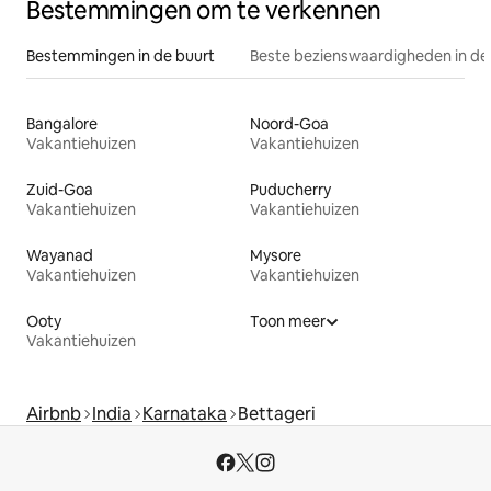
Bestemmingen om te verkennen
Bestemmingen in de buurt
Beste bezienswaardigheden in de
Bangalore
Noord-Goa
Vakantiehuizen
Vakantiehuizen
Zuid-Goa
Puducherry
Vakantiehuizen
Vakantiehuizen
Wayanad
Mysore
Vakantiehuizen
Vakantiehuizen
Ooty
Toon meer
Vakantiehuizen
Airbnb
India
Karnataka
Bettageri