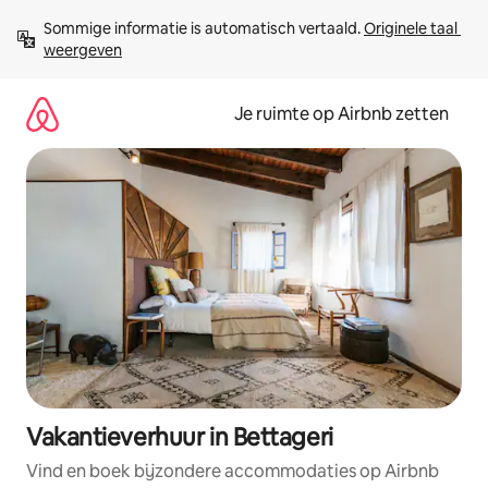
Ga
Sommige informatie is automatisch vertaald. 
Originele taal 
direct
weergeven
naar
inhoud
Je ruimte op Airbnb zetten
Vakantieverhuur in Bettageri
Vind en boek bijzondere accommodaties op Airbnb