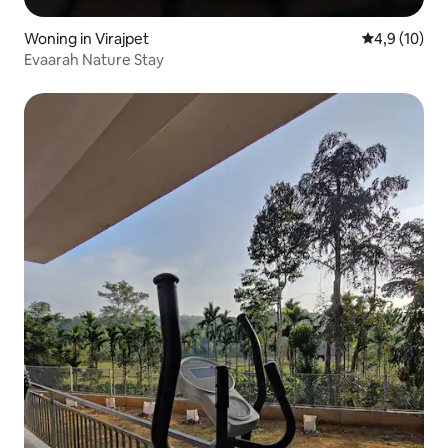
Woning in Virajpet
Gemiddelde b
4,9 (10)
Evaarah Nature Stay