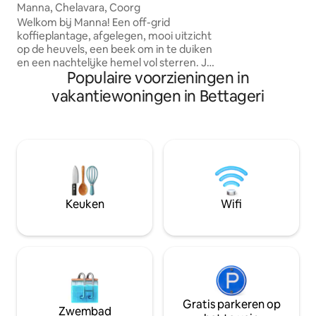
volledig uitgerust
ara
Manna, Chelavara, Coorg
eetkamer met koel
Welkom bij Manna! Een off-grid
magnetron; stroo
koffieplantage, afgelegen, mooi uitzicht
Genset) ; Hi-Spee
op de heuvels, een beek om in te duiken
UPS-back-up.
en een nachtelijke hemel vol sterren. Je
Populaire voorzieningen in
kunt wakker worden met een prachtige
zonsopgang, het fluiten van vogels en
vakantiewoningen in Bettageri
insecten, je uitstrekken op een
yogamat, korte trektochten, geheime
watervallen, kijken naar de
zonsondergang in Kabbe Hills, omringd
door weelderige groenblijvende bossen,
kampvuur, genieten van eenvoudige
authentieke lokale gerechten, luieren
met een boek of gewoon de kunst van
Keuken
Wifi
'Dolce far Niente' beoefenen
Gratis parkeren op
Zwembad