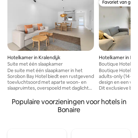
Favoriet van gas
Favoriet van gas
Hotelkamer in Kralendijk
Hotelkamer in Kra
Suite met één slaapkamer
Boutique Hotel Wa
tuin (14+)
De suite met één slaapkamer in het
Boutique Hotel Wan
Sorobon Bay Hotel biedt een rustgevend
adults-only (14+) 
toevluchtsoord met aparte woon- en
design en een warm
slaapruimtes, overspoeld met daglicht
Dit exclusieve bout
en ingericht in warme, aardse tinten. Elk
wat je nodig hebt
detail, van de zorgvuldig geselecteerde
verblijf op het pr
Populaire voorzieningen voor hotels in
inrichting tot de zachte eilandbries op je
Dagelijks serveren
Bonaire
terras, is ontworpen om je te helpen
dagen per week di
ontspannen en in contact te komen met
meerprijs), bereid
het ritme van Bonaire. Of je nu als koppel
aandacht. Ontspan, kom tot rust en laat
reist of alleen, deze suite biedt de
je culinair verwe
privacy, het comfort en de rustige
beste chefs van het