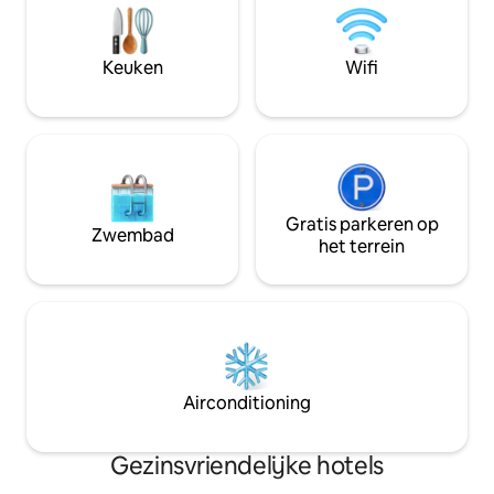
elegantie die je nodig hebt om echt te
nodig hebt (en mee
ontspannen.
Keuken
Wifi
Gratis parkeren op
Zwembad
het terrein
Airconditioning
Gezinsvriendelijke hotels