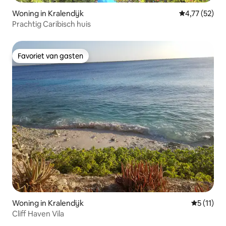
Woning in Kralendijk
Gemiddelde be
4,77 (52)
Prachtig Caribisch huis
Favoriet van gasten
Favoriet van gasten
Woning in Kralendijk
Gemiddeld
5 (11)
Cliff Haven Vila