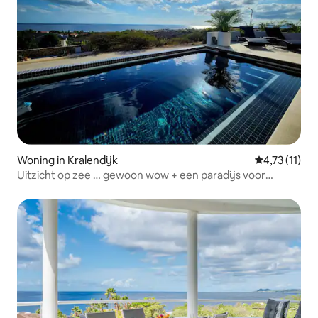
Woning in Kralendijk
Gemiddelde b
4,73 (11)
Uitzicht op zee … gewoon wow + een paradijs voor
duikers!