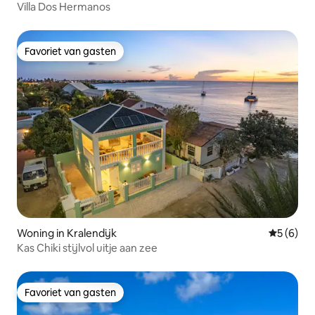
Villa Dos Hermanos
Favoriet van gasten
Favoriet van gasten
Woning in Kralendijk
Gemiddeld
5 (6)
Kas Chiki stijlvol uitje aan zee
Favoriet van gasten
Favoriet van gasten