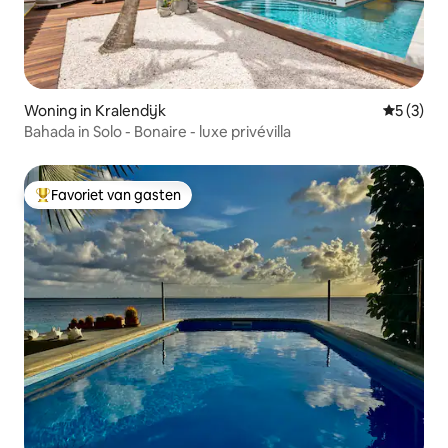
Woning in Kralendijk
Gemiddeld
5 (3)
Bahada in Solo - Bonaire - luxe privévilla
Favoriet van gasten
Topfavoriet van gasten