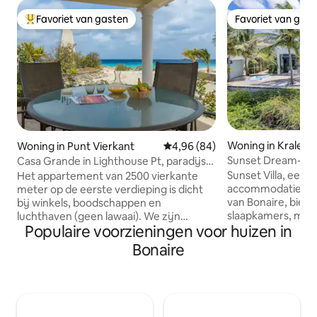
Favoriet van gasten
Favoriet van gas
Topfavoriet van gasten
Favoriet van gas
Woning in Kralend
Woning in Punt Vierkant
Gemiddelde beoordeling van 4,9
4,96 (84)
Sunset Dream-vill
Casa Grande in Lighthouse Pt, paradijs
overloopzwemba
aan de oceaan
Sunset Villa, een 
Het appartement van 2500 vierkante
accommodatie aan
meter op de eerste verdieping is dicht
van Bonaire, biedt
bij winkels, boodschappen en
slaapkamers, mod
luchthaven (geen lawaai). We zijn
Populaire voorzieningen voor huizen in
een eigen overl
gelegen op een eigen terrein aan de
adembenemend uitzicht
oceaan met op loopafstand van het
Bonaire
combineert luxe 
strand. Je hebt een prachtige
strand en biedt di
tweezijdige grote patio met uitzicht op
strand en een onb
een prachtige oude vuurtoren en de
de oceaan. De ho
oceaan. Binnen is modern en compleet
woonkamer komen 
ingericht. Geweldig voor duikers en