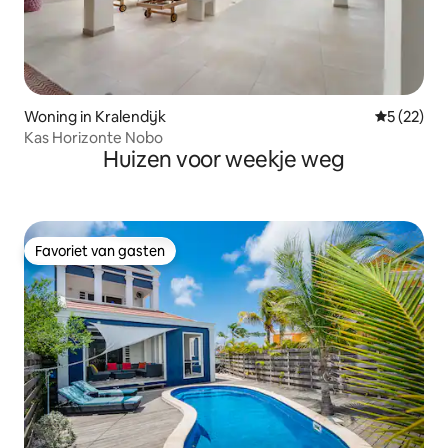
Woning in Kralendijk
Gemiddelde
5 (22)
Kas Horizonte Nobo
Huizen voor weekje weg
Favoriet van gasten
Favoriet van gasten