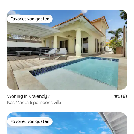
Favoriet van gasten
Favoriet van gasten
Woning in Kralendijk
Gemiddeld
5 (6)
Kas Manta 6 persoons villa
Favoriet van gasten
Favoriet van gasten