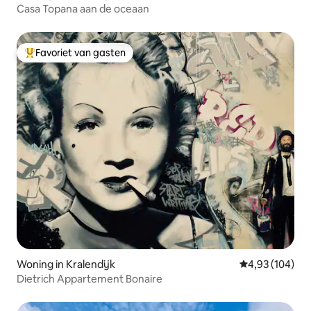
Casa Topana aan de oceaan
Favoriet van gasten
Topfavoriet van gasten
Woning in Kralendijk
Gemiddelde beo
4,93 (104)
Dietrich Appartement Bonaire