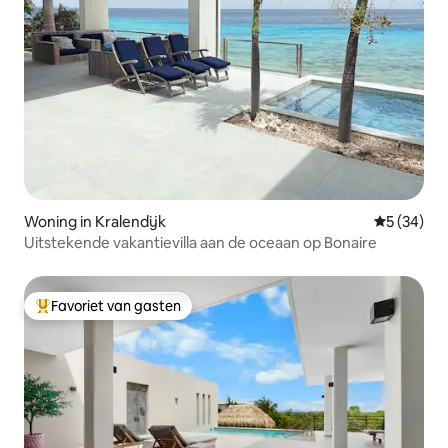
Woning in Kralendijk
Gemiddelde
5 (34)
Uitstekende vakantievilla aan de oceaan op Bonaire
Favoriet van gasten
Topfavoriet van gasten