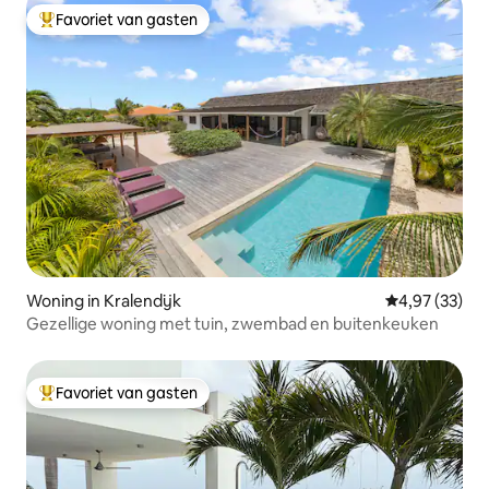
Favoriet van gasten
Topfavoriet van gasten
Woning in Kralendijk
Gemiddelde be
4,97 (33)
Gezellige woning met tuin, zwembad en buitenkeuken
Favoriet van gasten
Topfavoriet van gasten