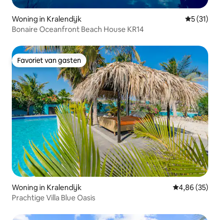
Woning in Kralendijk
Gemiddelde
5 (31)
Bonaire Oceanfront Beach House KR14
Favoriet van gasten
Favoriet van gasten
Woning in Kralendijk
Gemiddelde be
4,86 (35)
Prachtige Villa Blue Oasis