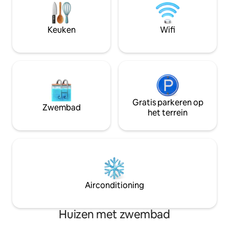
terras en privézw
snorkelaars, zeilborden, windsurfers,
wordt ondergedom
zonaanbidders, avonturiers of gewoon
schoonheid van de z
chillen. Check-in is 16:00 3e slaapkamer
Keuken
Wifi
geschikt voor dui
kan op verzoek worden omgezet van 2
buitendouches en
singles naar een kingsize bed
schoonmaakspulle
Gratis parkeren op
Zwembad
het terrein
Airconditioning
Huizen met zwembad