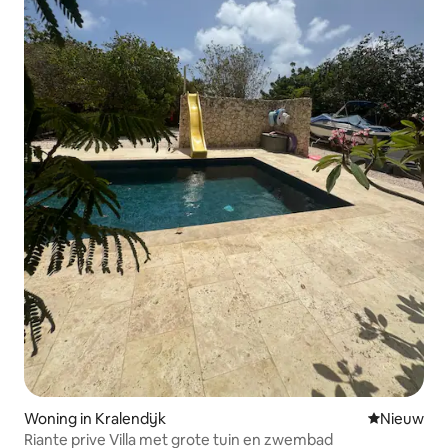
Woning in Kralendijk
Nieuwe ac
Nieuw
Riante prive Villa met grote tuin en zwembad