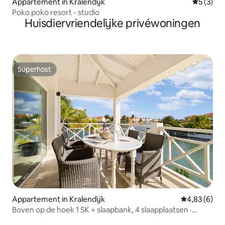
Appartement in Kralendijk
Gemiddeld
5 (3)
Poko poko resort - studio
Huisdiervriendelijke privéwoningen
Superhost
Superhost
Appartement in Kralendijk
Gemiddelde b
4,83 (6)
Boven op de hoek 1 SK + slaapbank, 4 slaapplaatsen ·
Appartement 24