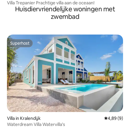
Villa Trepanier Prachtige villa aan de oceaan!
Huisdiervriendelijke woningen met
zwembad
Superhost
Superhost
Villa in Kralendijk
Gemiddelde b
4,89 (9)
Waterdream Villa Watervilla's