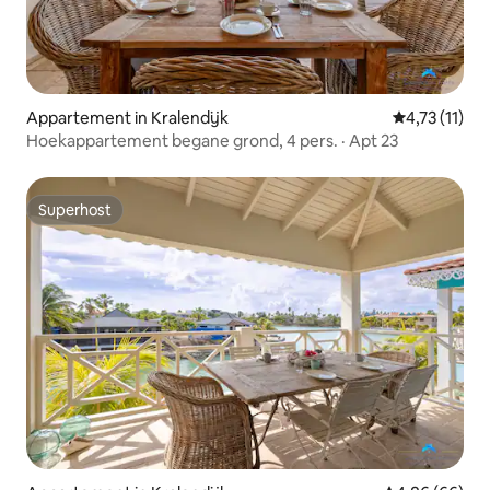
Appartement in Kralendijk
Gemiddelde b
4,73 (11)
Hoekappartement begane grond, 4 pers. · Apt 23
Superhost
Superhost