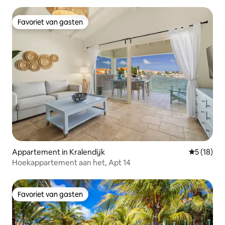
Favoriet van gasten
Favoriet van gasten
Appartement in Kralendijk
Gemiddelde
5 (18)
Hoekappartement aan het, Apt 14
Favoriet van gasten
Favoriet van gasten