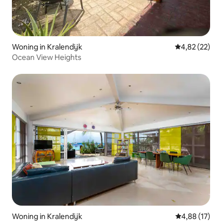
Woning in Kralendijk
Gemiddelde be
4,82 (22)
Ocean View Heights
Woning in Kralendijk
Gemiddelde be
4,88 (17)