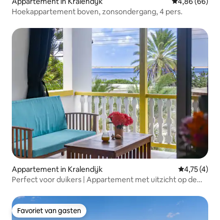
Appartement in Kralendijk
Gemiddelde be
4,86 (66)
Hoekappartement boven, zonsondergang, 4 pers.
Appartement in Kralendijk
Gemiddelde b
4,75 (4)
Perfect voor duikers | Appartement met uitzicht op de
oceaan
Favoriet van gasten
Favoriet van gasten