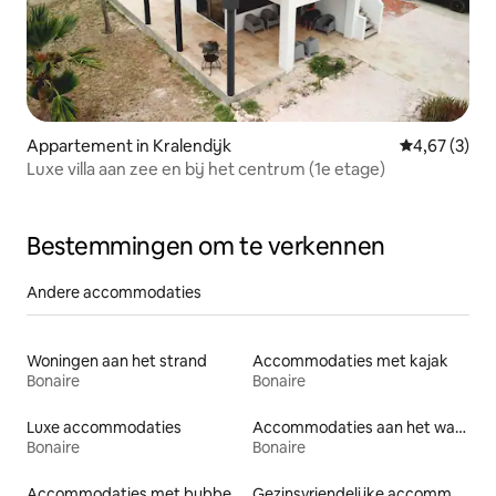
Appartement in Kralendijk
Gemiddelde b
4,67 (3)
Luxe villa aan zee en bij het centrum (1e etage)
Bestemmingen om te verkennen
Andere accommodaties
Woningen aan het strand
Accommodaties met kajak
Bonaire
Bonaire
Luxe accommodaties
Accommodaties aan het water
Bonaire
Bonaire
Accommodaties met bubbelbad
Gezinsvriendelijke accommodaties