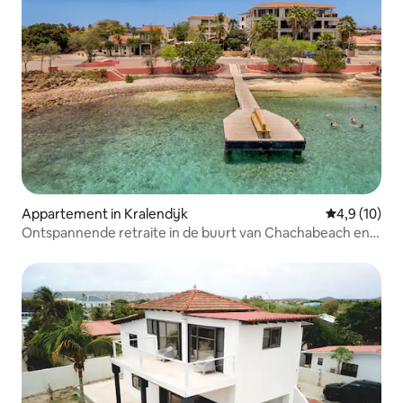
Appartement in Kralendijk
Gemiddelde b
4,9 (10)
Ontspannende retraite in de buurt van Chachabeach en
de stad!