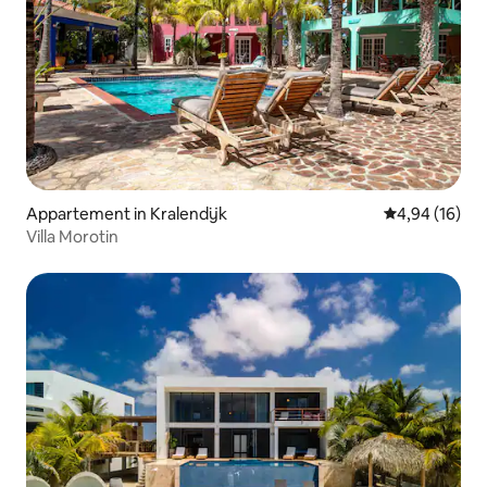
Appartement in Kralendijk
Gemiddelde be
4,94 (16)
Villa Morotin