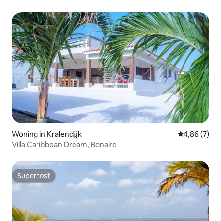
Woning in Kralendijk
Gemiddelde b
4,86 (7)
Villa Caribbean Dream, Bonaire
Superhost
Superhost