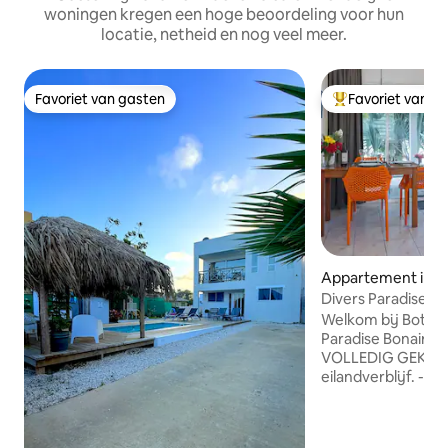
woningen kregen een hoge beoordeling voor hun
locatie, netheid en nog veel meer.
Favoriet van gasten
Favoriet van g
Favoriet van gasten
Topfavoriet van 
Appartement in Kr
Divers Paradise Bo
airconditioning - 
Welkom bij Bottom
Paradise Bonaire, 
VOLLEDIG GEKLI
eilandverblijf. - Ontworpen voor duikers
en snorkelaars - I
populaire duik- en
Spoeltank + beveil