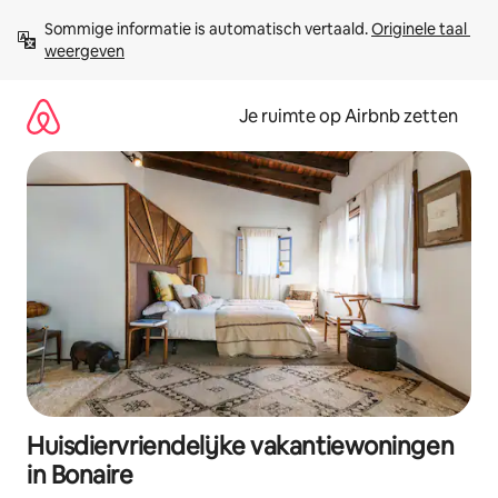
Ga
Sommige informatie is automatisch vertaald. 
Originele taal 
direct
weergeven
naar
inhoud
Je ruimte op Airbnb zetten
Huisdiervriendelijke vakantiewoningen
in Bonaire