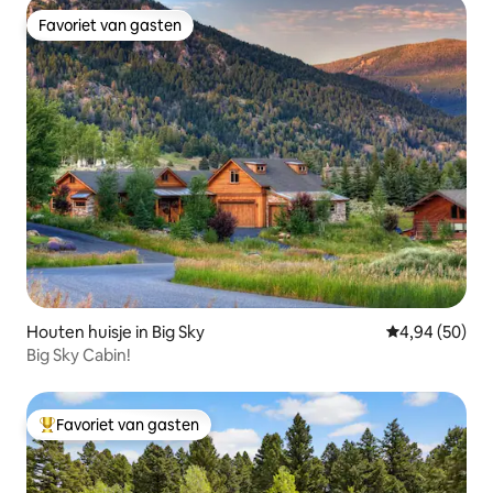
Favoriet van gasten
Favoriet van gasten
Houten huisje in Big Sky
Gemiddelde be
4,94 (50)
Big Sky Cabin!
Favoriet van gasten
Topfavoriet van gasten