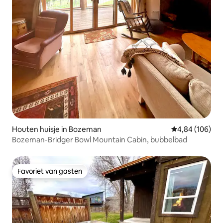
Houten huisje in Bozeman
Gemiddelde beo
4,84 (106)
Bozeman-Bridger Bowl Mountain Cabin, bubbelbad
Favoriet van gasten
Favoriet van gasten