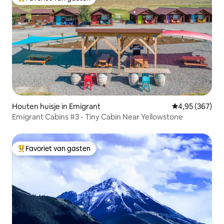
Topfavoriet van gasten
Houten huisje in Emigrant
Gemiddelde beo
4,95 (367)
Emigrant Cabins #3 - Tiny Cabin Near Yellowstone
Favoriet van gasten
Topfavoriet van gasten