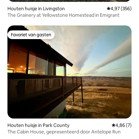
Houten huisje in Livingston
Gemiddelde beo
4,97 (356)
The Grainery at Yellowstone Homestead in Emigrant
Favoriet van gasten
Favoriet van gasten
Houten huisje in Park County
Gemiddelde b
4,86 (7)
The Cabin House, gepresenteerd door Antelope Run