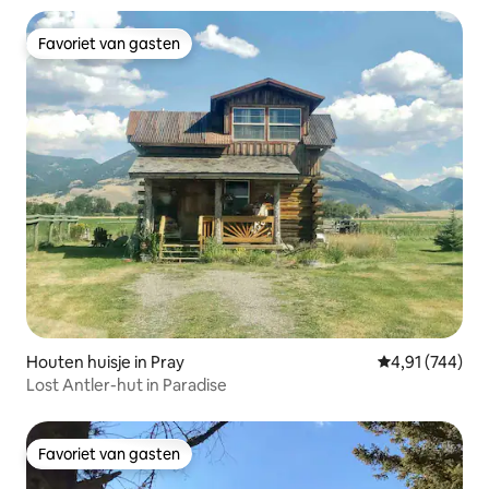
Favoriet van gasten
Favoriet van gasten
Houten huisje in Pray
Gemiddelde beo
4,91 (744)
Lost Antler-hut in Paradise
Favoriet van gasten
Favoriet van gasten