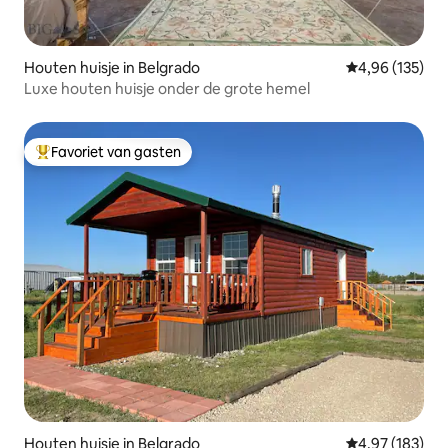
Houten huisje in Belgrado
Gemiddelde beo
4,96 (135)
Luxe houten huisje onder de grote hemel
Favoriet van gasten
Topfavoriet van gasten
Houten huisje in Belgrado
Gemiddelde beo
4,97 (183)