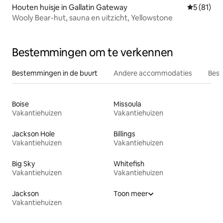
Houten huisje in Gallatin Gateway
Gemiddelde
5 (81)
Wooly Bear-hut, sauna en uitzicht, Yellowstone
Bestemmingen om te verkennen
Bestemmingen in de buurt
Andere accommodaties
Best
Boise
Missoula
Vakantiehuizen
Vakantiehuizen
Jackson Hole
Billings
Vakantiehuizen
Vakantiehuizen
Big Sky
Whitefish
Vakantiehuizen
Vakantiehuizen
Jackson
Toon meer
Vakantiehuizen