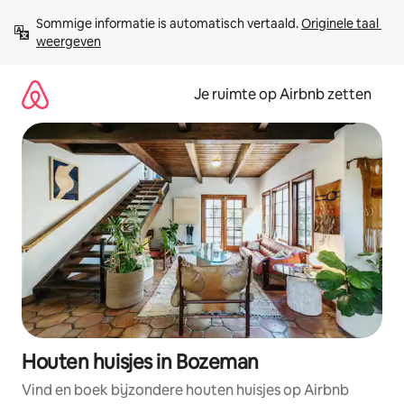
Ga
Sommige informatie is automatisch vertaald. 
Originele taal 
direct
weergeven
naar
inhoud
Je ruimte op Airbnb zetten
Houten huisjes in Bozeman
Vind en boek bijzondere houten huisjes op Airbnb