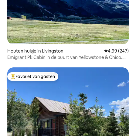
Houten huisje in Livingston
Gemiddelde beo
4,99 (247)
Emigrant Pk Cabin in de buurt van Yellowstone & Chico.
Huisdieren ok
Favoriet van gasten
Topfavoriet van gasten