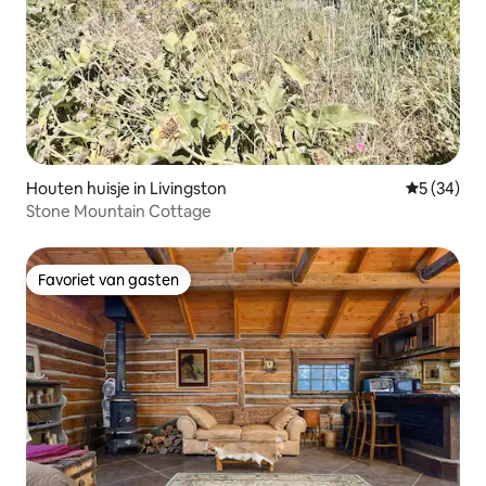
Houten huisje in Livingston
Gemiddelde
5 (34)
Stone Mountain Cottage
Favoriet van gasten
Favoriet van gasten