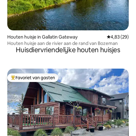
Houten huisje in Gallatin Gateway
Gemiddelde be
4,83 (29)
Houten huisje aan de rivier aan de rand van Bozeman
Huisdiervriendelijke houten huisjes
Favoriet van gasten
Topfavoriet van gasten