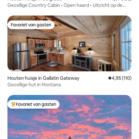
Gezellige Country Cabin • Open haard • Uitzicht op de
bergen
Favoriet van gasten
Favoriet van gasten
Houten huisje in Gallatin Gateway
Gemiddelde beo
4,95 (110)
Gezellige hut in Montana
Favoriet van gasten
Topfavoriet van gasten