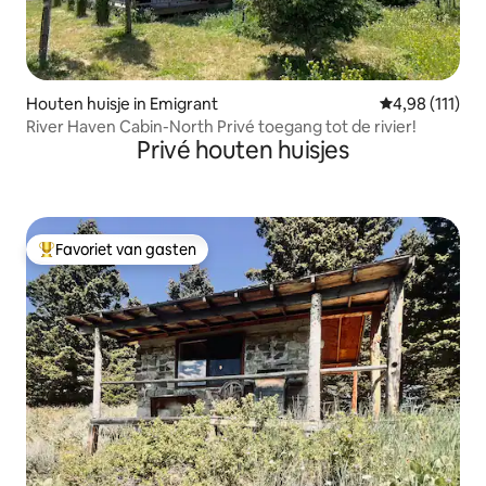
Houten huisje in Emigrant
Gemiddelde beo
4,98 (111)
River Haven Cabin-North Privé toegang tot de rivier!
Privé houten huisjes
Favoriet van gasten
Topfavoriet van gasten