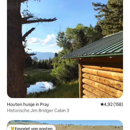
Houten huisje in Pray
Gemiddelde beo
4,92 (158)
Historische Jim Bridger Cabin 3
Favoriet van gasten