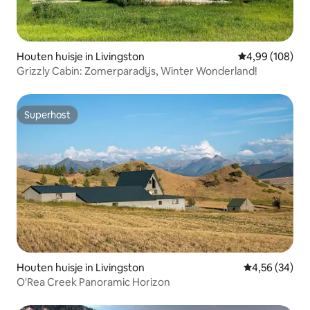
Houten huisje in Livingston
Gemiddelde beo
4,99 (108)
Grizzly Cabin: Zomerparadijs, Winter Wonderland!
Superhost
Superhost
Houten huisje in Livingston
Gemiddelde be
4,56 (34)
O'Rea Creek Panoramic Horizon