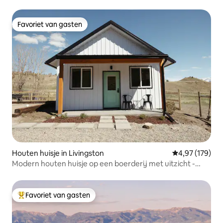
Favoriet van gasten
Favoriet van gasten
Houten huisje in Livingston
Gemiddelde beo
4,97 (179)
Modern houten huisje op een boerderij met uitzicht -
NIEUW & rustig
Favoriet van gasten
Topfavoriet van gasten