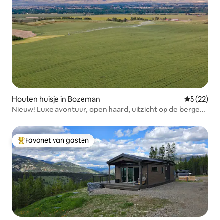
Houten huisje in Bozeman
Gemiddelde
5 (22)
Nieuw! Luxe avontuur, open haard, uitzicht op de bergen,
BZN
Favoriet van gasten
Topfavoriet van gasten