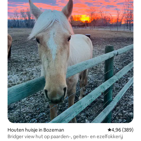
Houten huisje in Bozeman
Gemiddelde beo
4,96 (389)
Bridger view hut op paarden-, geiten- en ezelfokkerij