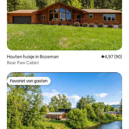
Houten huisje in Bozeman
Gemiddelde be
4,97 (90)
Bear Paw Cabin!
Favoriet van gasten
Favoriet van gasten