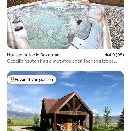
Houten huisje in Bozeman
Gemiddelde b
4,9 (98)
Gezellig houten huisje met afgelegen toegang tot de
Gallatin River
Favoriet van gasten
Topfavoriet van gasten