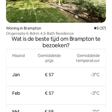
Woning in Brampton
Gemiddelde
5 (37)
Ongerepte 6-Bdrm 4,5-Bath Residence
Wat is de beste tijd om Brampton te
bezoeken?
Maand
Gemiddelde
Gemiddelde
prijs
temperatuur
Jan
€ 57
-3°C
Feb
€ 57
-3°C
Mrt
€ 58
2°C