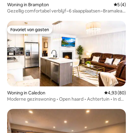
Woning in Brampton
Gemiddeld
5 (4)
Gezellig comfortabel verblijf~6 slaapplaatsen~Bramalea
stadscentrum
Favoriet van gasten
Favoriet van gasten
Woning in Caledon
Gemiddelde be
4,93 (80)
Moderne gezinswoning • Open haard • Achtertuin • In de
buurt van Brampton