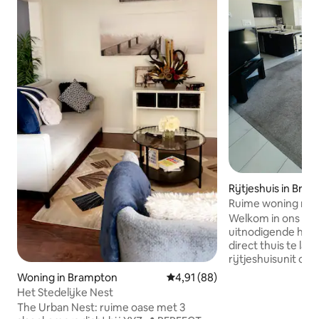
Rijtjeshuis in Bra
Ruime woning met 
badkamers, 2 park
Welkom in ons mod
tuin, snelle wifi
uitnodigende huis
direct thuis te la
rijtjeshuisunit op
slaapkamers en 3
Woning in Brampton
Gemiddelde beoordeling van 4,9
4,91 (88)
parkeerplaatsen, 
Het Stedelijke Nest
groepen en zakenr
The Urban Nest: ruime oase met 3
inrichting, volledi