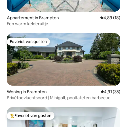
Appartement in Brampton
Gemiddelde be
4,89 (18)
Een warm kelderuitje.
Favoriet van gasten
Favoriet van gasten
Woning in Brampton
Gemiddelde be
4,91 (35)
Privétoevluchtsoord | Minigolf, pooltafel en barbecue
Favoriet van gasten
Topfavoriet van gasten