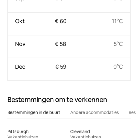
Okt
€ 60
11°C
Nov
€ 58
5°C
Dec
€ 59
0°C
Bestemmingen om te verkennen
Bestemmingen in de buurt
Andere accommodaties
Best
Pittsburgh
Cleveland
Vakantiehuizen
Vakantiehuizen