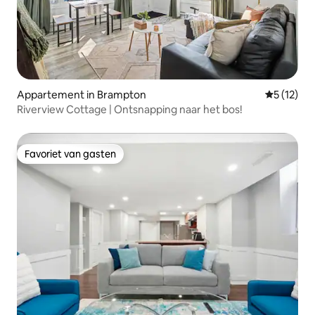
Appartement in Brampton
Gemiddelde
5 (12)
Riverview Cottage | Ontsnapping naar het bos!
Favoriet van gasten
Favoriet van gasten