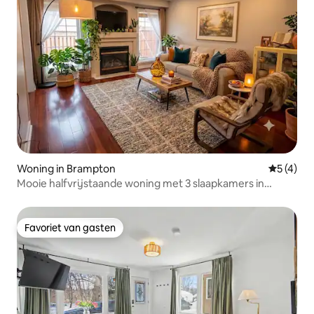
Woning in Brampton
Gemiddeld
5 (4)
Mooie halfvrijstaande woning met 3 slaapkamers in
Brampton
Favoriet van gasten
Favoriet van gasten