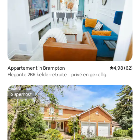
Appartement in Brampton
Gemiddelde be
4,98 (62)
Elegante 2BR kelderretraite – privé en gezellig.
Superhost
Superhost