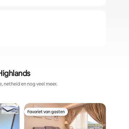
Highlands
, netheid en nog veel meer.
Appartem
Favoriet van gasten
Favorie
Favoriet van gasten
Favorie
Comforta
Penthou
🕯 Rustig 
rustige ruimte