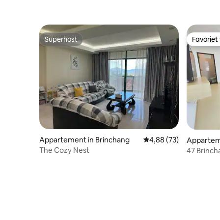
Superhost
Favoriet
Superhost
Favoriet
Appartement in Brinchang
Gemiddelde beoordeling
4,88 (73)
Appartem
The Cozy Nest
47 Brinch
personen/