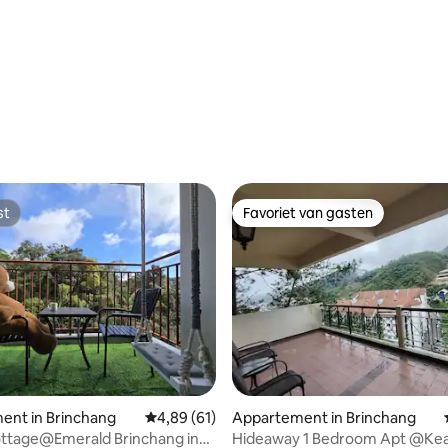
st
Favoriet van gasten
st
Favoriet van gasten
 van 4,84 uit 5, 50 recensies
ent in Brinchang
Gemiddelde beoordeling van 4,89 uit 5, 61 r
4,89 (61)
Appartement in Brinchang
ttage@Emerald Brinchang in
Hideaway 1 Bedroom Apt @Ke