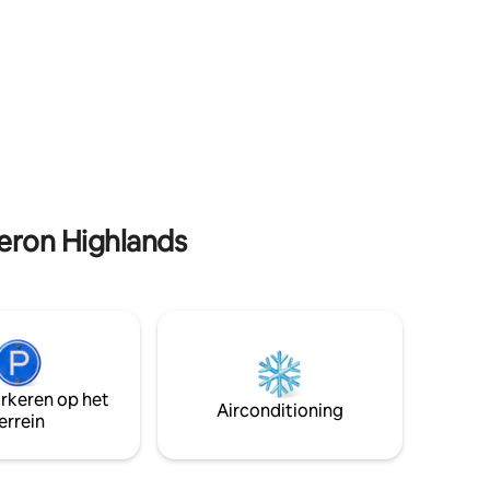
aarheid
eron Highlands
arkeren op het
Airconditioning
errein