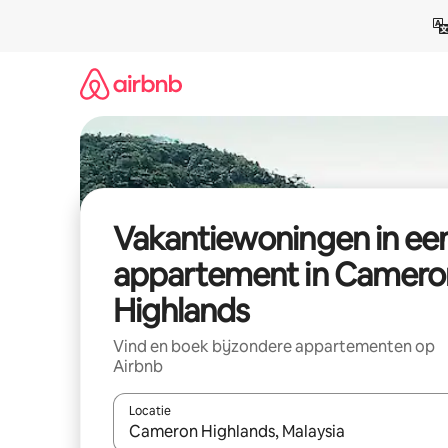
Ga
direct
naar
inhoud
Vakantiewoningen in ee
appartement in Camero
Highlands
Vind en boek bijzondere appartementen op
Airbnb
Locatie
Wanneer er suggesties beschikbaar zijn, maak je 