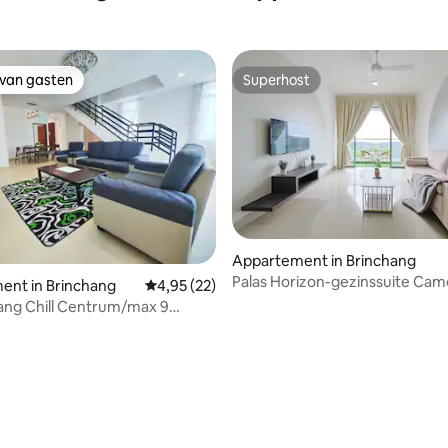
 van gasten
Superhost
 van gasten
Superhost
Appartement in Brinchang
Palas Horizon-gezinssuite Ca
 van 4,88 uit 5, 73 recensies
ent in Brinchang
Gemiddelde beoordeling van 4,95 uit 5, 22 r
4,95 (22)
Highlands
ang Chill Centrum/max 9
 3B4B/ familie