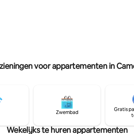
inchecken, laat uitchecken kan worden
n memorabele ervaring
geregeld op basis van beschikb
van 4,98 uit 5, 179 recensies
rzieningen voor appartementen in Cam
Gratis p
Zwembad
t
Wekelijks te huren appartementen