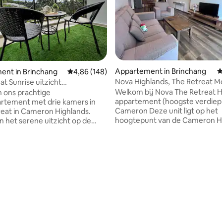
Appartement in Brinchang
G
ent in Brinchang
Gemiddelde beoordeling van 4,86 uit 5, 148 r
4,86 (148)
Nova Highlands, The Retreat M
at Sunrise uitzicht
view @ Cameron
p@Cameron highlands
Welkom bij Nova The Retreat H
 ons prachtige
appartement (hoogste verdiepi
rtement met drie kamers in
Cameron Deze unit ligt op het
eat in Cameron Highlands.
hoogtepunt van de Cameron Hi
n het serene uitzicht op de
het laagste temperatuurniveau
gen bijenboerderij en
Cameron Highlands met uitzich
kkende zonsopgangen vanuit
zonsopgang, berg- en bijenboe
t ingerichte toevluchtsoord.
Next Door is toeristische attractie :
ontworpen om kindvriendelijk
Bijenboerderij, vlinders,
n naadloze toegang te bieden
aardbeienboerderij, kea-
gelegen bezienswaardigheden,
boerderijmarkt, schapenopvan
 appartement de perfecte mix
pretpark, eetplein en winkelcen
rt en gemak. Of je nu op zoek
gratis parkeergelegenheid
 een rustig gezinsuitje of een
Waterdispenser Bewaker 24 uur **Vroeg
ijke verkenning, onze retraite