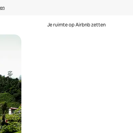
ven
Je ruimte op Airbnb zetten
ken of swipen.