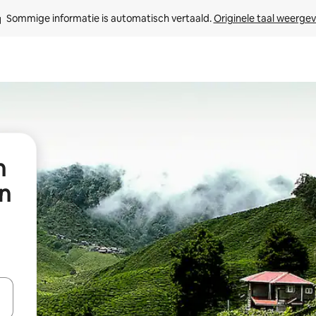
Sommige informatie is automatisch vertaald. 
Originele taal weerge
n
n
een keuze met je de pijltjestoetsen omhoog en omlaag, óf door te tik