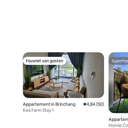
Favoriet van gasten
Superho
Favoriet van gasten
Superho
Appartement in Brinchang
Gemiddelde beoordeling
4,84 (50)
Kea Farm Stay 1
Appartem
Homie Co