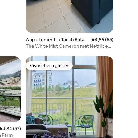
Appartement in Tanah Rata
Gemiddelde beoordelin
4,85 (65)
The White Mist Cameron met Netflix en
wifi
Favoriet van gasten
Favoriet van gasten
ecensies
Gemiddelde beoordeling van 4,84 uit 5, 57 recensies
4,84 (57)
a Farm