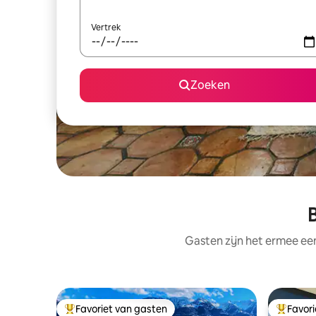
Vertrek
Zoeken
B
Gasten zijn het ermee e
Favoriet van gasten
Favor
Topfavoriet van gasten
Topfavor