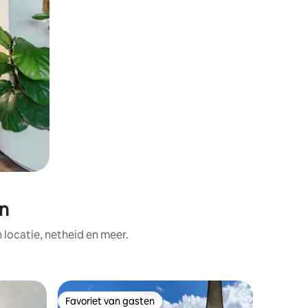
rn
ocatie, netheid en meer.
Apparte
Favoriet van gasten
Favor
Favoriet van gasten
Topfavo