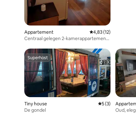
Appartement
Gemiddelde beoordelin
4,83 (12)
Centraal gelegen 2-kamerappartement
in het stadscentrum
Superhost
Superhost
Tiny house
Gemiddelde beoord
5 (3)
Apparte
De gondel
Oud, eleg