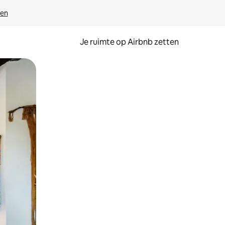
ven
Je ruimte op Airbnb zetten
ken of swipen.