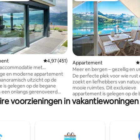
n 4,98 uit 5, 1.068 recensies
ment
Gemiddelde beoordeling van 4,97 uit 5, 451 
4,97 (451)
Appartement
G
accommodatie met
Meer en bergen – gezellig en u
ch uitzicht op het meer van
lige en moderne appartement
zolderappartement
De perfecte plek voor wie rust e
anoramisch uitzicht op de
zoekt en liefhebbers van natuu
 is gelegen op de begane
mooie ruimtes. Dit exclusieve
n een onlangs gerenoveerd
appartement is gelegen op de
is. Het ligt in een rustig deel
ire voorzieningen in vakantiewoningen 
verdieping van een volledig
orp en is het uitgangspunt voor
gerenoveerde vrijstaande boer
s naar bergen en meren. Ideaal
Wandelen of skiën … winkelen 
s. Terras met uitzicht op het
bezienswaardigheden bekijken
 ligstoelen, grote barbecue
Luzern of Interlaken ... of gew
anoramische kaart
genieten van het meer in zijn
ortingen) In de buurt: Krattigen
glinsterende kleuren. Omgeven door
 busstation (4 minuten lopen),