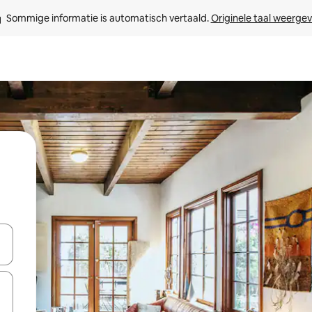
Sommige informatie is automatisch vertaald. 
Originele taal weerge
een keuze met je de pijltjestoetsen omhoog en omlaag, óf door te tik