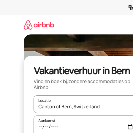
Ga
direct
naar
inhoud
Vakantieverhuur in Bern
Vind en boek bijzondere accommodaties op
Airbnb
Locatie
Wanneer er suggesties beschikbaar zijn, maak je 
Aankomst