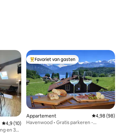
Favoriet van gasten
Topfavoriet van gasten
recensies
Appartement
Gemiddelde beoordelin
4,98 (98)
Havenwood • Gratis parkeren -
Gemiddelde beoordeling van 4,9 uit 5, 10 recensies
4,9 (10)
Airconditioning - Balkon - Uitzicht
ng en 3
t