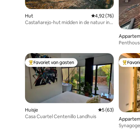
Hut
Gemiddelde beoordeling
4,92 (76)
Castañarejo-hut midden in de natuur in
Gredos
Apparte
Penthouse
buurt van
Favoriet van gasten
Favor
Topfavoriet van gasten
Topfavor
Huisje
Gemiddelde beoordel
5 (63)
Casa Cuartel Centenillo Landhuis
Apparte
Synagoge 