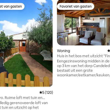
iet van gasten
Favoriet van gasten
iet van gasten
Favoriet van gasten
van 4,99 uit 5, 140 recensies
Woning
G
Huis in het bos met uitzicht "Fi
Cantuesos"
Eengezinswoning midden in de
op 3 km van het dorp Candeled
bestaat uit een grote
woonkamer/eetkamer/keuken,
tweepersoonskamers en twee
badkamers, gerangschikt op e
verdieping zonder helling (de 
Gemiddelde beoordeling van 5 uit 5, 120 r
5 (120)
de benedenverdieping wordt n
o. Ruime loft met tuin en
verhuurd). Gelegen in de omge
lledig gerenoveerde loft van
La Tijera, op een perceel van 
 tuin en uitzicht op het
bos op de berghelling met een