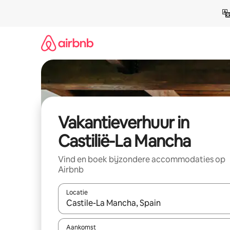
Ga
direct
naar
inhoud
Vakantieverhuur in
Castilië-La Mancha
Vind en boek bijzondere accommodaties op
Airbnb
Locatie
Wanneer er suggesties beschikbaar zijn, maak je 
Aankomst