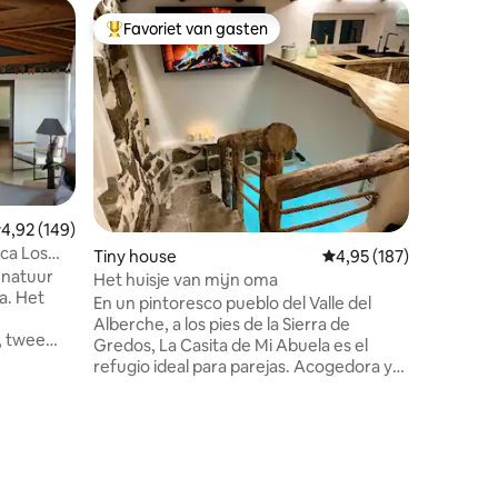
Huisje
Favoriet van gasten
Favorie
Topfavoriet van gasten
Favorie
Huisdierv
Cehegín
Ontspan i
een van 
Murcia, 
naast de
inrichtin
zeer spe
de tijd s
stel van 
emiddelde beoordeling van 4,92 uit 5, 149 recensies
4,92 (149)
uitgerus
nca Los
Tiny house
Gemiddelde beoordeling
4,95 (187)
slaapkam
 natuur
de meest 
Het huisje van mijn oma
a. Het
de privéj
En un pintoresco pueblo del Valle del
persoon v
Alberche, a los pies de la Sierra de
 twee
Gredos, La Casita de Mi Abuela es el
refugio ideal para parejas. Acogedora y
en enkele
única, cuenta con piscina climatizada con
ruimte op
hidromasaje en su interior, perfecto para
ecensies
iet
relajarse y disfrutar. Rodeada de rutas de
ving van
senderismo y cerca del río Alberche,
7000m2
donde podrás refrescarte en verano,
esta casita combina el encanto rural con