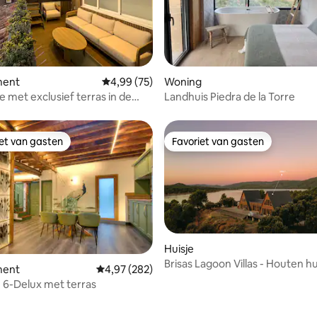
 van 4,92 uit 5, 76 recensies
ment
Gemiddelde beoordeling van 4,99 uit 5, 75 r
4,99 (75)
Woning
 met exclusief terras in de
Landhuis Piedra de la Torre
 Plaza Mayor
iet van gasten
Favoriet van gasten
iet van gasten
Favoriet van gasten
ing van 5 uit 5, 63 recensies
Huisje
Brisas Lagoon Villas - Houten h
ment
Gemiddelde beoordeling van 4,97 uit 5, 282 r
4,97 (282)
uitzicht op het meer
6-Delux met terras