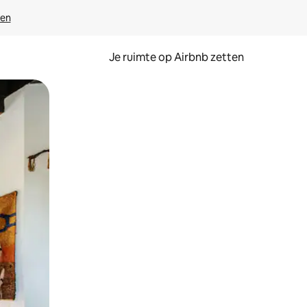
ven
Je ruimte op Airbnb zetten
ken of swipen.