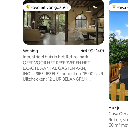
Favoriet van gasten
Favor
Topfavoriet van gasten
Topfavor
Woning
Gemiddelde beoordeling 
4,99 (140)
Industrieel huis in het Retiro-park
GEEF VOOR HET RESERVEREN HET
EXACTE AANTAL GASTEN AAN,
INCLUSIEF JEZELF. Inchecken: 15.00 UUR
Uitchecken: 12 UUR BELANGRIJK:
FEESTEN VERBODEN. VOLLEDIG
VERBODEN FOTOSHOOTS, FILMEN VOOR
FILMS, COMMERCIALS, YOUTUBE-
KANALEN, VLOGS, enz. IN PRINCIPE
OPNAMES van WELKE AARD dan ook,
Huisje
behalve die voor persoonlijk gebruik.
Casa Cerv
VERBODEN WERKVERGADERINGEN,
uitzicht
Ruime, vo
evenementen, commerciële
60 m² met
presentaties. De Spaanse wet vereist dat