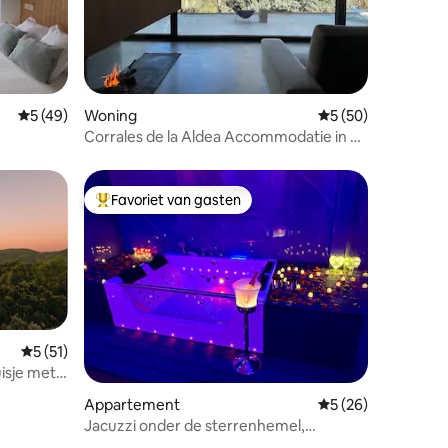
ecensies
Gemiddelde beoordeling van 5 uit 5, 49 recensies
5 (49)
Woning
Gemiddelde beoorde
5 (50)
Corrales de la Aldea Accommodatie in de
natuur
Favoriet van gasten
Topfavoriet van gasten
Gemiddelde beoordeling van 5 uit 5, 51 recensies
5 (51)
uisje met
ecensies
Appartement
Gemiddelde beoorde
5 (26)
Jacuzzi onder de sterrenhemel,
romantisch uitje