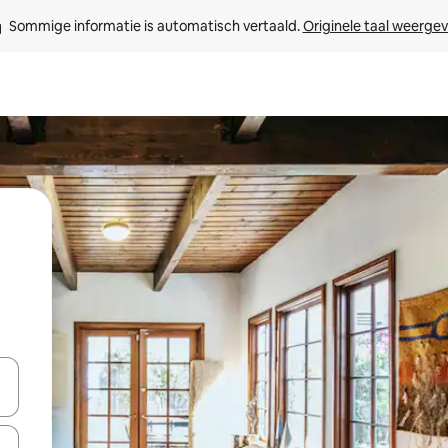
Sommige informatie is automatisch vertaald. 
Originele taal weerge
een keuze met je de pijltjestoetsen omhoog en omlaag, óf door te tik