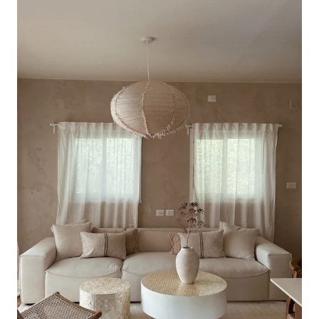
Trumpeldor-begraafplaats. Bekende, en
laatste rustplaats voor Israëlische
legendes, Bialik, Dizengoff, Arik Einstein
en anderen, dit is een echt speciale
locatie een stukje Israëlische
geschiedenis. Het wordt gezocht door
geschiedenis-buffen en kleine groepen,
maar blijft rustig, waardoor een
ontspannende, privé en rustige
omgeving mogelijk is. We vinden het
een opvallend en mooi uitzicht, maar
aarzel niet als je nog vragen hebt.