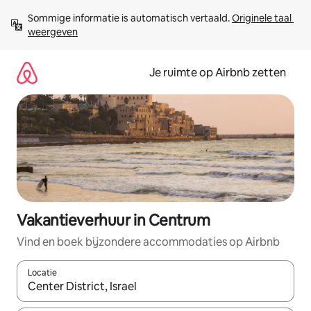
Ga
Sommige informatie is automatisch vertaald. 
Originele taal 
direct
weergeven
naar
inhoud
Je ruimte op Airbnb zetten
Vakantieverhuur in Centrum
Vind en boek bijzondere accommodaties op Airbnb
Locatie
Wanneer er suggesties beschikbaar zijn, maak je een keuze met