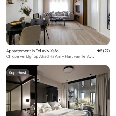
Appartement in Tel Aviv-Yafo
Gemiddelde
5 (27)
Chique verblijf op Ahad Ha'Am – Hart van Tel Aviv!
Superhost
Superhost