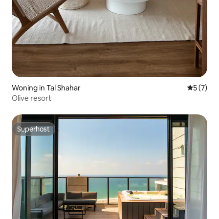
Woning in Tal Shahar
Gemiddeld
5 (7)
Olive resort
Superhost
Superhost