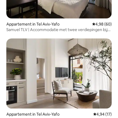
Appartement in Tel Aviv-Yafo
Gemiddelde be
4,98 (60)
Samuel TLV | Accommodatie met twee verdiepingen bij
het strand
Appartement in Tel Aviv-Yafo
Gemiddelde be
4,94 (17)