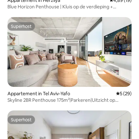
Appartement in Herzliya
Gemiddelde be
4,89 (19)
Blue Horizon Penthouse | Kluis op de verdieping +
schuilplaats
Superhost
Superhost
Appartement in Tel Aviv-Yafo
Gemiddelde
5 (29)
Skyline 2BR Penthouse 175m²|Parkeren|Uitzicht op
zee|Fitnessruimte
Superhost
Superhost