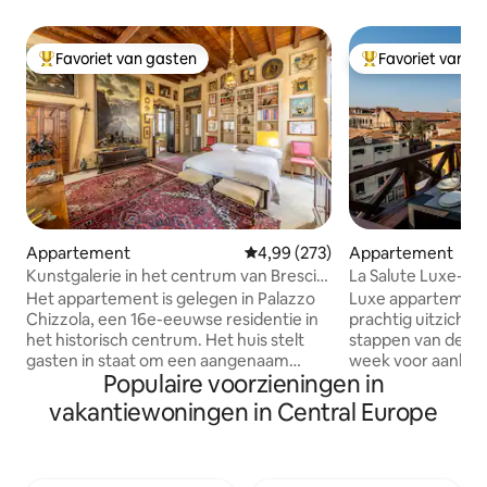
Favoriet van gasten
Favoriet van g
Topfavoriet van gasten
Topfavoriet van 
Appartement
Gemiddelde beoordeling van 4,99
4,99 (273)
Appartement
Kunstgalerie in het centrum van Brescia
La Salute Luxe-a
- Dogeshouse
Het appartement is gelegen in Palazzo
Luxe appartement
Chizzola, een 16e-eeuwse residentie in
prachtig uitzicht,
het historisch centrum. Het huis stelt
stappen van de Chies
gasten in staat om een aangenaam
week voor aankom
Populaire voorzieningen in
verblijf door te brengen
om het legitimatie
ondergedompeld in een sfeer van
verstrekken, same
vakantiewoningen in Central Europe
vervlogen tijden. De representatieve
de schoonmaakkos
ruimtes geven de mogelijkheid om van
groep) en de toeri
het huis een 'business lounge' te maken,
gegevens worden 
zowel voor vergaderingen op het terrein
de politie en de gemeent