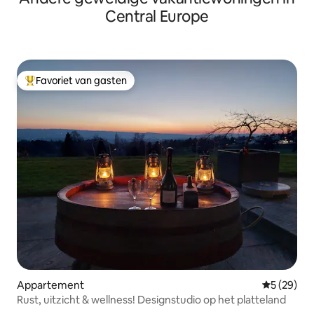
Central Europe
Favoriet van gasten
Topfavoriet van gasten
Appartement
Gemiddelde
5 (29)
Rust, uitzicht & wellness! Designstudio op het platteland