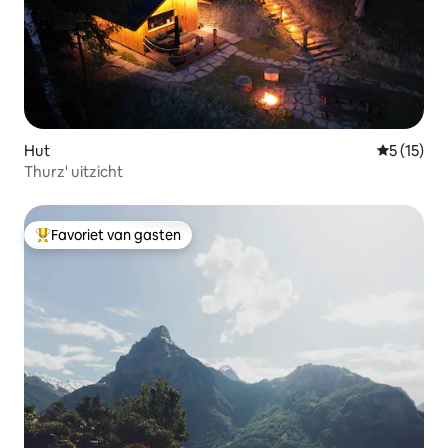
Hut
Gemiddelde
5 (15)
Thurz' uitzicht
Favoriet van gasten
Topfavoriet van gasten