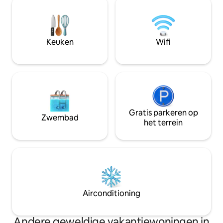
als voor videogesprekken. Het huis is
zijn liften zeldza
gelegen op een paar stappen van
treden, maar niet te
plaatsen van historisch en artistiek
bagagebezorgserv
belang zoals Teatro Grande e Sociale,
het appartement. Er is een bagage
Keuken
Wifi
Pinacoteca, Museo Santa Giulia, Duomo.
opslagruimte
Gratis parkeren op
Zwembad
het terrein
Airconditioning
Andere geweldige vakantiewoningen in