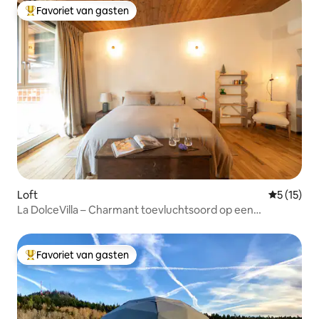
Favoriet van gasten
Topfavoriet van gasten
Loft
Gemiddelde
5 (15)
La DolceVilla – Charmant toevluchtsoord op een
wijnlandgoed
Favoriet van gasten
Topfavoriet van gasten