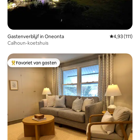
Gastenverblijf in Oneonta
Gemiddelde be
4,93 (111)
Calhoun-koetshuis
Favoriet van gasten
Topfavoriet van gasten