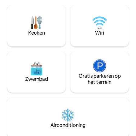
Verken leuke steden als Margaretville en
voor stellen, solo
Andes. Verkoelende bergbriesjes
huisdieren die g
zorgen voor airco - met een boost van
Momenteel brengt
een plafondventilator en draagbare
8% omzetbelasting
ventilatoren. De Loft is een gezellige,
brengt Yates Cou
privéplek om tot rust te komen op een
toeristenbelasting
Keuken
Wifi
rustige locatie aan de berg. Super
toegevoegd aan he
besparingen op langer verblijf! Heel veel
betaalt wanneer j
te doen! Of helemaal niets doen!
reserveert. Sorry.
Gratis parkeren op
Zwembad
het terrein
Airconditioning