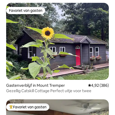
Favoriet van gasten
Favoriet van gasten
Gastenverblijf in Mount Tremper
Gemiddelde beo
4,92 (386)
Gezellig Catskill Cottage Perfect uitje voor twee
Favoriet van gasten
Topfavoriet van gasten