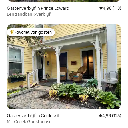
Gastenverblijf in Prince Edward
Gemiddelde beo
4,98 (113)
Een zandbank-verblijf
Favoriet van gasten
Topfavoriet van gasten
Gastenverblijf in Cobleskill
Gemiddelde beo
4,99 (125)
Mill Creek Guesthouse