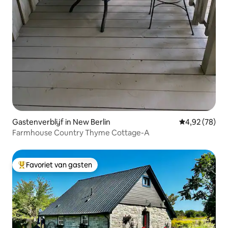
Gastenverblijf in New Berlin
Gemiddelde be
4,92 (78)
Farmhouse Country Thyme Cottage-A
Favoriet van gasten
Topfavoriet van gasten