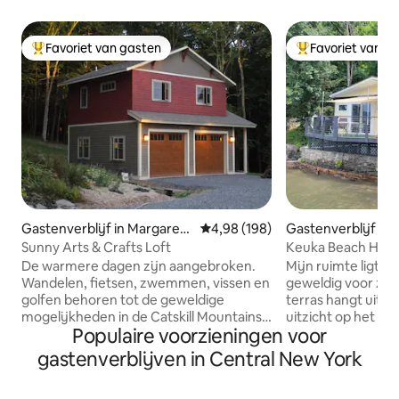
Favoriet van gasten
Favoriet van g
Topfavoriet van gasten
Topfavoriet van 
Gastenverblijf in Margaretv
Gemiddelde beoordeling van 4,98
4,98 (198)
Gastenverblijf in 
ille
k
Sunny Arts & Crafts Loft
Keuka Beach House
best!
De warmere dagen zijn aangebroken.
Mijn ruimte ligt d
Wandelen, fietsen, zwemmen, vissen en
geweldig voor zom
golfen behoren tot de geweldige
terras hangt uit o
mogelijkheden in de Catskill Mountains!
uitzicht op het stra
Populaire voorzieningen voor
Of ontspan gewoon bij de vuurplaats. Er
de buitenactivitei
zijn nog enkele geweldige
wandelpad op vijf
gastenverblijven in Central New York
zomerdatums beschikbaar. Het is nooit
het huis, fietsen
te vroeg om voor de herfst te plannen.
en kanoën. Het is