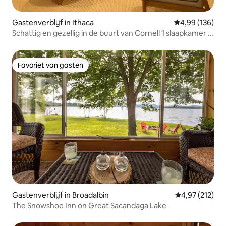
Gastenverblijf in Ithaca
Gemiddelde beo
4,99 (136)
Schattig en gezellig in de buurt van Cornell 1 slaapkamer 1
badkamer
Favoriet van gasten
Favoriet van gasten
Gastenverblijf in Broadalbin
Gemiddelde beo
4,97 (212)
The Snowshoe Inn on Great Sacandaga Lake