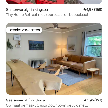
Gastenverblijf in Kingston
Gemiddelde beo
4,98 (158)
Tiny Home Retreat met vuurplaats en bubbelbad!
Favoriet van gasten
Favoriet van gasten
Gastenverblijf in Ithaca
Gemiddelde beo
4,95 (127)
Op maat gemaakt Casita Downtown gevuld met