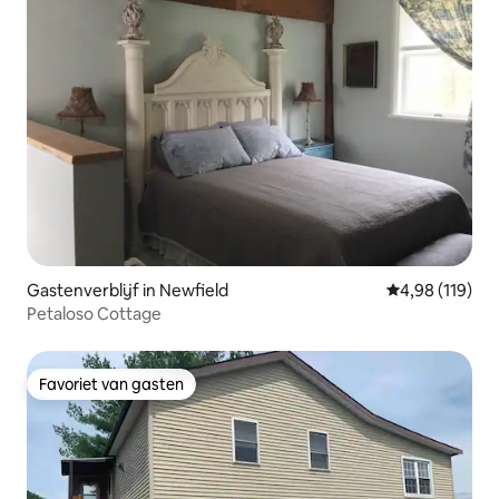
Gastenverblijf in Newfield
Gemiddelde beo
4,98 (119)
Petaloso Cottage
Favoriet van gasten
Favoriet van gasten