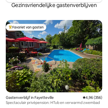
Gezinsvriendelijke gastenverblijven
Favoriet van gasten
Topfavoriet van gasten
Gastenverblijf in Fayetteville
Gemiddelde beo
4,96 (356)
Spectaculair privépension: HTub en verwarmd zwembad