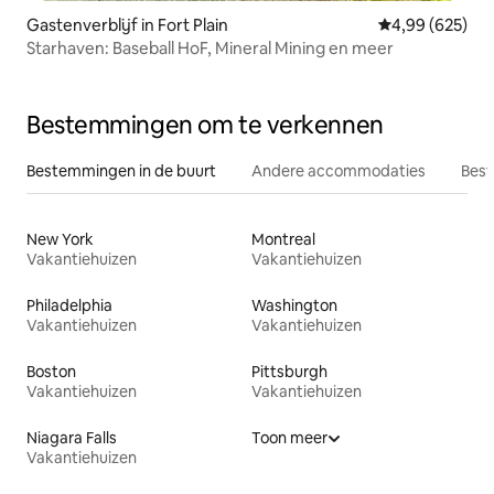
Gastenverblijf in Fort Plain
Gemiddelde beo
4,99 (625)
Starhaven: Baseball HoF, Mineral Mining en meer
Bestemmingen om te verkennen
Bestemmingen in de buurt
Andere accommodaties
Best
New York
Montreal
Vakantiehuizen
Vakantiehuizen
Philadelphia
Washington
Vakantiehuizen
Vakantiehuizen
Boston
Pittsburgh
Vakantiehuizen
Vakantiehuizen
Niagara Falls
Toon meer
Vakantiehuizen