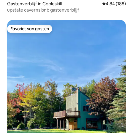
Gastenverblijf in Cobleskill
Gemiddelde beo
4,84 (188)
upstate caverns bnb gastenverblijf
Favoriet van gasten
Favoriet van gasten