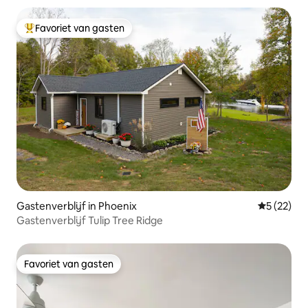
Favoriet van gasten
Topfavoriet van gasten
Gastenverblijf in Phoenix
Gemiddelde
5 (22)
Gastenverblijf Tulip Tree Ridge
Favoriet van gasten
Favoriet van gasten