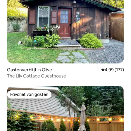
Gastenverblijf in Olive
Gemiddelde beo
4,99 (177)
The Lily Cottage Guesthouse
Favoriet van gasten
Favoriet van gasten