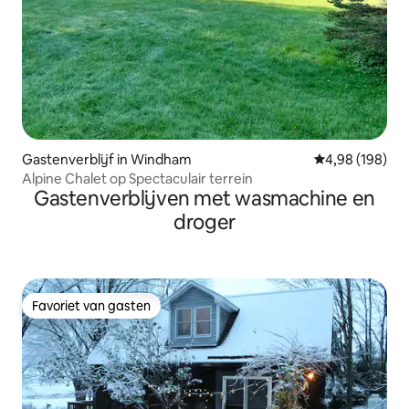
Gastenverblijf in Windham
Gemiddelde beo
4,98 (198)
Alpine Chalet op Spectaculair terrein
Gastenverblijven met wasmachine en
droger
Favoriet van gasten
Favoriet van gasten