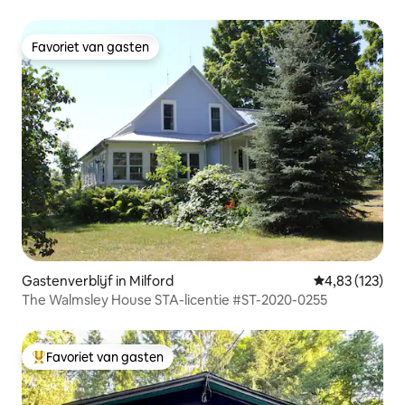
natuurlijk licht
Favoriet van gasten
Favoriet van gasten
Gastenverblijf in Milford
Gemiddelde beo
4,83 (123)
The Walmsley House STA-licentie #ST-2020-0255
Favoriet van gasten
Topfavoriet van gasten