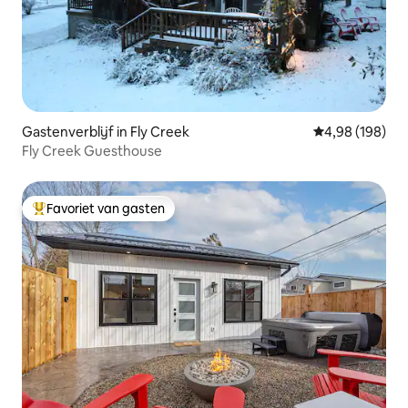
Gastenverblijf in Fly Creek
Gemiddelde beo
4,98 (198)
Fly Creek Guesthouse
Favoriet van gasten
Topfavoriet van gasten