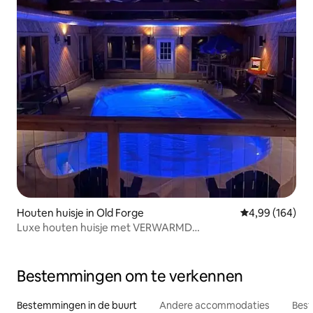
Houten huisje in Old Forge
Gemiddelde beo
4,99 (164)
Luxe houten huisje met VERWARMD
ZOUTWATERZWEMBAD
Bestemmingen om te verkennen
Bestemmingen in de buurt
Andere accommodaties
Best