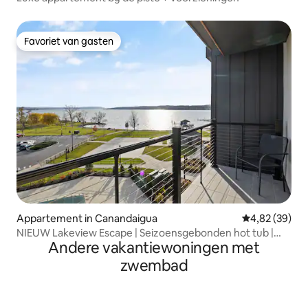
Favoriet van gasten
Favoriet van gasten
Appartement in Canandaigua
Gemiddelde be
4,82 (39)
NIEUW Lakeview Escape | Seizoensgebonden hot tub |
Andere vakantiewoningen met
Aan het zwembad
zwembad