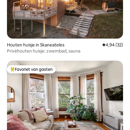
Houten huisje in Skaneateles
Gemiddelde be
4,94 (32)
Privéhouten huisje: zwembad, sauna
Favoriet van gasten
Topfavoriet van gasten