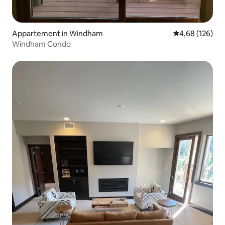
Appartement in Windham
Gemiddelde beo
4,68 (126)
Windham Condo