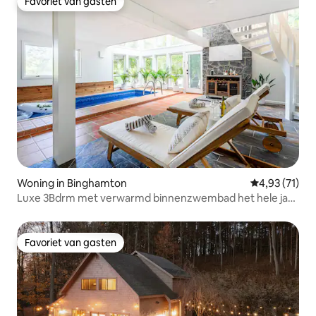
Favoriet van gasten
Favoriet van gasten
Woning in Binghamton
Gemiddelde be
4,93 (71)
Luxe 3Bdrm met verwarmd binnenzwembad het hele jaar
door
Favoriet van gasten
Favoriet van gasten