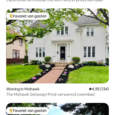
Favoriet van gasten
Topfavoriet van gasten
Woning in Mohawk
Gemiddelde beo
4,95 (134)
The Mohawk Getaway! Privé verwarmd zwembad
Favoriet van gasten
Topfavoriet van gasten