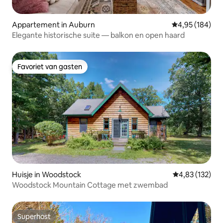
Appartement in Auburn
Gemiddelde beo
4,95 (184)
Elegante historische suite — balkon en open haard
Favoriet van gasten
Favoriet van gasten
Huisje in Woodstock
Gemiddelde beo
4,83 (132)
Woodstock Mountain Cottage met zwembad
Superhost
Superhost