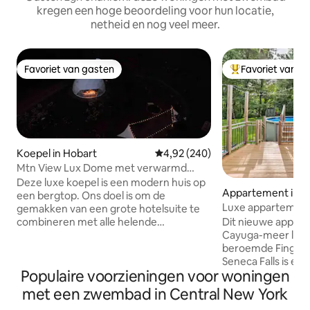
kregen een hoge beoordeling voor hun locatie,
netheid en nog veel meer.
Favoriet van gasten
Favoriet van g
Favoriet van gasten
Topfavoriet van 
Koepel in Hobart
Gemiddelde beoordeling van 4,92
4,92 (240)
Mtn View Lux Dome met verwarmd
dompelbad
Deze luxe koepel is een modern huis op
Appartement in Se
een bergtop. Ons doel is om de
Luxe appartement
gemakken van een grote hotelsuite te
een privézwemba
combineren met alle helende
Dit nieuwe appar
kwaliteiten van de natuur. Ga naar
Cayuga-meer ligt 
buiten of wandel door onze eigen paden
beroemde Finger 
die leiden naar een vijver en een beek in
Seneca Falls is een
Populaire voorzieningen voor woningen
het bos. Geschikt voor
rustige gemeens
langetermijnverblijven in WFH! We
tientallen wijnhu
met een zwembad in Central New York
hebben glasvezelinternet (ethernet
parken, mogelijkh