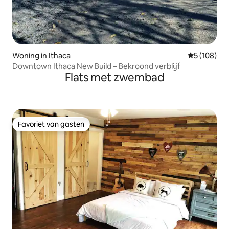
Woning in Ithaca
Gemiddelde 
5 (108)
Downtown Ithaca New Build – Bekroond verblijf
Flats met zwembad
Favoriet van gasten
Favoriet van gasten