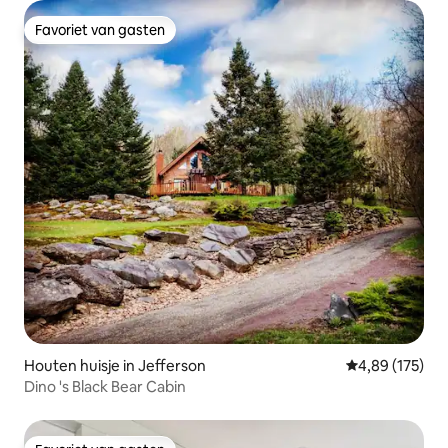
Favoriet van gasten
Favoriet van gasten
Houten huisje in Jefferson
Gemiddelde beo
4,89 (175)
Dino 's Black Bear Cabin