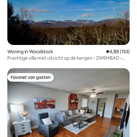
Woning in Woodstock
Gemiddelde beo
4,88 (153)
Prachtige villa met uitzicht op de bergen • ZWEMBAD •
bubbelbad • barbecue!
Favoriet van gasten
Favoriet van gasten