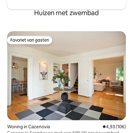
Huizen met zwembad
Favoriet van gasten
Favoriet van gasten
Woning in Cazenovia
Gemiddelde beo
4,93 (106)
Cazenovia Farmhouse met een NIEUW privézwembad