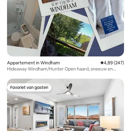
Appartement in Windham
Gemiddelde beo
4,89 (247)
Hideaway Windham/Hunter Open haard, sneeuw en
skiën
Favoriet van gasten
Favoriet van gasten