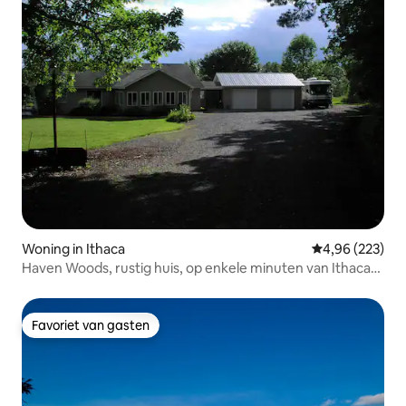
Woning in Ithaca
Gemiddelde beo
4,96 (223)
Haven Woods, rustig huis, op enkele minuten van Ithaca
met airconditioning
Favoriet van gasten
Favoriet van gasten