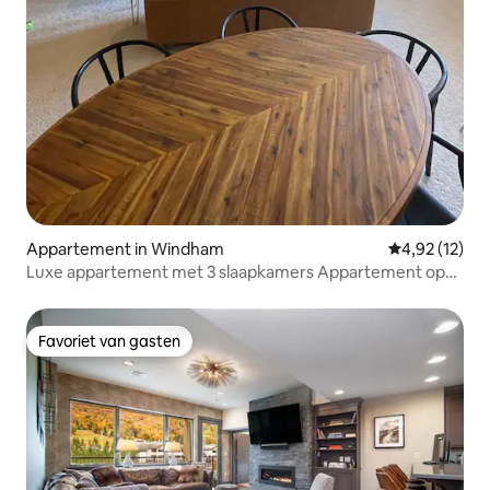
Appartement in Windham
Gemiddelde be
4,92 (12)
Luxe appartement met 3 slaapkamers Appartement op
Windham Mountain
Favoriet van gasten
Favoriet van gasten