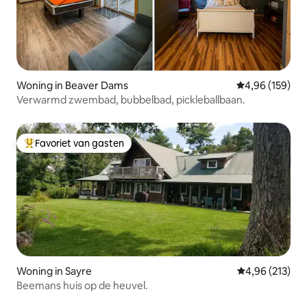
Woning in Beaver Dams
Gemiddelde beo
4,96 (159)
Verwarmd zwembad, bubbelbad, pickleballbaan.
Favoriet van gasten
Topfavoriet van gasten
Woning in Sayre
Gemiddelde beo
4,96 (213)
Beemans huis op de heuvel.