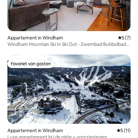
Appartement in Windham
Gemiddeld
5 (7)
Windham Mountain Ski In Ski Out - Zwembad Bubbelbad
Fitnessruimte
Favoriet van gasten
Favoriet van gasten
Appartement in Windham
Gemiddeld
5 (11)
Luxe appartement bij de piste + voorzieningen