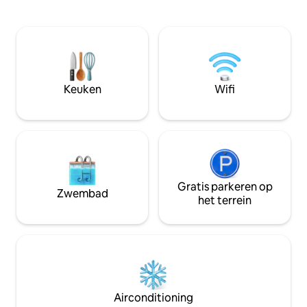
beschikbaar) en veel ruimte voor jouw
vissen en nog vee
opstelling. Wandel door het pand tijdens
vakantieparadijs e
de lunch of spring in het verwarmde
National Women's 
dompelbad tussen de gesprekken door.
eigen balkon met u
Vraag me naar een speciaal aanbod voor
Privézwembad, terr
langetermijnverblijven. (14 dagen +)
slaapkamers, voll
badkamer, enorm
Keuken
Wifi
HD-tv's in woonk
snelle wifi voor al
Gratis parkeren op
Zwembad
het terrein
Airconditioning