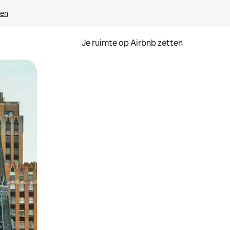
ven
Je ruimte op Airbnb zetten
ken of swipen.