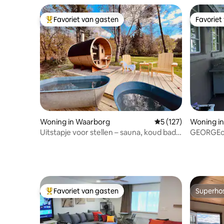
Favoriet van gasten
Favoriet
Topfavoriet van gasten
Favoriet
Woning in Waarborg
Gemiddelde beoordel
5 (127)
Woning i
Uitstapje voor stellen – sauna, koud bad,
GEORGEou
bubbelbad, e-bikes
Favoriet van gasten
Superho
Topfavoriet van gasten
Superho