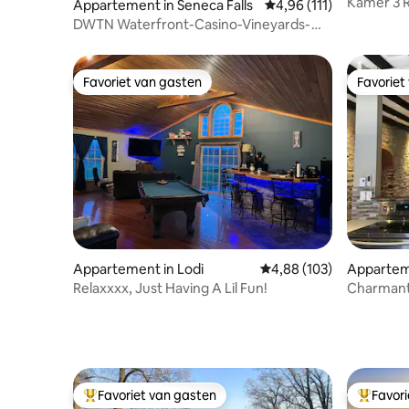
Kamer 3 R
Appartement in Seneca Falls
Gemiddelde beoordeling
4,96 (111)
DWTN Waterfront-Casino-Vineyards-
New Design
Favoriet van gasten
Favoriet
Favoriet van gasten
Favoriet
Appartement in Lodi
Gemiddelde beoordeling 
4,88 (103)
Appartem
Relaxxxx, Just Having A Lil Fun!
Charmante
Ontario
Favoriet van gasten
Favor
Topfavoriet van gasten
Topfavor