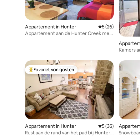
Appartement in Hunter
Gemiddelde beoordel
5 (26)
Appartement aan de Hunter Creek met
uitzicht op de bergen
Apparteme
Kamers aa
Eagle Bay 
Favoriet van gasten
Topfavoriet van gasten
Appartement in Hunter
Gemiddelde beoordel
5 (36)
Appartem
Rust aan de rand van het pad bij Hunter
Snowboar
Mountain
condo