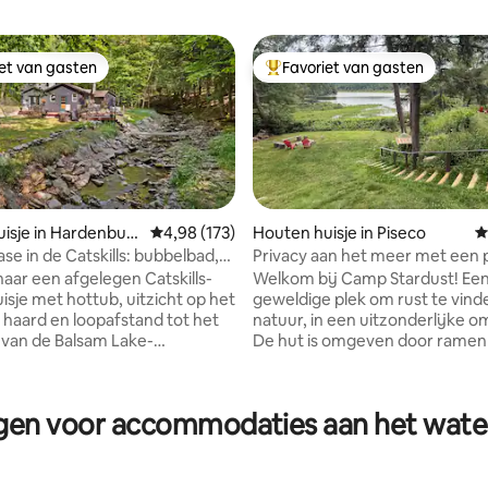
iet van gasten
Favoriet van gasten
iet van gasten
Topfavoriet van gasten
isje in Hardenbur
Gemiddelde beoordeling van 4,98 uit 5, 173 r
4,98 (173)
Houten huisje in Piseco
G
se in de Catskills: bubbelbad,
Privacy aan het meer met een 
, beek, ontspannen
uitzicht
aar een afgelegen Catskills-
Welkom bij Camp Stardust! Ee
van 4,97 uit 5, 169 recensies
isje met hottub, uitzicht op het
geweldige plek om rust te vind
 haard en loopafstand tot het
natuur, in een uitzonderlijke 
 van de Balsam Lake-
De hut is omgeven door ramen 
 de hottub
een panoramisch uitzicht en f
sterren, geniet van koffie op
waarnemingen van wilde dieren
s naast een kabbelend beekje
van uitstekende kajakken met
ngen voor accommodaties aan het water
t rust bij de historische open
gemakkelijke toegang vanuit je
0 minuten naar
boothuis. BELANGRIJK: onze geweldige
 Mountain om te skiën, te
housekeeper is op maandag en 
 wandelen en dagen door te
beschikbaar. Dus - wij bieden verblijven