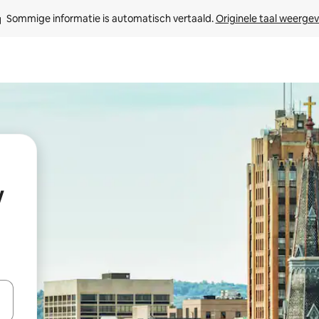
Sommige informatie is automatisch vertaald. 
Originele taal weerge
w
een keuze met je de pijltjestoetsen omhoog en omlaag, óf door te tik