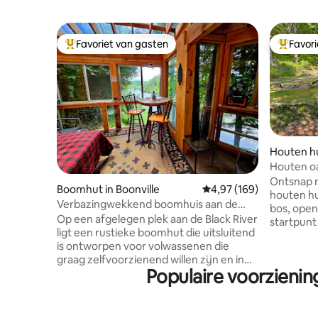
Favoriet van gasten
Favor
Topfavoriet van gasten
Topfavor
Houten hu
gh
Houten oa
wandelen
Ontsnap n
Boomhut in Boonville
Gemiddelde beoordeling 
4,97 (169)
houten hu
Verbazingwekkend boomhuis aan de
bos, open
Black River in de buurt van Old Forge
Op een afgelegen plek aan de Black River
startpunt
ligt een rustieke boomhut die uitsluitend
wandelroute. Ontspan in
is ontworpen voor volwassenen die
onder de 
graag zelfvoorzienend willen zijn en in
het terra
Populaire voorzieni
contact willen komen met Moeder
en kom to
Natuur. Glamping op zijn best! Het zeer
haard uit 1920. Slechts 1
privé Tree House ligt op een heuvel met
Belleayre
uitzicht op de rustige rivier. De
tuben, te