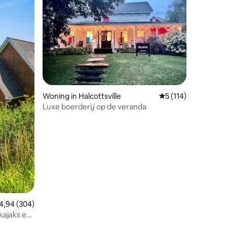
Woning in Halcottsville
Gemiddelde beoordel
5 (114)
Luxe boerderij op de veranda
ecensies
emiddelde beoordeling van 4,94 uit 5, 304 recensies
4,94 (304)
kajaks en