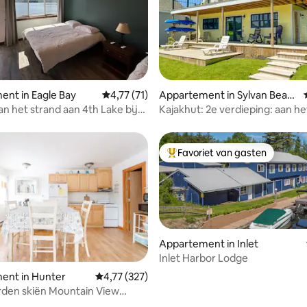
ing van 5 uit 5, 26 recensies
nt in Eagle Bay
Gemiddelde beoordeling van 4,77 uit 5, 71 
4,77 (71)
Appartement in Sylvan Beac
h
n het strand aan 4th Lake bij
Kajakhut: 2e verdieping: aan h
Village
met aanlegsteiger, centrum
Favoriet van gasten
Topfavoriet van gasten
Appartement in Inlet
Inlet Harbor Lodge
ing van 5 uit 5, 36 recensies
ent in Hunter
Gemiddelde beoordeling van 4,77 uit 5, 327 r
4,77 (327)
den skiën Mountain View