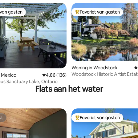
 van gasten
Favoriet van gasten
 van gasten
Topfavoriet van gasten
Woning in Woodstock
G
Woodstock Historic Artist Estat
ing van 5 uit 5, 127 recensies
n Mexico
Gemiddelde beoordeling van 4,86 uit 5, 136 r
4,86 (136)
Pond House
s Sanctuary Lake, Ontario
Flats aan het water
st
Favoriet van gasten
st
Topfavoriet van gasten