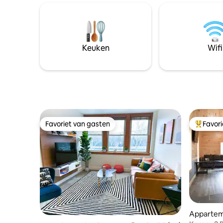
schilderachtige boomhut heeft aan vijf
brengen aan he
zijden glas en schermen om uit te kijken
uitstapjes
op de rivier. Deze is gebouwd rondom
familiewe
bomen, maar je komt binnen vanaf de
skiweeken
begane grond. Er is een powerpack
hele jaar door. Welkom bij 
Keuken
Wifi
beschikbaar om mobiele telefoons op te
Oasis!
laden en koffie te zetten. Ontspan bij
een kampvuur aan de rivier.
Favoriet van gasten
Favor
Favoriet van gasten
Topfavor
Apparteme