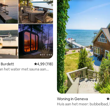
van 4,95 uit 5, 220 recensies
 Burdett
Gemiddelde beoordeling van 4,99 uit 5, 118 r
4,99 (118)
n het water met sauna aan
ake FLX
Woning in Geneva
G
Huis aan het meer: bubbelbad, 
vuurplaats