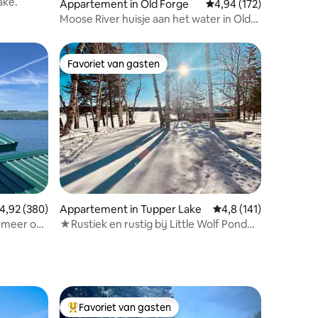
ake.
Appartement in Old Forge
Gemiddelde beoordeling
4,94 (172)
Moose River huisje aan het water in Old
Forge
Favoriet van gasten
Favoriet van gasten
ecensies
emiddelde beoordeling van 4,92 uit 5, 380 recensies
4,92 (380)
Appartement in Tupper Lake
Gemiddelde beoordelin
4,8 (141)
t meer op
★Rustiek en rustig bij Little Wolf Pond★
| Vuurplaats
Favoriet van gasten
Topfavoriet van gasten