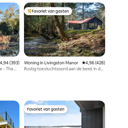
Favoriet van gasten
Topfavoriet van gasten
emiddelde beoordeling van 4,94 uit 5, 393 recensies
4,94 (393)
Woning in Livingston Manor
Gemiddelde beoordeling
4,96 (428)
e - The
Rustig toevluchtsoord aan de beek in de
ecensies
buurt van Livingston Manor
Favoriet van gasten
Favoriet van gasten