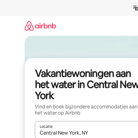
Ga
direct
naar
inhoud
Vakantiewoningen aan
het water in Central Ne
York
Vind en boek bijzondere accommodaties aan
het water op Airbnb
Locatie
Wanneer er suggesties beschikbaar zijn, maak je 