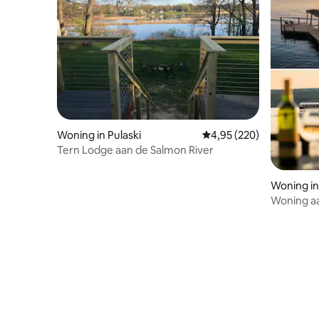
Woning in Pulaski
Gemiddelde beoordeling 
4,95 (220)
Tern Lodge aan de Salmon River
Woning in
Woning aa
Seneca L