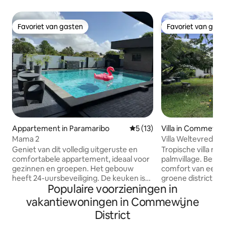
Favoriet van gasten
Favoriet van gas
Favoriet van gasten
Favoriet van gas
Appartement in Paramaribo
Gemiddelde beoordeling van 
5 (13)
Villa in Commewij
Mama 2
Villa Weltevreden 
Geniet van dit volledig uitgeruste en
Tropische villa me
comfortabele appartement, ideaal voor
palmvillage. Beschrijving: Ervaar het
gezinnen en groepen. Het gebouw
comfort van een tr
heeft 24-uursbeveiliging. De keuken is
groene district C
Populaire voorzieningen in
volledig uitgerust met keukengerei,
constante bries v
magnetron, elektrisch fornuis, airfryer
en de oceaan zorg
vakantiewoningen in Commewijne
en basisartikelen. Wasmachine en
verkoeling. De villa
District
droger. Airconditioning in de
veilige gated com