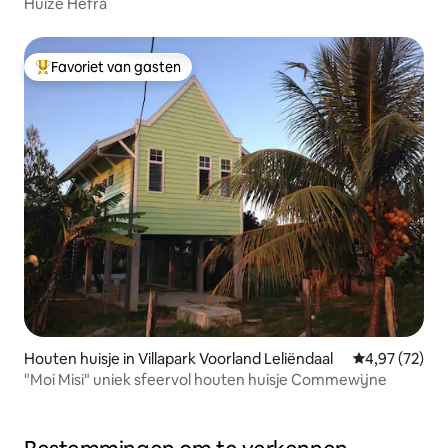
Huize Hefra
Favoriet van gasten
Topfavoriet van gasten
Houten huisje in Villapark Voorland Leliëndaal
Gemiddelde be
4,97 (72)
"Moi Misi" uniek sfeervol houten huisje Commewijne