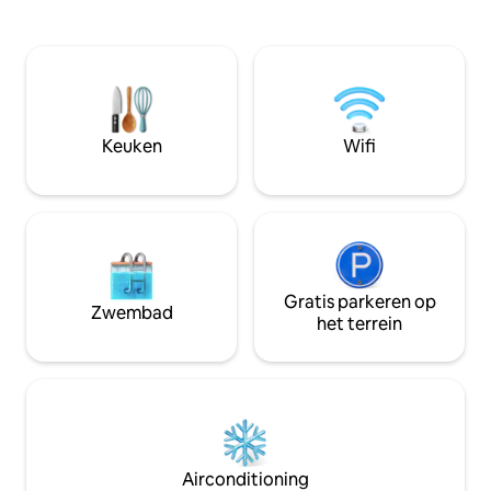
woonkamer en beide slaapkamers, plus
over 3 slaapkamer
tv in alle kamers. Handdoeken worden
ruime keuken, ee
verstrekt voor het appartement en het
gezelligewoonkame
zwembad. Het zwembad wordt gedeeld
Geniet van rust, n
(9 appartementen) en één keer per
leven – op slechts
week schoongemaakt. Garage voor 1
brug naar Parama
auto + 2 parkeerplaatsen voor. Comfort
Keuken
Wifi
en gemak!
Gratis parkeren op
Zwembad
het terrein
Airconditioning