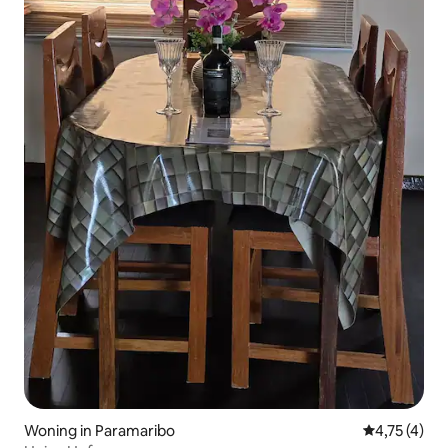
Woning in Paramaribo
Gemiddelde b
4,75 (4)