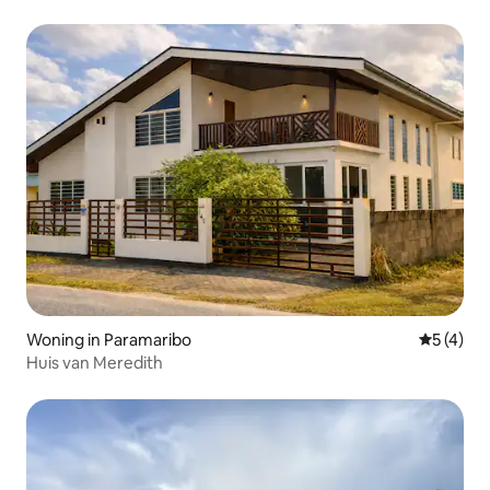
Paramaribo North
Woning in Paramaribo
Gemiddeld
5 (4)
Huis van Meredith