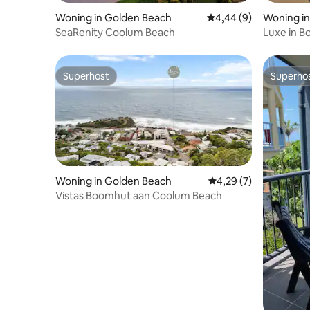
Woning in Golden Beach
Gemiddelde beoordelin
4,44 (9)
Woning in
SeaRenity Coolum Beach
Luxe in B
Superhost
Superho
Superhost
Superho
Woning in Golden Beach
Gemiddelde beoordeli
4,29 (7)
Vistas Boomhut aan Coolum Beach