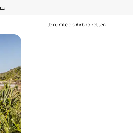
ven
Je ruimte op Airbnb zetten
ken of swipen.