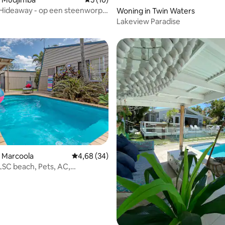
 Hideaway - op een steenworp
Woning in Twin Waters
an het strand
Lakeview Paradise
 Marcoola
Gemiddelde beoordeling van 4,68 uit 5, 34 r
4,68 (34)
pooltable