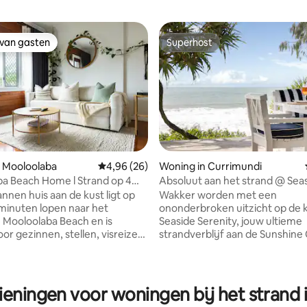
 van gasten
Superhost
 van gasten
Superhost
 Mooloolaba
Gemiddelde beoordeling van 4,96 uit 5, 26 r
4,96 (26)
Woning in Currimundi
a Beach Home l Strand op 4
Absoluut aan het strand @ Sea
 8 slaapplaatsen
Serenity Sunshine Coast
nnen huis aan de kust ligt op
Wakker worden met een
 minuten lopen naar het
ononderbroken uitzicht op de k
 van 4,94 uit 5, 151 recensies
Mooloolaba Beach en is
Seaside Serenity, jouw ultieme
or gezinnen, stellen, visreizen
strandverblijf aan de Sunshine
ndjes weg voor jongens en
Deze prachtig ingerichte wonin
drie slaapkamers met queensi
en en het belangrijkste
bedden, drie badkamers, centr
Mooloolaba Beach. ✨
airconditioning, moderne voor
ieningen voor woningen bij het strand
n van gasten: • Loop overal
en beveiligde parkeergelegenh