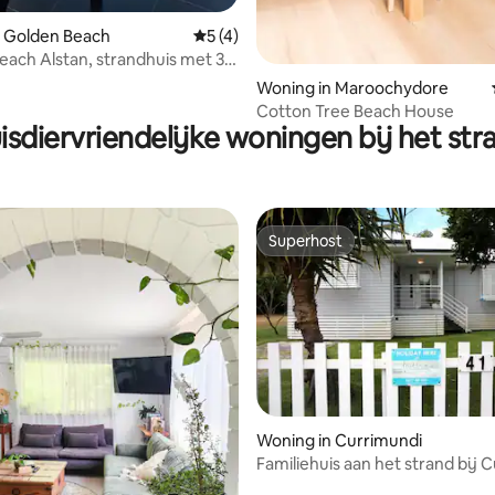
n Golden Beach
Gemiddelde beoordeling van 5 uit 5, 4 
5 (4)
ach Alstan, strandhuis met 3
ers
Woning in Maroochydore
Cotton Tree Beach House
isdiervriendelijke woningen bij het str
Superhost
Superhost
Woning in Currimundi
Familiehuis aan het strand bij 
Lake