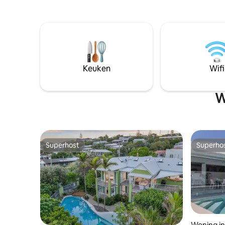
heen, laat
aan het strand betekent echt aan het
bedden m
strand. Dit luxe toevluchtsoord met 4
minuten l
slaapkamers en 2,5 badkamers in
eetgelege
Marcoola heeft het allemaal: een eigen
Milieuvrie
verwarmd zwembad, directe toegang
gifstoffen
tot het zand, huisdiervriendelijk en
Huisdierv
kinderen zijn meer dan welkom. Zak weg
Keuken
Wifi
biedt pla
in het verwarmde zwembad terwijl de
Ontbijtm
zon ondergaat. Op wandelafstand van
kopen
cafés en een spa. Dagtocht naar Noosa.
W
Beperkte beschikbaarheid tijdens
schoolvakanties - reserveer nu!
Superhost
Superho
Superhost
Superho
Woning i