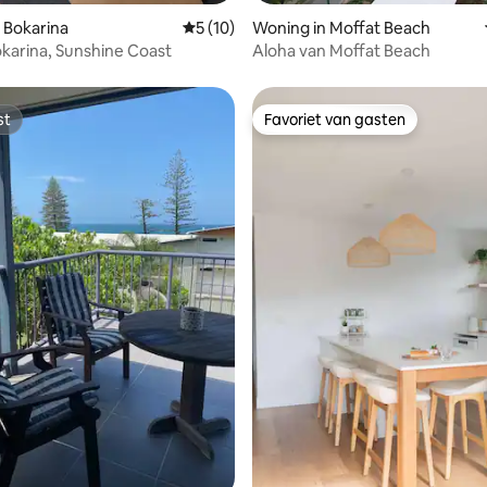
g van 4,44 uit 5, 9 recensies
 Bokarina
Gemiddelde beoordeling van 5 uit 5, 10 r
5 (10)
Woning in Moffat Beach
okarina, Sunshine Coast
Aloha van Moffat Beach
st
Favoriet van gasten
st
Favoriet van gasten
ng van 4,29 uit 5, 7 recensies