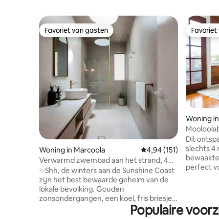
Favoriet van gasten
Favoriet
Favoriet van gasten
Favoriet
Woning in
Mooloolab
minuten l
Dit ontspa
slechts 4
Woning in Marcoola
Gemiddelde beoordeling
4,94 (151)
bewaakte 
Verwarmd zwembad aan het strand, 4
perfect vo
slaapkamers, huisdieren toegestaan,
✨Shh, de winters aan de Sunshine Coast
en weeke
360°-dak
zijn het best bewaarde geheim van de
meisjes. Loop naar cafés, restaurants,
lokale bevolking. Gouden
speeltuin
zonsondergangen, een koel, fris briesje
bewaakte 
Populaire voorz
vanaf de oceaan en een strand dat
Favoriete
aanvoelt alsof het helemaal van jou is. En