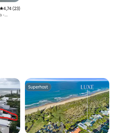
Gemiddelde beoordeling van 4,74 uit 5, 23 recensies
4,74 (23)
a -
Superhost
Superhost