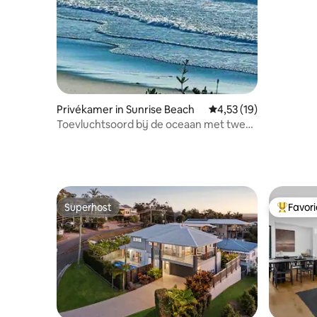
Privékamer in Sunrise Beach
Gemiddelde beoordelin
4,53 (19)
Toevluchtsoord bij de oceaan met twee
slaapkamers en uitzicht op de
zonsopgang
Superhost
Favor
Superhost
Topfavor