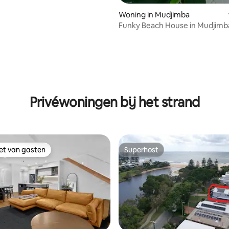
Woning in Mudjimba
Funky Beach House in Mudjimb
Sunshine Coast
g van 4,53 uit 5, 19 recensies
Privéwoningen bij het strand
iet van gasten
Superhost
iet van gasten
Superhost