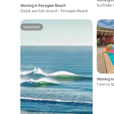
Surfrider
Woning in Peregian Beach
afstand v
Geluk aan het strand – Peregian Beach
Superhost
Superhost
Woning in
1 min to SLSC beach, Pets, AC,
FreeWifi,