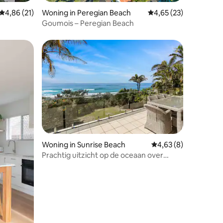
ecensies
Gemiddelde beoordeling van 4,86 uit 5, 21 recensies
4,86 (21)
Woning in Peregian Beach
Gemiddelde beoordelin
4,65 (23)
Goumois – Peregian Beach
Woning in Sunrise Beach
Gemiddelde beoordeli
4,63 (8)
Prachtig uitzicht op de oceaan over
Sunrise Beach