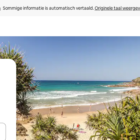
Sommige informatie is automatisch vertaald. 
Originele taal weerge
een keuze met je de pijltjestoetsen omhoog en omlaag, óf door te tik