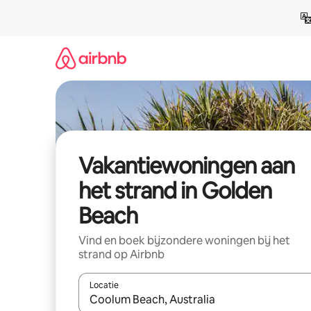
Ga
direct
naar
inhoud
Vakantiewoningen aan
het strand in Golden
Beach
Vind en boek bijzondere woningen bij het
strand op Airbnb
Locatie
Wanneer er suggesties beschikbaar zijn, maak je 