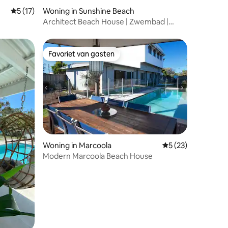
Gemiddelde beoordeling van 5 uit 5, 17 recensies
5 (17)
Woning in Sunshine Beach
Architect Beach House | Zwembad |
Wandeling naar het zand
Favoriet van gasten
Favoriet van gasten
Woning in Marcoola
Gemiddelde beoorde
5 (23)
Modern Marcoola Beach House
ecensies