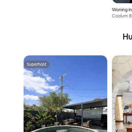
Woning i
Coolum Be
slaapkam
Hu
Superhost
Superhost