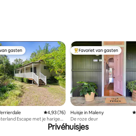
 van gasten
Favoriet van gasten
 van gasten
Topfavoriet van gasten
Verrierdale
Gemiddelde beoordeling van 4,93 uit 5, 76 r
4,93 (76)
Huisje in Maleny
G
 van 4,83 uit 5, 271 recensies
terland Escape met je harige
De roze deur
Privéhuisjes