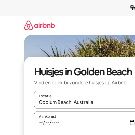
Ga
direct
naar
inhoud
Huisjes in Golden Beach
Vind en boek bijzondere huisjes op Airbnb
Locatie
Wanneer er suggesties beschikbaar zijn, maak je 
Aankomst