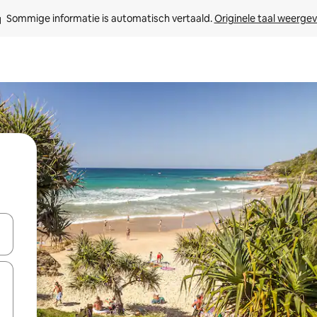
Sommige informatie is automatisch vertaald. 
Originele taal weerge
een keuze met je de pijltjestoetsen omhoog en omlaag, óf door te tik