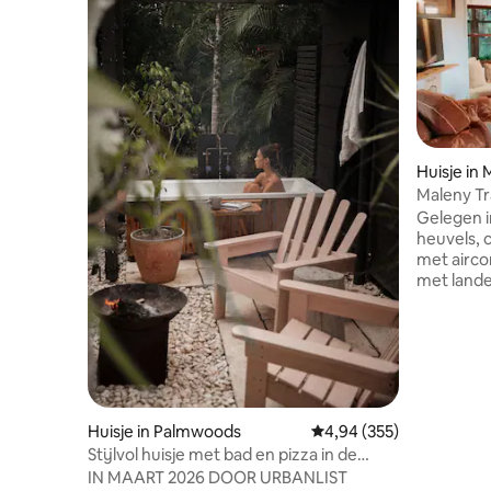
Huisje in
Maleny Tr
Gelegen i
heuvels, 
met airco
met lande
omgeven 
beschikt 
plafonds 
adembenemend 
woonkamer
openslaan
ontspanni
Huisje in Palmwoods
Gemiddelde beoordeling 
4,94 (355)
voorzien 
Stijlvol huisje met bad en pizza in de
tweepers
buurt van Montville
IN MAART 2026 DOOR URBANLIST
eenpersoo