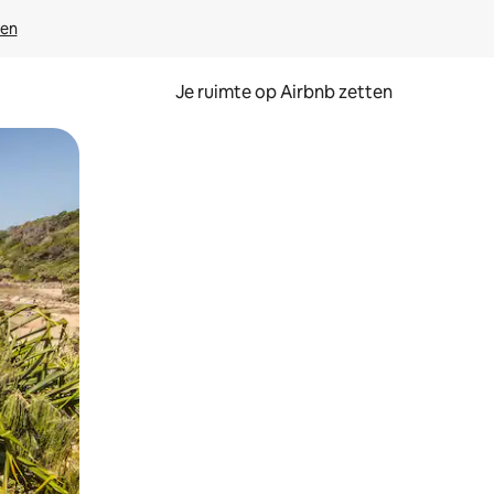
ven
Je ruimte op Airbnb zetten
ken of swipen.