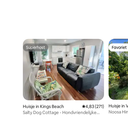
Superhost
Favoriet
Superhost
Favoriet
Huisje in 
Huisje in Kings Beach
Gemiddelde beoordeling
4,83 (271)
Noosa Hin
Salty Dog Cottage - Hondvriendelijke
vriend
accommodatie