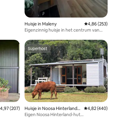
Huisje in Maleny
Gemiddelde beoordeling
4,86 (253)
Eigenzinnig huisje in het centrum van
Maleny Walk Everywhere
Superhost
Superhost
ecensies
emiddelde beoordeling van 4,97 uit 5, 207 recensies
4,97 (207)
Huisje in Noosa Hinterland
Gemiddelde beoordeling
4,82 (440)
(Cooroy)
Eigen Noosa Hinterland-hut
(huisdiervriendelijk)