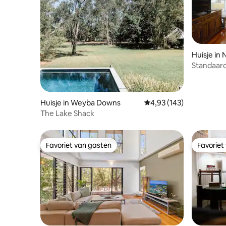
Huisje in
Standaard
Senses
Huisje in Weyba Downs
Gemiddelde beoordeling 
4,93 (143)
The Lake Shack
Favoriet van gasten
Favoriet
Favoriet van gasten
Favoriet