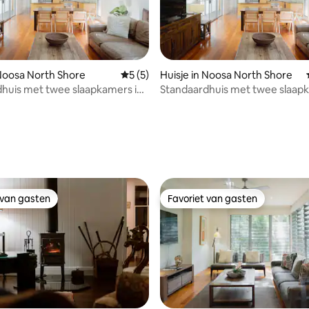
 Noosa North Shore
Gemiddelde beoordeling van 5 uit 5, 5 r
5 (5)
Huisje in Noosa North Shore
huis met twee slaapkamers in
Standaardhuis met twee slaap
zintuigen
van 4,93 uit 5, 143 recensies
 van gasten
Favoriet van gasten
 van gasten
Favoriet van gasten