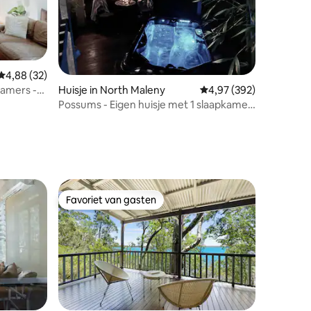
ecensies
Gemiddelde beoordeling van 4,88 uit 5, 32 recensies
4,88 (32)
kamers -
Huisje in North Maleny
Gemiddelde beoordeling
4,97 (392)
Possums - Eigen huisje met 1 slaapkamer
en spa
Favoriet van gasten
Favoriet van gasten