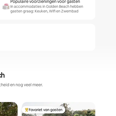
Populaire voorzieningen voor gasten
In accommodaties in Golden Beach hebben
gasten graag: Keuken, Wifi en Zwembad
ch
theid en nog veel meer.
Huisje in
Favoriet van gasten
Favor
Topfavoriet van gasten
Topfavo
Luxe bus