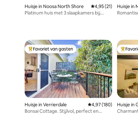
Huisje in Noosa North Shore
Gemiddelde beoordelin
4,95 (21)
Huisje in
Platinum huis met 3 slaapkamers bij
Romantis
Senses
en buite
Favoriet van gasten
Favor
Topfavoriet van gasten
Topfavor
Huisje in Verrierdale
Gemiddelde beoordeling 
4,97 (180)
Huisje in 
Bonsai Cottage. Stijlvol, perfect en
Charmant 
huisdiervriendelijk
Belli Park