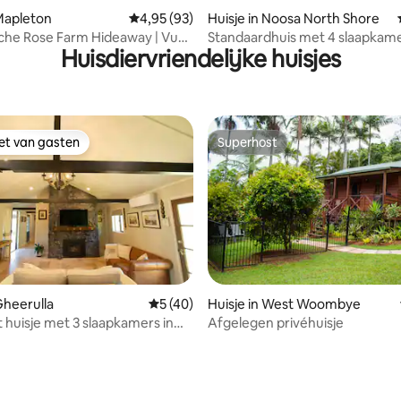
g van 4,95 uit 5, 21 recensies
 Mapleton
Gemiddelde beoordeling van 4,95 uit 5, 93 r
4,95 (93)
Huisje in Noosa North Shore
che Rose Farm Hideaway | Vuur
Standaardhuis met 4 slaapkame
Huisdiervriendelijke huisjes
nbad
Senses
iet van gasten
Superhost
iet van gasten
Superhost
van 4,97 uit 5, 180 recensies
Gheerulla
Gemiddelde beoordeling van 5 uit 5, 40 
5 (40)
Huisje in West Woombye
huisje met 3 slaapkamers in
Afgelegen privéhuisje