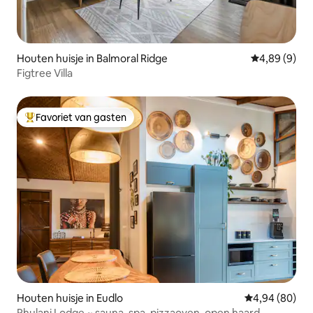
Houten huisje in Balmoral Ridge
Gemiddelde b
4,89 (9)
Figtree Villa
Favoriet van gasten
Topfavoriet van gasten
Houten huisje in Eudlo
Gemiddelde be
4,94 (80)
Rhulani Lodge ~ sauna, spa, pizzaoven, open haard