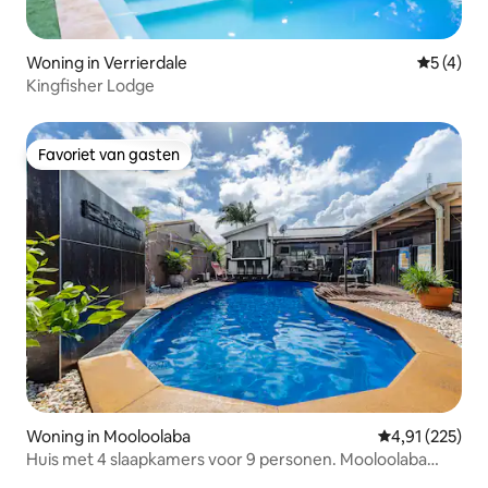
Woning in Verrierdale
Gemiddeld
5 (4)
Kingfisher Lodge
Favoriet van gasten
Favoriet van gasten
Woning in Mooloolaba
Gemiddelde beo
4,91 (225)
Huis met 4 slaapkamers voor 9 personen. Mooloolaba
Beach