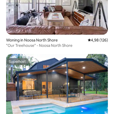
Woning in Noosa North Shore
Gemiddelde beo
4,98 (126)
"Our Treehouse" - Noosa North Shore
Superhost
Superhost