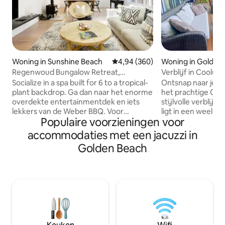
Woning in Sunshine Beach
Gemiddelde beoordeling van 4,94
4,94 (360)
Woning in Golden
Regenwoud Bungalow Retreat,
Verblijf in Coolu
Wandeling naar het strand
/ verwarmd bubbe
Socialize in a spa built for 6 to a tropical-
Ontsnap naar je ei
plant backdrop. Ga dan naar het enorme
het prachtige Coolu
overdekte entertainmentdek en iets
stijlvolle verblij
lekkers van de Weber BBQ. Voor
ligt in een weeld
Populaire voorzieningen voor
gezellige nachten kun je je verzamelen
op slechts enkele
rond de openhaard na een maaltijd uit
schitterende kustl
accommodaties met een jacuzzi in
de gastronomische keuken. Dit alles op
kort autoritje of 
Golden Beach
slechts een korte wandeling van het
wandeling van 15
strand en lokale cafés en het dorp
stranden, levendi
Sunsine Beach. Je zult genieten van de
restaurants. Perf
gemakkelijke wandeling naar het strand
gezinsuitje of voo
, de rustige lommerrijke straat en
zoek zijn naar e
woning ontworpen voor privacy en
kustvakantie. Met comfort, ruimte en
gemakkelijk leven terwijl je achterover
ontspanning als ke
leunt en ontspant Gasten kunnen
woning het ultiem