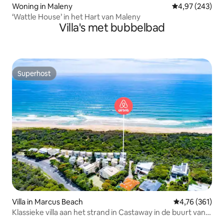
Woning in Maleny
Gemiddelde beo
4,97 (243)
‘Wattle House’ in het Hart van Maleny
Villa's met bubbelbad
Superhost
Superhost
Villa in Marcus Beach
Gemiddelde beo
4,76 (361)
Klassieke villa aan het strand in Castaway in de buurt van
Noosa