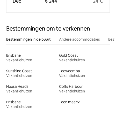
Dec
€ 244
24°C
Bestemmingen om te verkennen
Bestemmingen in de buurt
Andere accommodaties
Best
Brisbane
Gold Coast
Vakantiehuizen
Vakantiehuizen
Sunshine Coast
Toowoomba
Vakantiehuizen
Vakantiehuizen
Noosa Heads
Coffs Harbour
Vakantiehuizen
Vakantiehuizen
Brisbane
Toon meer
Vakantiehuizen