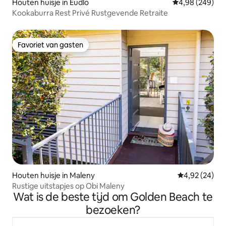
Houten huisje in Eudlo
Gemiddelde beo
4,98 (249)
Kookaburra Rest Privé Rustgevende Retraite
Favoriet van gasten
Favoriet van gasten
Houten huisje in Maleny
Gemiddelde be
4,92 (24)
Rustige uitstapjes op Obi Maleny
Wat is de beste tijd om Golden Beach te
bezoeken?