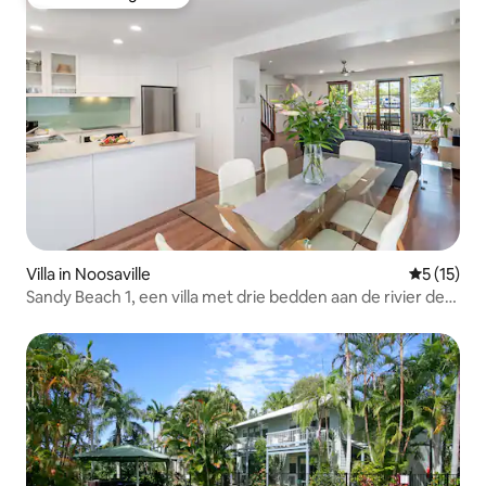
Favoriet van gasten
Villa in Noosaville
Gemiddelde
5 (15)
Sandy Beach 1, een villa met drie bedden aan de rivier de
Noosa