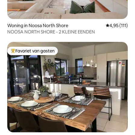
Woning in Noosa North Shore
Gemiddelde be
4,95 (111)
NOOSA NORTH SHORE - 2 KLEINE EENDEN
Favoriet van gasten
Topfavoriet van gasten