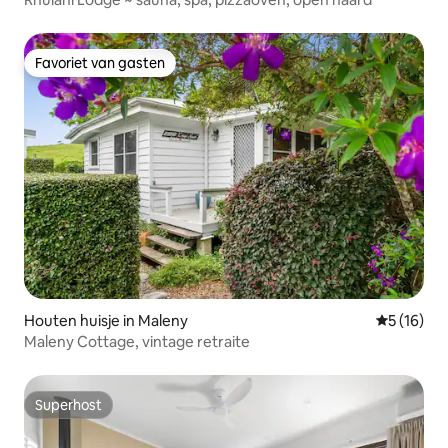
Favoriet van gasten
Favoriet van gasten
Houten huisje in Maleny
Gemiddelde
5 (16)
Maleny Cottage, vintage retraite
Superhost
Superhost