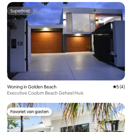
Superhost
Superhost
Woning in Golden Beach
Gemiddeld
5 (4)
Executive Coolum Beach Geheel Huis
Favoriet van gasten
Favoriet van gasten