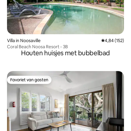
Villa in Noosaville
Gemiddelde beo
4,84 (152)
Coral Beach Noosa Resort - 3B
Houten huisjes met bubbelbad
Favoriet van gasten
Favoriet van gasten