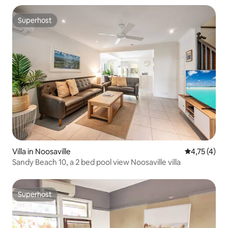
Superhost
Superhost
Villa in Noosaville
Gemiddelde b
4,75 (4)
Sandy Beach 10, a 2 bed pool view Noosaville villa
Superhost
Superhost