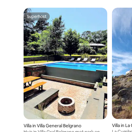
Superhost
Superhost
Villa in L
Villa in Villa General Belgrano
La Cumbre
Huis in Villa Gral Belgrano met park en