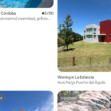
n Córdoba
Gemiddelde beoordeling van 5 uit 5, 19 r
5 (19)
verwarmd zwembad, grill en
iendelijk
g van 4,97 uit 5, 31 recensies
Woning in La Estancia
Huis Parijs Puerto del Águila
st
Superhost
st
Superhost