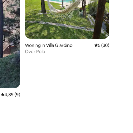
Woning in Villa Giardino
Gemiddelde beoorde
5 (30)
Over Polo
recensies
Gemiddelde beoordeling van 4,89 uit 5, 9 recensies
4,89 (9)