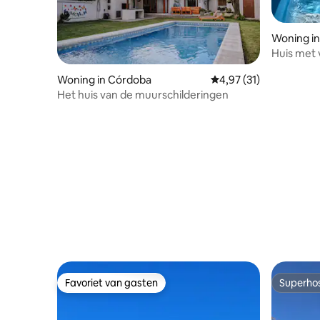
Woning i
Huis met 
huisdiervr
Woning in Córdoba
Gemiddelde beoordelin
4,97 (31)
Het huis van de muurschilderingen
Favoriet van gasten
Superho
Favoriet van gasten
Superho