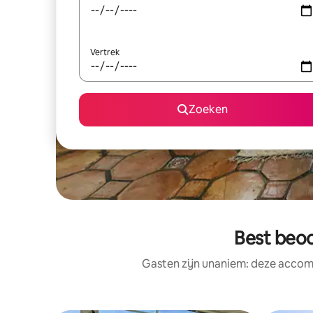
Vertrek
Zoeken
Best beo
Gasten zijn unaniem: deze accomm