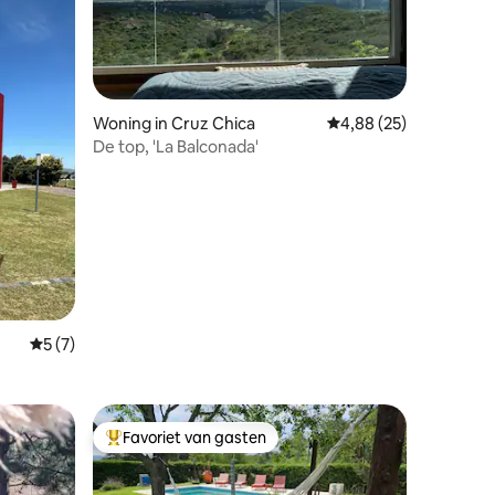
ecensies
Woning in Cruz Chica
Gemiddelde beoordelin
4,88 (25)
De top, 'La Balconada'
Gemiddelde beoordeling van 5 uit 5, 7 recensies
5 (7)
Favoriet van gasten
Topfavoriet van gasten