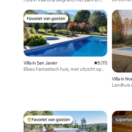
zwembad
Favoriet van gasten
Favoriet van gasten
Villa in San Javier
Gemiddelde beoorde
5 (11)
Elíseo Fantastisch huis, met uitzicht op
de bergen!
Villa in N
Landhuis 
Nono
Favoriet van gasten
Superho
Topfavoriet van gasten
Superho