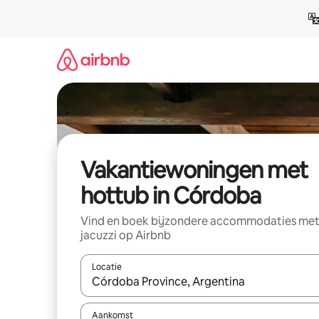
Ga
direct
naar
inhoud
Vakantiewoningen met
hottub in Córdoba
Vind en boek bijzondere accommodaties me
jacuzzi op Airbnb
Locatie
Wanneer er suggesties beschikbaar zijn, maak je 
Aankomst