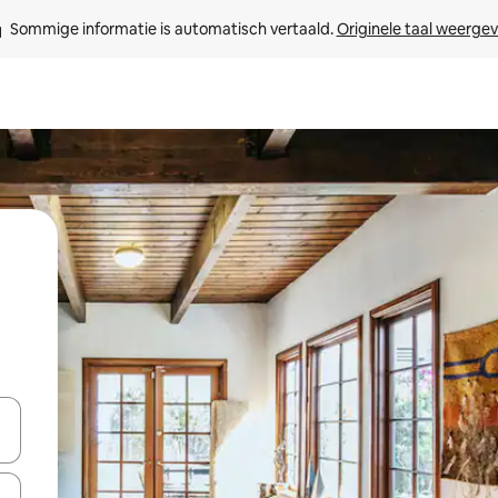
Sommige informatie is automatisch vertaald. 
Originele taal weerge
t
een keuze met je de pijltjestoetsen omhoog en omlaag, óf door te tik