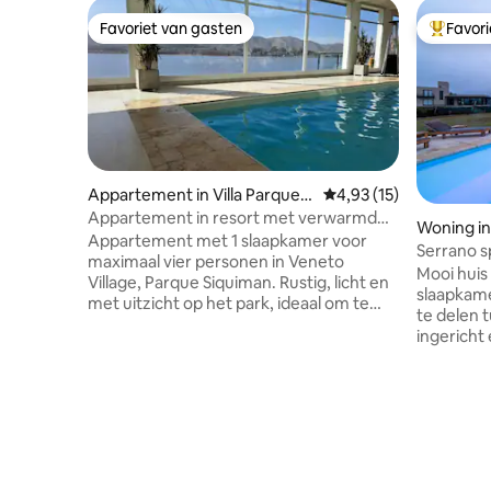
Favoriet van gasten
Favor
Favoriet van gasten
Topfavor
Appartement in Villa Parque S
Gemiddelde beoordelin
4,93 (15)
íquiman
Appartement in resort met verwarmd
Woning in
zwembad
Appartement met 1 slaapkamer voor
Serrano s
maximaal vier personen in Veneto
en berge
Mooi huis
Village, Parque Siquiman. Rustig, licht en
slaapkame
met uitzicht op het park, ideaal om te
te delen 
rusten. Slaapkamer met een
ingericht
tweepersoonsbed en een slaapbank in
zwembad,
de woonkamer. Volledig uitgeruste
en een T
keuken met koffiezetapparaat, blender,
voor drie
waterkoker, fornuis en oven. Het
airconditi
complex biedt buitenzwembaden, een
wasmachin
verwarmd zwembad met jacuzzi (zie
en een c
openingstijden voor kinderen) en sauna,
biedt toe
SUM met grills, sportvelden, een