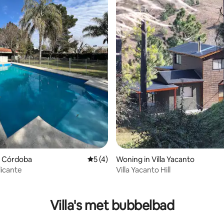
n Córdoba
Gemiddelde beoordeling van 5 uit 5, 4 
5 (4)
Woning in Villa Yacanto
icante
Villa Yacanto Hill
ling van 5 uit 5, 11 recensies
Villa's met bubbelbad