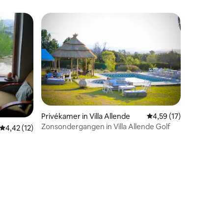
Privékamer in Villa Allende
Gemiddelde beoordelin
4,59 (17)
Zonsondergangen in Villa Allende Golf
Gemiddelde beoordeling van 4,42 uit 5, 12 recensies
4,42 (12)