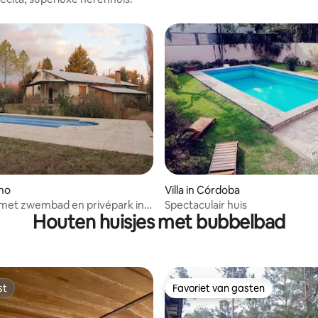
ling van 5 uit 5, 11 recensies
ono
Villa in Córdoba
met zwembad en privépark in
Spectaculair huis
Houten huisjes met bubbelbad
st
Favoriet van gasten
st
Favoriet van gasten