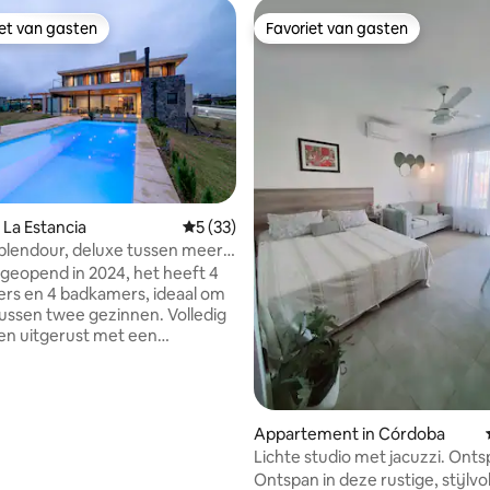
iet van gasten
Favoriet van gasten
iet van gasten
Favoriet van gasten
g van 4,93 uit 5, 15 recensies
 La Estancia
Gemiddelde beoordeling van 5 uit 5, 33 r
5 (33)
plendour, deluxe tussen meer
n
 geopend in 2024, het heeft 4
rs en 4 badkamers, ideaal om
tussen twee gezinnen. Volledig
 en uitgerust met een
 een galerij met een barbecue
romen-houtoven, een garage
 auto's, verwarming,
oning in alle kamers, een
Appartement in Córdoba
e, een vaatwasser, een tv, wifi
Lichte studio met jacuzzi. Ont
omplete keuken. The Country
en stijl.
Ontspan in deze rustige, stijlvo
gang tot het meer, restaurant,