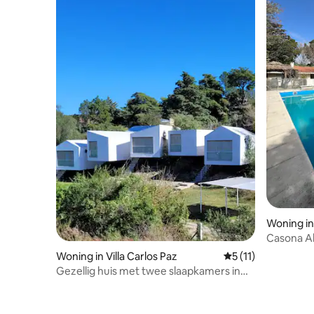
Woning i
Casona Al
Woning in Villa Carlos Paz
Gemiddelde beoorde
5 (11)
Gezellig huis met twee slaapkamers in
Villa Carlos Paz