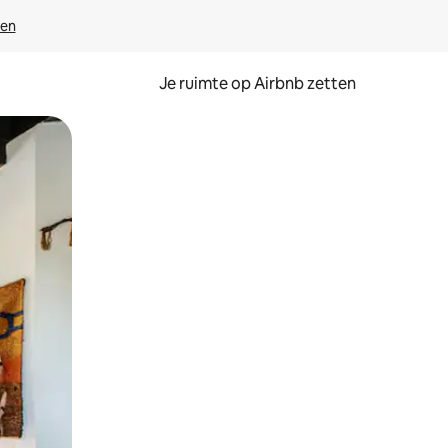
ven
Je ruimte op Airbnb zetten
ken of swipen.