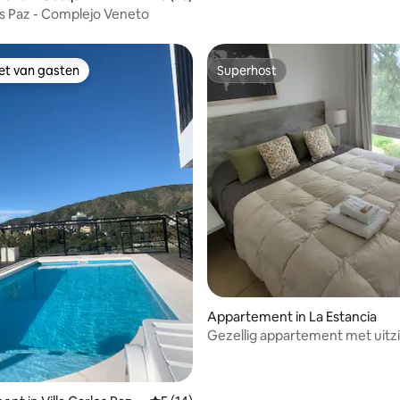
los Paz - Complejo Veneto
iet van gasten
Superhost
iet van gasten
Superhost
Appartement in La Estancia
Gezellig appartement met uitz
het meer