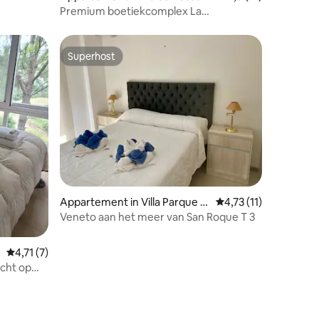
Premium boetiekcomplex La
Anunciación Loft B
Superhost
Superhost
Appartement in Villa Parque Sí
Gemiddelde beoordeli
4,73 (11)
quiman
Veneto aan het meer van San Roque T 3
Gemiddelde beoordeling van 4,71 uit 5, 7 recensies
4,71 (7)
icht op