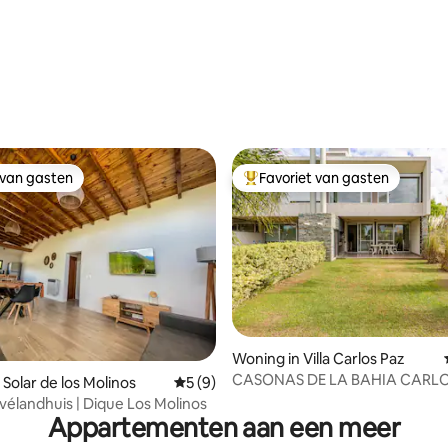
 van gasten
Favoriet van gasten
 van gasten
Topfavoriet van gasten
 van 4,86 uit 5, 44 recensies
Woning in Villa Carlos Paz
CASONAS DE LA BAHIA CARLO
Solar de los Molinos
Gemiddelde beoordeling van 5 uit 5, 9 r
5 (9)
rivélandhuis | Dique Los Molinos
Appartementen aan een meer