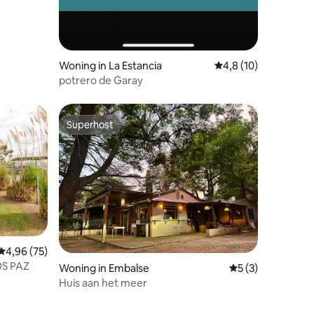
Woning in La Estancia
Gemiddelde beoordeli
4,8 (10)
potrero de Garay
Superhost
Superhost
Gemiddelde beoordeling van 4,96 uit 5, 75 recensies
4,96 (75)
S PAZ
ecensies
Woning in Embalse
Gemiddelde beoord
5 (3)
Huis aan het meer