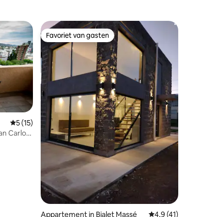
Favoriet van gasten
Favoriet van gasten
Gemiddelde beoordeling van 5 uit 5, 15 recensies
5 (15)
an Carlos
ecensies
Appartement in Bialet Massé
Gemiddelde beoordeli
4,9 (41)