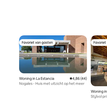
Favoriet van gasten
Favoriet
Favoriet van gasten
Favoriet
Woning in La Estancia
Gemiddelde beoordeling
4,86 (44)
Nogales - Huis met uitzicht op het meer
Woning in 
Stijlvol p