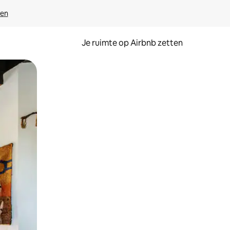
ven
Je ruimte op Airbnb zetten
ken of swipen.