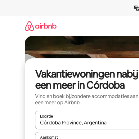
Ga
direct
naar
inhoud
Vakantiewoningen nabij
een meer in Córdoba
Vind en boek bijzondere accommodaties aan
een meer op Airbnb
Locatie
Wanneer er suggesties beschikbaar zijn, maak je 
Aankomst