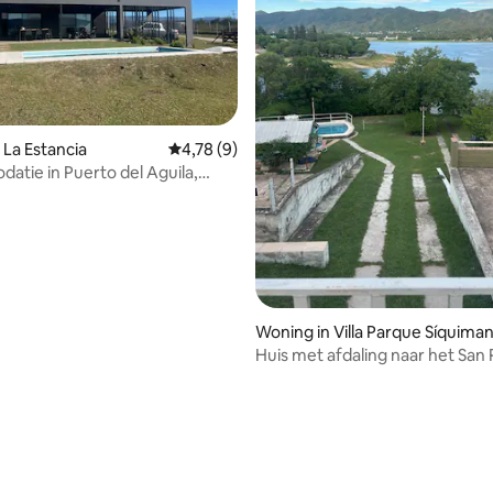
ling van 5 uit 5, 17 recensies
 La Estancia
Gemiddelde beoordeling van 4,78 uit 5, 9 r
4,78 (9)
tie in Puerto del Aguila,
e Garay
Woning in Villa Parque Síquima
Huis met afdaling naar het San
meer