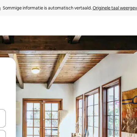
Sommige informatie is automatisch vertaald. 
Originele taal weerge
een keuze met je de pijltjestoetsen omhoog en omlaag, óf door te tik