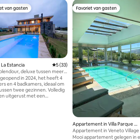
iet van gasten
Favoriet van gasten
iet van gasten
Favoriet van gasten
g van 4,93 uit 5, 15 recensies
 La Estancia
Gemiddelde beoordeling van 5 uit 5, 33 r
5 (33)
plendour, deluxe tussen meer
n
 geopend in 2024, het heeft 4
rs en 4 badkamers, ideaal om
tussen twee gezinnen. Volledig
 en uitgerust met een
 een galerij met een barbecue
romen-houtoven, een garage
 auto's, verwarming,
oning in alle kamers, een
Appartement in Villa Parque Sí
e, een vaatwasser, een tv, wifi
quiman
Appartement in Veneto Village
omplete keuken. The Country
Mooi appartement gelegen in 
gang tot het meer, restaurant,