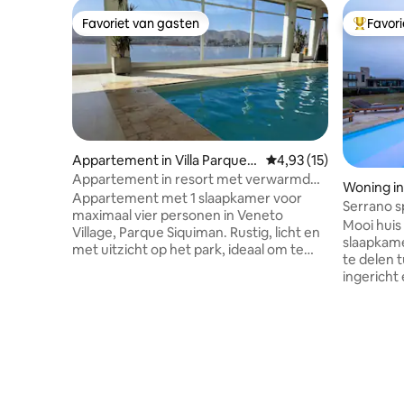
Favoriet van gasten
Favor
Favoriet van gasten
Topfavor
Appartement in Villa Parque S
Gemiddelde beoordelin
4,93 (15)
íquiman
Appartement in resort met verwarmd
Woning in
zwembad
Appartement met 1 slaapkamer voor
Serrano s
maximaal vier personen in Veneto
en berge
Mooi huis
Village, Parque Siquiman. Rustig, licht en
slaapkame
met uitzicht op het park, ideaal om te
te delen 
rusten. Slaapkamer met een
ingericht
tweepersoonsbed en een slaapbank in
zwembad,
de woonkamer. Volledig uitgeruste
en een T
keuken met koffiezetapparaat, blender,
voor drie
waterkoker, fornuis en oven. Het
airconditi
complex biedt buitenzwembaden, een
wasmachin
verwarmd zwembad met jacuzzi (zie
en een c
openingstijden voor kinderen) en sauna,
biedt toe
SUM met grills, sportvelden, een