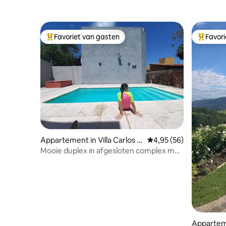
Favoriet van gasten
Favor
Topfavoriet van gasten
Topfavor
Appartement in Villa Carlos P
Gemiddelde beoordeling
4,95 (56)
az
Mooie duplex in afgesloten complex met
zwembad en barbecue
Appartem