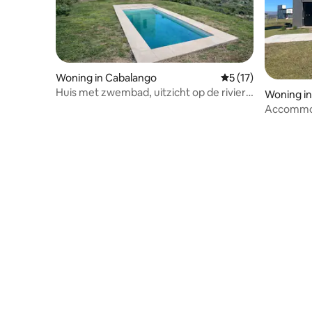
Woning in Cabalango
Gemiddelde beoorde
5 (17)
Huis met zwembad, uitzicht op de rivier
Woning in
en toegang, wifi
Accommoda
Potrero d